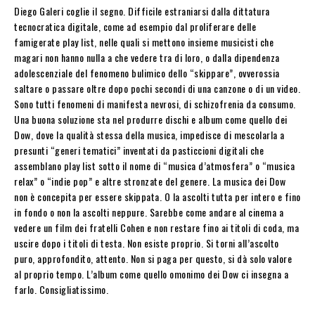
Diego Galeri coglie il segno. Difficile estraniarsi dalla dittatura
tecnocratica digitale, come ad esempio dal proliferare delle
famigerate play list, nelle quali si mettono insieme musicisti che
magari non hanno nulla a che vedere tra di loro, o dalla dipendenza
adolescenziale del fenomeno bulimico dello “skippare”, ovverossia
saltare o passare oltre dopo pochi secondi di una canzone o di un video.
Sono tutti fenomeni di manifesta nevrosi, di schizofrenia da consumo.
Una buona soluzione sta nel produrre dischi e album come quello dei
Dow, dove la qualità stessa della musica, impedisce di mescolarla a
presunti “generi tematici” inventati da pasticcioni digitali che
assemblano play list sotto il nome di “musica d’atmosfera” o “musica
relax” o “indie pop” e altre stronzate del genere. La musica dei Dow
non è concepita per essere skippata. O la ascolti tutta per intero e fino
in fondo o non la ascolti neppure. Sarebbe come andare al cinema a
vedere un film dei fratelli Cohen e non restare fino ai titoli di coda, ma
uscire dopo i titoli di testa. Non esiste proprio. Si torni all’ascolto
puro, approfondito, attento. Non si paga per questo, si dà solo valore
al proprio tempo. L’album come quello omonimo dei Dow ci insegna a
farlo. Consigliatissimo.