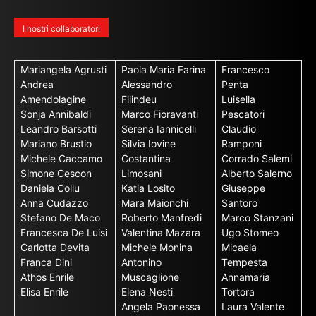
I nostri collaboratori
Mariangela Agrusti
Paola Maria Farina
Francesco
Andrea
Alessandro
Penta
Amendolagine
Filindeu
Luisella
Sonja Annibaldi
Marco Fioravanti
Pescatori
Leandro Barsotti
Serena Iannicelli
Claudio
Mariano Brustio
Silvia Iovine
Ramponi
Michele Caccamo
Costantina
Corrado Salemi
Simone Cescon
Limosani
Alberto Salerno
Daniela Collu
Katia Losito
Giuseppe
Anna Cudazzo
Mara Maionchi
Santoro
Stefano De Maco
Roberto Manfredi
Marco Stanzani
Francesca De Luisi
Valentina Mazara
Ugo Stomeo
Carlotta Devita
Michele Monina
Micaela
Franca Dini
Antonino
Tempesta
Athos Enrile
Muscaglione
Annamaria
Elisa Enrile
Elena Nesti
Tortora
Angela Paonessa
Laura Valente