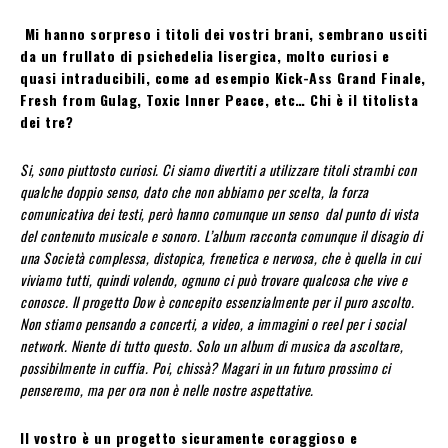
Mi hanno sorpreso i titoli dei vostri brani, sembrano usciti
da un frullato di psichedelia lisergica, molto curiosi e
quasi intraducibili, come ad esempio Kick-Ass Grand Finale,
Fresh from Gulag, Toxic Inner Peace, etc… Chi è il titolista
dei tre?
Si, sono piuttosto curiosi. Ci siamo divertiti a utilizzare titoli strambi con
qualche doppio senso, dato che non abbiamo per scelta, la forza
comunicativa dei testi, però hanno comunque un senso dal punto di vista
del contenuto musicale e sonoro. L’album racconta comunque il disagio di
una Società complessa, distopica, frenetica e nervosa, che è quella in cui
viviamo tutti, quindi volendo, ognuno ci può trovare qualcosa che vive e
conosce. Il progetto Dow è concepito essenzialmente per il puro ascolto.
Non stiamo pensando a concerti, a video, a immagini o reel per i social
network. Niente di tutto questo. Solo un album di musica da ascoltare,
possibilmente in cuffia. Poi, chissà? Magari in un futuro prossimo ci
penseremo, ma per ora non è nelle nostre aspettative.
Il vostro è un progetto sicuramente coraggioso e