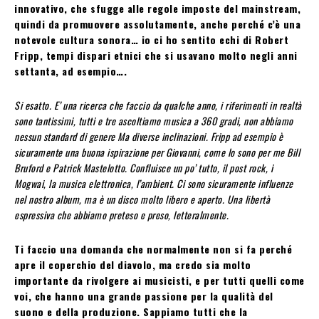
innovativo, che sfugge alle regole imposte del mainstream,
quindi da promuovere assolutamente, anche perché c’è una
notevole cultura sonora… io ci ho sentito echi di Robert
Fripp, tempi dispari etnici che si usavano molto negli anni
settanta, ad esempio….
Si esatto. E’ una ricerca che faccio da qualche anno, i riferimenti in realtà
sono tantissimi, tutti e tre ascoltiamo musica a 360 gradi, non abbiamo
nessun standard di genere Ma diverse inclinazioni. Fripp ad esempio è
sicuramente una buona ispirazione per Giovanni, come lo sono per me Bill
Bruford e Patrick Mastelotto. Confluisce un po’ tutto, il post rock, i
Mogwai, la musica elettronica, l’ambient. Ci sono sicuramente influenze
nel nostro album, ma è un disco molto libero e aperto. Una libertà
espressiva che abbiamo preteso e preso, letteralmente.
Ti faccio una domanda che normalmente non si fa perché
apre il coperchio del diavolo, ma credo sia molto
importante da rivolgere ai musicisti, e per tutti quelli come
voi, che hanno una grande passione per la qualità del
suono e della produzione. Sappiamo tutti che la