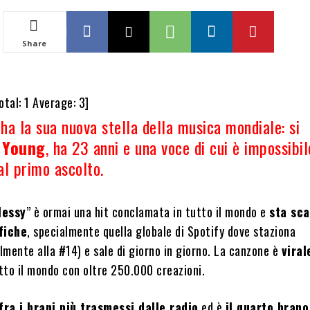
Share
otal:
1
Average:
3
]
 ha la sua nuova stella della musica mondiale: si
 Young
, ha 23 anni e una voce di cui è impossibi
al primo ascolto.
essy
” è ormai una hit conclamata in tutto il mondo e
sta sc
ifiche
, specialmente quella globale di Spotify dove staziona
lmente alla #14) e sale di giorno in giorno. La canzone è
vira
tto il mondo con oltre 250.000 creazioni.
 fra i brani più trasmessi dalle radio
ed è
il quarto brano