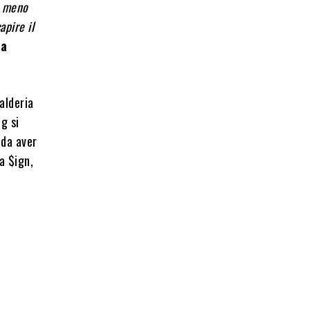
a meno
apire il
la
alderia
g si
 da aver
a $ign,