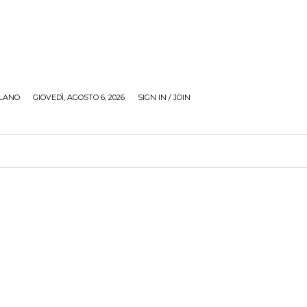
LANO
GIOVEDÌ, AGOSTO 6, 2026
SIGN IN / JOIN
RECENSIONI
ZONA GIOVANI
TOUR
SOCI