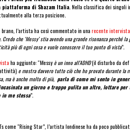
a piattaforma di Shazam Italia
. Nella classifica dei singoli i
ttualmente alla terza posizione.
l brano, l’artista ha così commentato in una
recente intervist
. Credo che ‘Messy’ stia avendo una grande risonanza perché la 
icità più di ogni cosa e vuole conoscere il tuo punto di vista
”.
vista
ha aggiunto: “Messy
è un inno all’ADHD
(il disturbo da def
attività)
e mostra davvero tutto ciò che ho provato durante la m
sa, ma è anche molto di più,
parla di come mi sento in gener
ncasinata un giorno e troppo pulita un altro, lottare per 
o in me stessa
”.
s come “Rising Star”, l’artista londinese ha da poco pubblicat