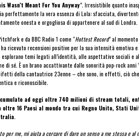
his Wasn’t Meant For You Anyway
”. Irresistibile quanto ina
hia perfettamente la vera essenza di Lola: sfacciata, divertent
atamente onesta e orgogliosa di appartenere al sud di Londra.
Pitchfork e da BBC Radio 1 come “
Hottest Record
” al momento 
ha ricevuto recensioni positive per la sua intensità emotiva e 
 esplorano temi legati all’identità, alle aspettative sociali e a
ne di sé. È un brano accattivante dalle sonorità pop-rock anni 
difetti della cantautrice 23enne – che sono, in effetti, ciò che
ntica e riconoscibile.
umulato ad oggi oltre 740 milioni di stream totali, en
in oltre 16 Paesi al mondo tra cui Regno Unito, Stati Unit
tralia
.
to per me, mi aiuta a cercare di dare un senso a me stessa e al