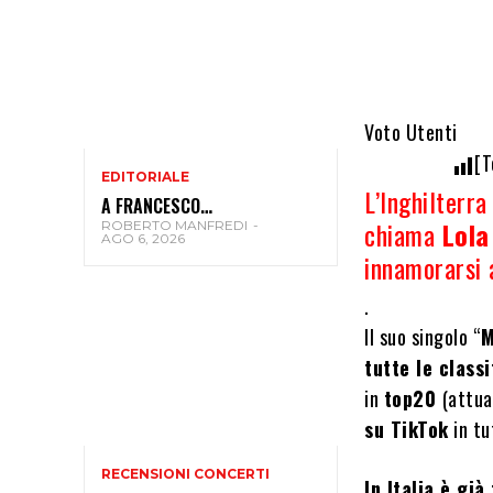
Voto Utenti
[T
EDITORIALE
L’Inghilterra
A FRANCESCO…
chiama
Lola
ROBERTO MANFREDI
-
AGO 6, 2026
innamorarsi 
.
Il suo singolo “
M
tutte le class
in
top20
(attua
su TikTok
in tu
RECENSIONI CONCERTI
In Italia è già