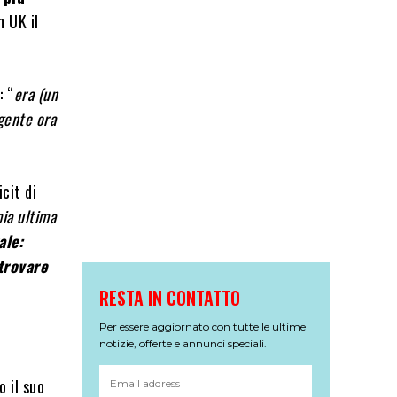
n UK il
a
: “
era (un
gente ora
icit di
ia ultima
ale:
trovare
RESTA IN CONTATTO
Per essere aggiornato con tutte le ultime
notizie, offerte e annunci speciali.
o il suo