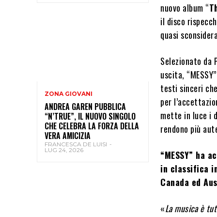
nuovo album “
T
il disco rispecc
quasi sconsider
Selezionato da 
uscita, “MESSY” 
testi sinceri che
ZONA GIOVANI
per l’accettazio
ANDREA GAREN PUBBLICA
mette in luce i 
“N’TRUE”, IL NUOVO SINGOLO
CHE CELEBRA LA FORZA DELLA
rendono più aute
VERA AMICIZIA
FRANCESCA DE LUISI
-
LUG 24, 2026
“MESSY” ha acc
in classifica 
Canada ed Aus
«
La musica è tut