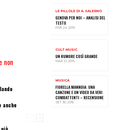
LE PILLOLE DI A. SALERNO
GENOVA PER NOI – ANALISI DEL
TESTO
FEB 24, 2015
CULT MUSIC
UN RUMORE COSÌ GRANDE
le non
MAR 21, 2015
MUSICA
FIORELLA MANNOIA: UNA
alando
CANZONE E UN VIDEO DA VERI
COMBATTENTI – RECENSIONE
SET 30, 2016
le anche
 più