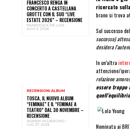
FRANCESCO RENGA IN
ricercato sull
CONCERTO A CASTELLANA
GROTTE CON IL SUO “LIVE
brano si trova a
ESTATE 2026” – RECENSIONE
FRANCESCA DE LUISI
-
AGO 3, 2026
Sul successo de
successo) atteso
desidera l’autent
In un’altra
inter
attenzione/iper
relazione amoro
essere troppo i
RECENSIONI ALBUM
quell’equilibri
TOSCA, IL NUOVO ALBUM
“FEMINAE” E IL “FEMINAE A
TEATRO” DAL 30 NOVEMBRE –
RECENSIONE
ADRIEN VIGLIERCHIO
-
LUG 27, 2026
Nominata ai BRIT