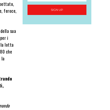
spettato,
e, feroce,
SIGN UP
della sua
per i
lla lotta
’80 che
 la
trando
i,
 mondo