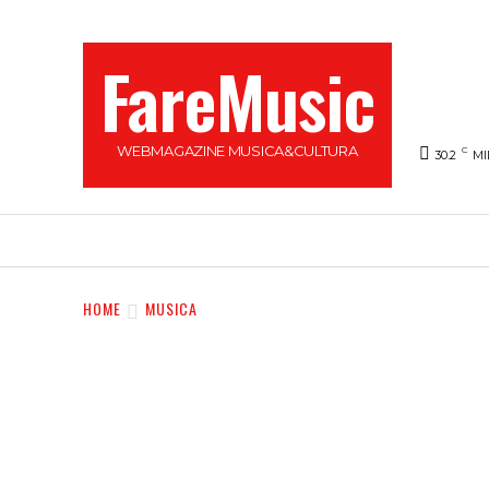
FareMusic
WEBMAGAZINE MUSICA&CULTURA
C
30.2
MI
SANREMO 2025
MUSICA
NEWS FLASH
HOME
MUSICA