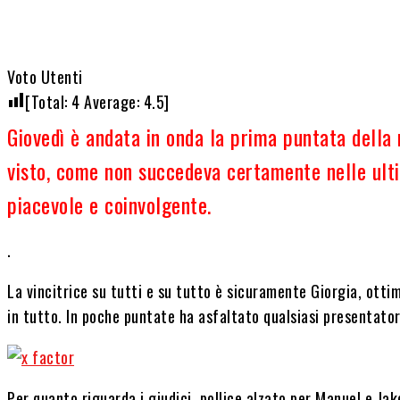
Voto Utenti
[Total:
4
Average:
4.5
]
Giovedì è andata in onda la prima puntata della 
visto, come non succedeva certamente nelle ulti
piacevole e coinvolgente.
.
La vincitrice su tutti e su tutto è sicuramente Giorgia, ott
in tutto. In poche puntate ha asfaltato qualsiasi presentato
Per quanto riguarda i giudici, pollice alzato per Manuel e Ja