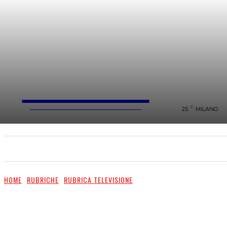
FareMusic
WEBMAGAZINE MUSICA&CULTURA
C
25
MILANO
SANREMO 2025
MUSICA
NEWS FLASH
HOME
RUBRICHE
RUBRICA TELEVISIONE