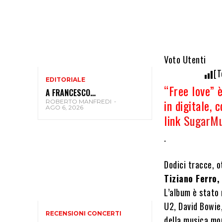
Voto Utenti
[T
EDITORIALE
“Free love” 
A FRANCESCO…
in digitale, 
ROBERTO MANFREDI
-
AGO 6, 2026
link
SugarMu
.
Dodici tracce, o
Tiziano Ferro,
L’album è stato 
U2, David Bowie,
RECENSIONI CONCERTI
della musica mo