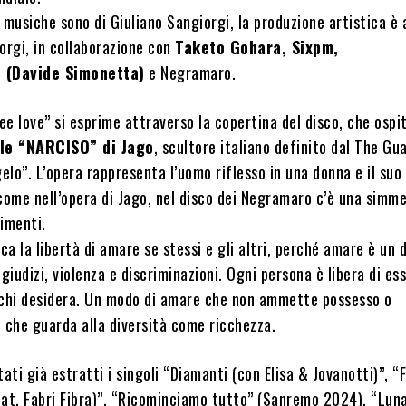
le musiche sono di Giuliano Sangiorgi, la produzione artistica è
orgi, in collaborazione con
Taketo Gohara, Sixpm,
e (Davide Simonetta)
e Negramaro.
ree love” si esprime attraverso la copertina del disco, che ospi
ale “NARCISO” di Jago
, scultore italiano definito dal The Gua
lo”. L’opera rappresenta l’uomo riflesso in una donna e il suo
come nell’opera di Jago, nel disco dei Negramaro c’è una simme
imenti.
ca la libertà di amare se stessi e gli altri, perché amare è un d
iudizi, violenza e discriminazioni. Ogni persona è libera di es
 chi desidera. Un modo di amare che non ammette possesso o
 che guarda alla diversità come ricchezza.
tati già estratti i singoli “Diamanti (con Elisa & Jovanotti)”, “F
eat. Fabri Fibra)”, “Ricominciamo tutto” (Sanremo 2024), “Luna