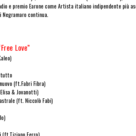
adio e premio Earone come Artista italiano indipendente più as
dei Negramaro continua.
Free Love”
Kaleo)
 tutto
nuovo (ft.Fabri Fibra)
Elisa & Jovanotti)
strale (ft. Niccolò Fabi)
lo)
i (ft.Tiziano Ferro)