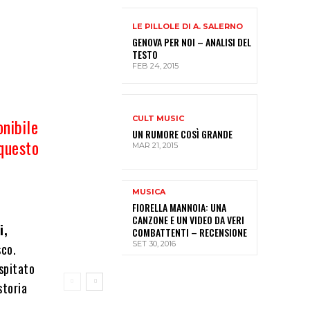
LE PILLOLE DI A. SALERNO
GENOVA PER NOI – ANALISI DEL
TESTO
FEB 24, 2015
CULT MUSIC
onibile
UN RUMORE COSÌ GRANDE
 questo
MAR 21, 2015
MUSICA
FIORELLA MANNOIA: UNA
CANZONE E UN VIDEO DA VERI
i,
COMBATTENTI – RECENSIONE
SET 30, 2016
sco.
spitato
storia