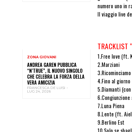
numero uno in r
Il viaggio live 
TRACKLIST “
1.Free love (ft. 
ZONA GIOVANI
2.Marziani
ANDREA GAREN PUBBLICA
“N’TRUE”, IL NUOVO SINGOLO
3.Ricominciamo
CHE CELEBRA LA FORZA DELLA
4.Fino al giorno 
VERA AMICIZIA
5.Diamanti (con 
FRANCESCA DE LUISI
-
LUG 24, 2026
6.Congiunzione a
7.Luna Piena
8.Lente (ft. Aiel
9.Berlino Est
10.Solo se sbagl