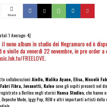
Share
otal:
1
Average:
4
]
è il nono album in studio dei Negramaro ed è disp
cd e vinile da venerdì 22 novembre, in pre order a
sic.lnk.to/FREELOVE
.
tto collaborazioni:
Aiello, Malika Ayane, Elisa, Niccolò Fab
 Fabri Fibra, Jovanotti, Kaleo
sono gli ospiti presenti nel di
registrato a Berlino negli storici
Hansa Studios
, che hanno o
 Depeche Mode, Iggy Pop, REM e altri importanti artisti della 
ndiale.