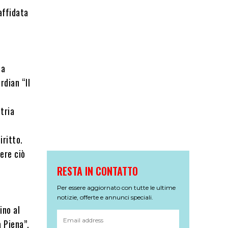
 affidata
ta
rdian “Il
tria
iritto.
sere ciò
RESTA IN CONTATTO
Per essere aggiornato con tutte le ultime
notizie, offerte e annunci speciali.
ino al
 Piena”,