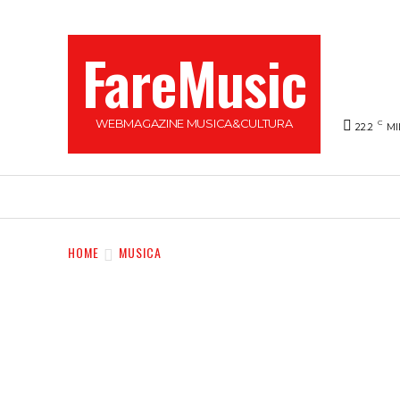
FareMusic
WEBMAGAZINE MUSICA&CULTURA
C
22.2
MI
SANREMO 2025
MUSICA
NEWS FLASH
HOME
MUSICA