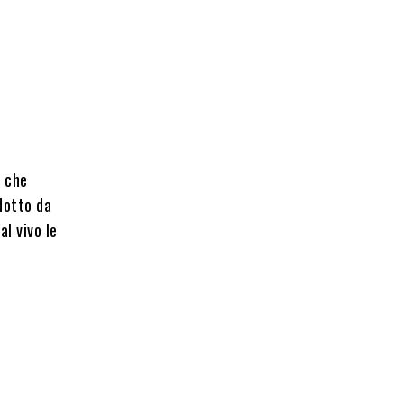
r che
dotto da
al vivo le