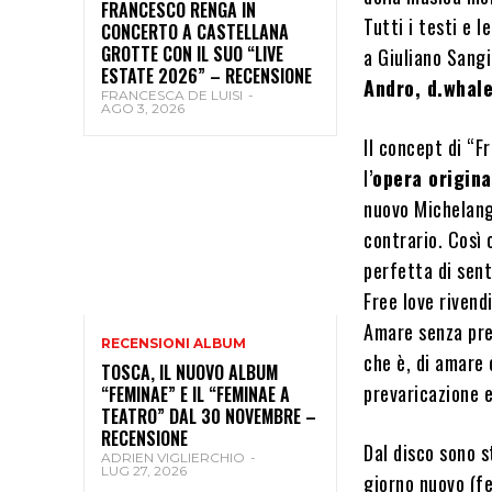
FRANCESCO RENGA IN
Tutti i testi e 
CONCERTO A CASTELLANA
GROTTE CON IL SUO “LIVE
a Giuliano Sangi
ESTATE 2026” – RECENSIONE
Andro, d.whal
FRANCESCA DE LUISI
-
AGO 3, 2026
Il concept di “F
l’
opera origin
nuovo Michelange
contrario. Così 
perfetta di sent
Free love rivendi
Amare senza preg
RECENSIONI ALBUM
che è, di amare
TOSCA, IL NUOVO ALBUM
prevaricazione e
“FEMINAE” E IL “FEMINAE A
TEATRO” DAL 30 NOVEMBRE –
RECENSIONE
Dal disco sono s
ADRIEN VIGLIERCHIO
-
LUG 27, 2026
giorno nuovo (f