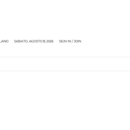
LANO
SABATO, AGOSTO 8, 2026
SIGN IN / JOIN
RECENSIONI
ZONA GIOVANI
TOUR
SOCI