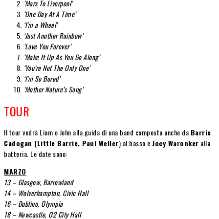
‘Mars To Liverpool’
‘One Day At A Time’
‘I’m a Wheel’
‘Just Another Rainbow’
‘Love You Forever’
‘Make It Up As You Go Along’
‘You’re Not The Only One’
‘I’m So Bored’
‘Mother Nature’s Song’
TOUR
Il tour vedrà Liam e John alla guida di una band composta anche da
Barrie
Cadogan (Little Barrie, Paul Weller
) al basso e
Joey Waronker
alla
batteria. Le date sono:
MARZO
13 – Glasgow, Barrowland
14 – Wolverhampton, Civic Hall
16 – Dublino, Olympia
18 – Newcastle, O2 City Hall