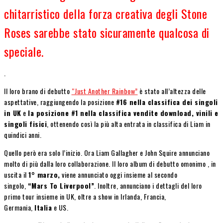
chitarristico della forza creativa degli Stone
Roses sarebbe stato sicuramente qualcosa di
speciale.
.
Il loro brano di debutto
“Just Another Rainbow”
è stato all’altezza delle
aspettative, raggiungendo la posizione
#16 nella classifica dei singoli
in UK
e
la posizione #1 nella classifica vendite download, vinili e
singoli fisici
, ottenendo così la più alta entrata in classifica di Liam in
quindici anni.
Quello però era solo l’inizio. Ora Liam Gallagher e John Squire annunciano
molto di più dalla loro collaborazione. Il loro album di debutto omonimo , in
uscita il
1° marzo,
viene annunciato oggi insieme al secondo
singolo,
“Mars To Liverpool”
. Inoltre, annunciano i dettagli del loro
primo tour insieme in UK, oltre a show in Irlanda, Francia,
Germania,
Italia
e US.