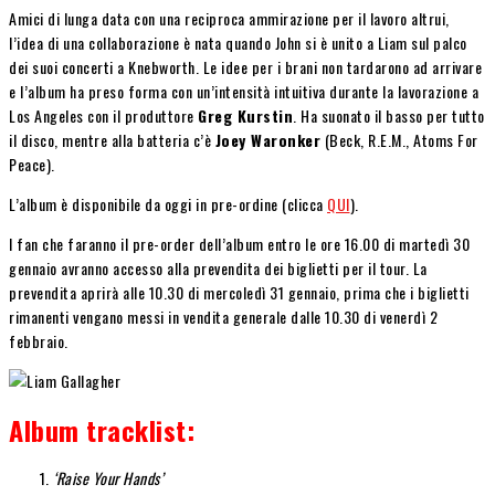
Amici di lunga data con una reciproca ammirazione per il lavoro altrui,
l’idea di una collaborazione è nata quando John si è unito a Liam sul palco
dei suoi concerti a Knebworth. Le idee per i brani non tardarono ad arrivare
e l’album ha preso forma con un’intensità intuitiva durante la lavorazione a
Los Angeles con il produttore
Greg Kurstin
. Ha suonato il basso per tutto
il disco, mentre alla batteria c’è
Joey Waronker
(Beck, R.E.M., Atoms For
Peace).
L’album è disponibile da oggi in pre-ordine (clicca
QUI
).
I fan che faranno il pre-order dell’album entro le ore 16.00 di martedì 30
gennaio avranno accesso alla prevendita dei biglietti per il tour. La
prevendita aprirà alle 10.30 di mercoledì 31 gennaio, prima che i biglietti
rimanenti vengano messi in vendita generale dalle 10.30 di venerdì 2
febbraio.
Album tracklist:
‘Raise Your Hands’