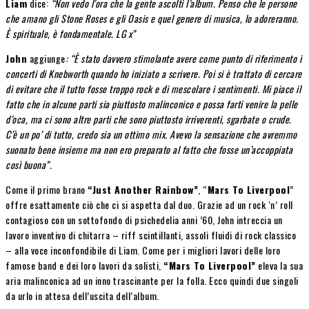
Liam
dice:
“Non vedo l’ora che la gente ascolti l’album. Penso che le persone
che amano gli Stone Roses e gli Oasis e quel genere di musica, lo adoreranno.
È spirituale, è fondamentale. LG x”
John
aggiunge
: “È stato davvero stimolante avere come punto di riferimento i
concerti di Knebworth quando ho iniziato a scrivere. Poi si è trattato di cercare
di evitare che il tutto fosse troppo rock e di mescolare i sentimenti. Mi piace il
fatto che in alcune parti sia piuttosto malinconico e possa farti venire la pelle
d’oca, ma ci sono altre parti che sono piuttosto irriverenti, sgarbate o crude.
C’è un po’ di tutto, credo sia un ottimo mix. Avevo la sensazione che avremmo
suonato bene insieme ma non ero preparato al fatto che fosse un’accoppiata
così buona”.
Come il primo brano
“Just Another Rainbow”
, “
Mars To Liverpool
”
offre esattamente ciò che ci si aspetta dal duo. Grazie ad un rock ‘n’ roll
contagioso con un sottofondo di psichedelia anni ’60, John intreccia un
lavoro inventivo di chitarra – riff scintillanti, assoli fluidi di rock classico
– alla voce inconfondibile di Liam. Come per i migliori lavori delle loro
famose band e dei loro lavori da solisti,
“Mars To Liverpool”
eleva la sua
aria malinconica ad un inno trascinante per la folla. Ecco quindi due singoli
da urlo in attesa dell’uscita dell’album.