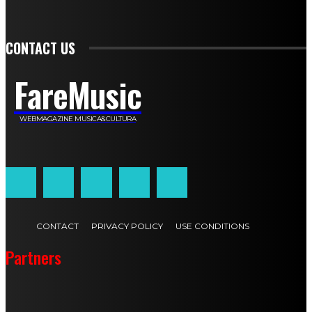
Athos Enrile
Angela Paonessa
Karin Voch
Elisa Enrile
Paola Pellai
Alessandra Zacco
Luca Viviani
CONTACT US
FareMusic
WEBMAGAZINE MUSICA&CULTURA
Customized by
JesSoftware di Jessica Cavestro
CONTACT
PRIVACY POLICY
USE CONDITIONS
Partners