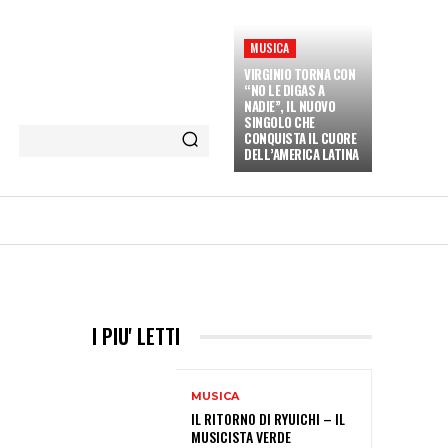
MUSICA
VIRGINIO TORNA CON
“NO LE DIGAS A
NADIE”, IL NUOVO
SINGOLO CHE
CONQUISTA IL CUORE
DELL’AMERICA LATINA
ETÀ E CULTURA
INTERVISTE
MORE
I PIU' LETTI
MUSICA
IL RITORNO DI RYUICHI – IL
MUSICISTA VERDE