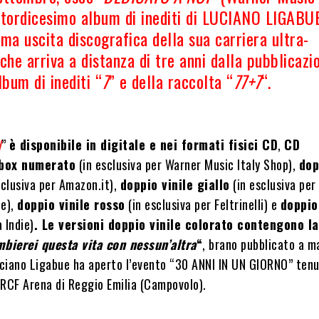
uattordicesimo album di inediti di LUCIANO LIGABUE
ima uscita discografica della sua carriera ultra-
che arriva a distanza di tre anni dalla pubblicazi
lbum di inediti “
7
” e della raccolta “
77+7
“.
I
”
è disponibile in digitale e nei formati fisici CD
,
CD
box numerato
(in esclusiva per Warner Music Italy Shop),
dop
sclusiva per Amazon.it),
doppio vinile giallo
(in esclusiva per 
le),
doppio vinile rosso
(in esclusiva per Feltrinelli) e
doppio
 Indie)
. Le versioni doppio vinile colorato contengono l
bierei questa vita con nessun’altra
“
, brano pubblicato a m
ciano Ligabue ha aperto l’evento “30 ANNI IN UN GIORNO” tenut
’RCF Arena di Reggio Emilia (Campovolo).