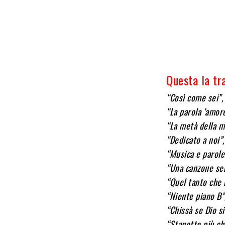
Questa la tr
“Così come sei”
“La parola ‘amor
“La metà della m
“Dedicato a noi”
“Musica e parole
“Una canzone se
“Quel tanto che 
“Niente piano B
“Chissà se Dio s
“Stanotte più ch