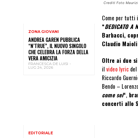
Crediti Foto Mauriz
Come per tutti i
“
DEDICATO A N
ZONA GIOVANI
Barbacci,
cop
ANDREA GAREN PUBBLICA
Claudio Maioli
“N’TRUE”, IL NUOVO SINGOLO
CHE CELEBRA LA FORZA DELLA
VERA AMICIZIA
Oltre ai due s
FRANCESCA DE LUISI
-
LUG 24, 2026
il
video lyric
del 
Riccardo Guerni
Bendo – Lorenzo
come sei
“
,
bran
concerti allo 
EDITORIALE