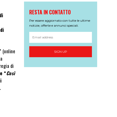
RESTA IN CONTATTO
di
Per essere aggiornato con tutte le ultime
notizie, offerte e annunci speciali.
di
”
(online
SIGN UP
da
 regia di
e “
Così
i
.