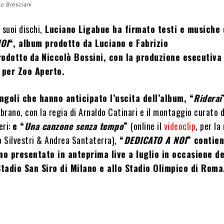
io Bresciani
 suoi dischi,
Luciano Ligabue ha firmato testi e musiche 
OI
“, album prodotto da Luciano e Fabrizio
rodotto
da
Niccolò Bossini, con la produzione esecutiva 
 per Zoo Aperto.
ingoli che hanno anticipato l’uscita dell’album, “
Riderai
brano, con la regia di Arnaldo Catinari e il montaggio curato 
eri:
e “
Una canzone senza tempo
”
(online il
videoclip
, per la
 Silvestri & Andrea Santaterra),
“
DEDICATO A NOI
” contien
o presentato in anteprima live a luglio in occasione de
Stadio San Siro di Milano e allo Stadio Olimpico di Roma