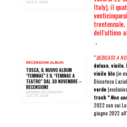
AGO 3, 2026
Italy), il q
venticinques
trentennale, 
dell’ultimo a
.
“
DEDICATO A NO
RECENSIONI ALBUM
deluxe
,
vinile
,
TOSCA, IL NUOVO ALBUM
vinile blu
(in e
“FEMINAE” E IL “FEMINAE A
Discoteca Lazia
TEATRO” DAL 30 NOVEMBRE –
RECENSIONE
verde
(esclusiva
ADRIEN VIGLIERCHIO
-
LUG 27, 2026
track “
Non cam
2022 con cui Lu
giugno 2022 all