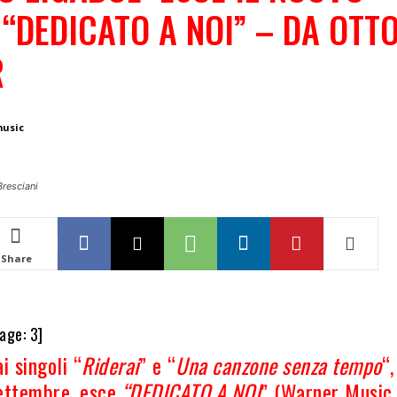
“DEDICATO A NOI” – DA OTT
R
music
Bresciani
Share
age:
3
]
i singoli “
Riderai
” e “
Una canzone senza tempo
“,
ettembre, esce
“DEDICATO A NOI
” (Warner Music