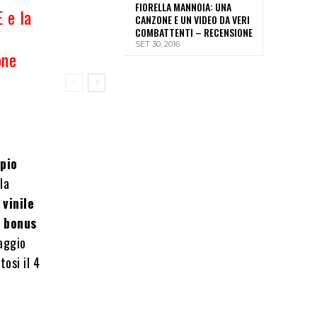
FIORELLA MANNOIA: UNA
 e la
CANZONE E UN VIDEO DA VERI
COMBATTENTI – RECENSIONE
SET 30, 2016
one
pio
la
 vinile
a bonus
aggio
osi il 4