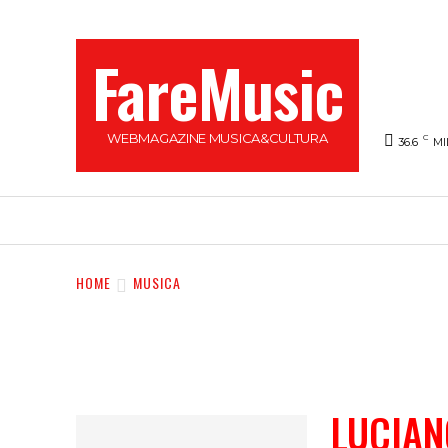
FareMusic
WEBMAGAZINE MUSICA&CULTURA
C
36.6
MI
SANREMO 2025
MUSICA
NEWS FLASH
HOME
MUSICA
LUCIAN