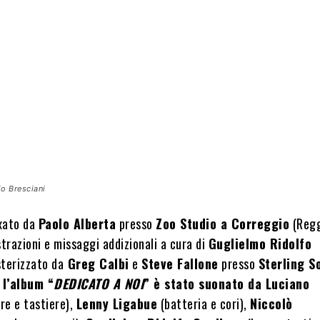
io Bresciani
xato da
Paolo Alberta
presso
Zoo Studio a Correggio
(Reg
strazioni e missaggi addizionali a cura di
Guglielmo Ridolfo
terizzato da
Greg Calbi
e
Steve Fallone
presso
Sterling S
l’album “
DEDICATO A NOI
” è stato suonato da Luciano
rre e tastiere),
Lenny Ligabue
(batteria e cori),
Niccolò