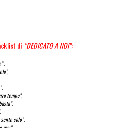
acklist di
“DEDICATO A NOI”
:
,
e'”,
ela”,
,
”,
nza tempo”,
basta”,
”,
i sente solo”,
e mai”,