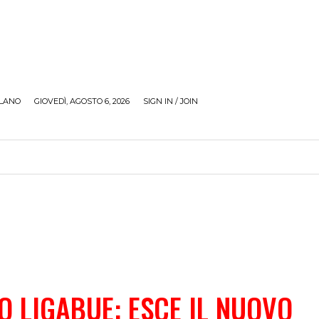
LANO
GIOVEDÌ, AGOSTO 6, 2026
SIGN IN / JOIN
RECENSIONI
ZONA GIOVANI
TOUR
SOCI
O LIGABUE: ESCE IL NUOVO