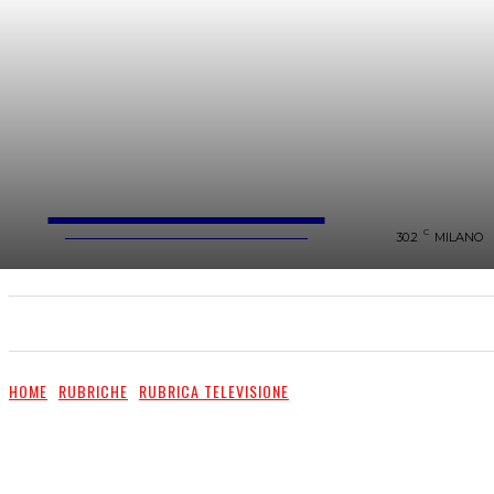
FareMusic
WEBMAGAZINE MUSICA&CULTURA
C
30.2
MILANO
SANREMO 2025
MUSICA
NEWS FLASH
HOME
RUBRICHE
RUBRICA TELEVISIONE