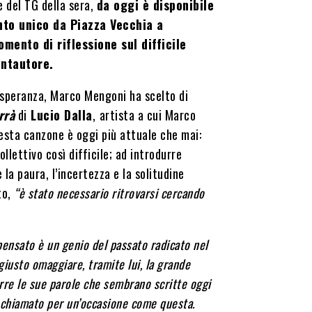
ne del TG della sera,
da oggi è disponibile
nto unico da Piazza Vecchia a
mento di riflessione sul difficile
antautore.
 speranza, Marco Mengoni ha scelto di
rrà
di
Lucio Dalla
,
artista a cui Marco
esta canzone è oggi più attuale che mai:
llettivo così difficile; ad introdurre
la paura, l’incertezza e la solitudine
to,
“è stato necessario ritrovarsi cercando
o pensato è un genio del passato radicato nel
iusto omaggiare, tramite lui, la grande
porre le sue parole che sembrano scritte oggi
to chiamato per un’occasione come questa.