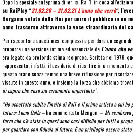
Dopo la speciale anteprima di ieri su Rai 1, in coda all’edizio
su RaiPlay “
21.02.20 – 21.02.21 L’anno che verrà
“,
l’eve
Bergamo voluto dalla Rai per unire il pubblico in un mo
anno trascorso attraverso la voce straordinaria del c
Per raccontare questi mesi complessi e per dare un segno di
proporre una versione intima ed essenziale de
L’anno che ve
era legato da profonda stima reciproca. Scritta nel 1978, qu
rappresenta, infatti, il desiderio di ripartire in un momento co
questo brano senza tempo una breve riflessione per ricordare 
vissute in questo anno, e insieme la forza che abbiamo trova
di capire che cosa sia veramente importante”.
“Ho accettato subito l’invito di Rai1 e il primo artista a cui h
futuro: Lucio Dalla –
ha commentato Mengoni –
Mi sembrava g
forza che c’è stata in quest’anno così difficile per tutti e pro
per guardare con fiducia al futuro. È un privilegio essere sta