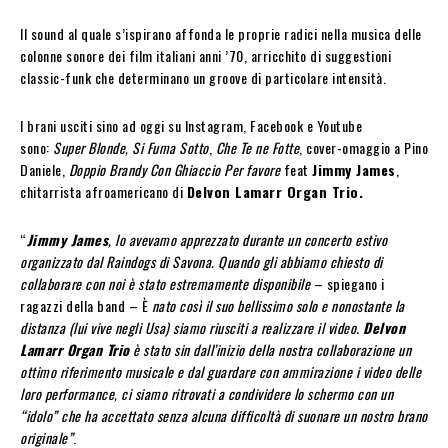
Il sound al quale s’ispirano affonda le proprie radici nella musica delle
colonne sonore dei film italiani anni ’70, arricchito di suggestioni
classic-funk che determinano un groove di particolare intensità.
I brani usciti sino ad oggi su Instagram, Facebook e Youtube
sono:
Super Blonde, Si Fuma Sotto
,
Che Te ne Fotte
, cover-omaggio a Pino
Daniele,
Doppio Brandy Con Ghiaccio Per favore
feat
Jimmy James
,
chitarrista afroamericano di
Delvon Lamarr Organ Trio.
“
Jimmy James
, lo avevamo apprezzato durante un concerto estivo
organizzato dal Raindogs di Savona. Quando gli abbiamo chiesto di
collaborare con noi è stato estremamente disponibile
– spiegano i
ragazzi della band – È
nato così il suo bellissimo solo e nonostante la
distanza (lui vive negli Usa) siamo riusciti a realizzare il video.
Delvon
Lamarr Organ Trio
è stato sin dall’inizio della nostra collaborazione un
ottimo riferimento musicale e dal guardare con ammirazione i video delle
loro performance, ci siamo ritrovati a condividere lo schermo con un
“idolo” che ha accettato senza alcuna difficoltà di suonare un nostro brano
originale”
.