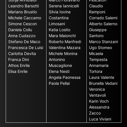
Leandro Barsotti
Serena Iannicelli
Claudio
Mariano Brustio
Silvia Iovine
Ramponi
Michele Caccamo
Costantina
Corrado Salemi
Simone Cescon
Limosani
Alberto Salerno
Daniela Collu
Katia Losito
Giuseppe
Anna Cudazzo
Mara Maionchi
Santoro
Stefano De Maco
Roberto Manfredi
Marco Stanzani
Francesca De Luisi
Valentina Mazara
Ugo Stomeo
Carlotta Devita
Michele Monina
Micaela
Franca Dini
Antonino
Tempesta
Athos Enrile
Muscaglione
Annamaria
Elisa Enrile
Elena Nesti
Tortora
Angela Paonessa
Laura Valente
Paola Pellai
Brunella Vedani
Veronica
Ventavoli
Karin Voch
Alessandra
Zacco
Luca Viviani