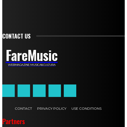
Francesca De Luisi
Michele Monina
Laura Valente
Carlotta Devita
Antonino Muscaglione
Brunella Vedani
Franca Dini
Elena Nesti
Veronica Ventavoli
Athos Enrile
Angela Paonessa
Karin Voch
Elisa Enrile
Paola Pellai
Alessandra Zacco
Luca Viviani
CONTACT US
FareMusic
WEBMAGAZINE MUSICA&CULTURA
Customized by
JesSoftware di Jessica Cavestro
CONTACT
PRIVACY POLICY
USE CONDITIONS
Partners