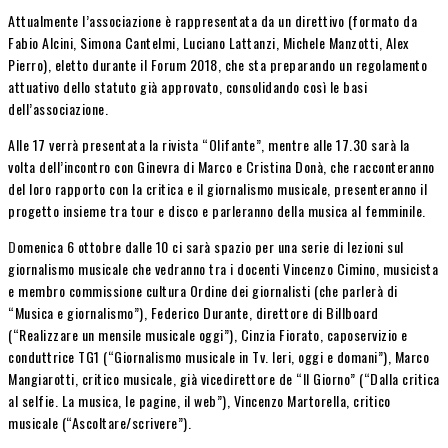
Attualmente l’associazione è rappresentata da un direttivo (formato da
Fabio Alcini, Simona Cantelmi, Luciano Lattanzi, Michele Manzotti, Alex
Pierro), eletto durante il Forum 2018, che sta preparando un regolamento
attuativo dello statuto già approvato, consolidando così le basi
dell’associazione.
Alle 17 verrà presentata la rivista “Olifante”, mentre alle 17.30 sarà la
volta dell’incontro con Ginevra di Marco e Cristina Donà, che racconteranno
del loro rapporto con la critica e il giornalismo musicale, presenteranno il
progetto insieme tra tour e disco e parleranno della musica al femminile.
D
omenica 6 ottobre dalle 10 ci sarà spazio per una serie di lezioni sul
giornalismo musicale che vedranno tra i docenti Vincenzo Cimino, musicista
e membro commissione cultura Ordine dei giornalisti (che parlerà di
“Musica e giornalismo”), Federico Durante, direttore di Billboard
(“Realizzare un mensile musicale oggi”), Cinzia Fiorato, caposervizio e
conduttrice TG1 (“Giornalismo musicale in Tv. Ieri, oggi e domani”), Marco
Mangiarotti, critico musicale, già vicedirettore de “Il Giorno” (“Dalla critica
al selfie. La musica, le pagine, il web”), Vincenzo Martorella, critico
musicale (“Ascoltare/scrivere”).