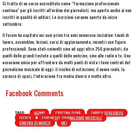
Si tratta di un corso accreditato come “formazione professionale
continua” per gli iscritti all’ordine dei giornalisti, ma aperto anche ai non
iscritti in qualità di uditori. Le iscrizioni saranno aperte da inizio
settembre.
Il Forum ha ospitato nei suoi primi tre anni numerose iniziative: tavoli di
lavoro, assemblee, lezioni, corsi di aggiornamento, incontri con figure
professionali. Sono stati coinvolti sino ad oggi oltre 250 giornalisti, da
quelli delle grandi testate a quelli delle webzine, sino alle radio e tv. Una
occasione unica per affrontare da molti punti di vista i temi centrali del
giornalismo musicale di oggi: il rischio di estinzione, il nuovo ruolo, la
carenza di spazi, l’interazione fra media diversi e molto altro.
Facebook Comments
TAGS:
AGIMP
CRISTINA DONÀ
ENRICO DEREGIBUS
FAENZA
FORUM DEL GIORNALISMO MUSICALE
GINEVRA DI MARCO
MEI