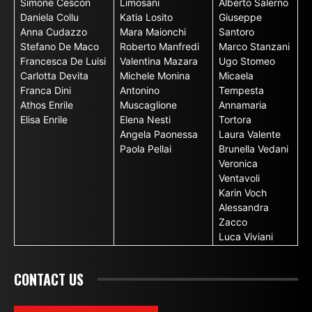
Simone Cescon
Limosani
Alberto Salerno
Daniela Collu
Katia Losito
Giuseppe
Anna Cudazzo
Mara Maionchi
Santoro
Stefano De Maco
Roberto Manfredi
Marco Stanzani
Francesca De Luisi
Valentina Mazara
Ugo Stomeo
Carlotta Devita
Michele Monina
Micaela
Franca Dini
Antonino
Tempesta
Athos Enrile
Muscaglione
Annamaria
Elisa Enrile
Elena Nesti
Tortora
Angela Paonessa
Laura Valente
Paola Pellai
Brunella Vedani
Veronica
Ventavoli
Karin Voch
Alessandra
Zacco
Luca Viviani
CONTACT US