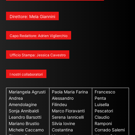
Direttore: Mela Giannini
Capo Redattore: Adrien Viglierchio
Ufficio Stampa: Jessica Cavestro
I nostri collaboratori
Mariangela Agrusti
Paola Maria Farina
Francesco
Andrea
Alessandro
Penta
Amendolagine
Filindeu
Luisella
Sonja Annibaldi
Marco Fioravanti
Pescatori
Leandro Barsotti
Serena Iannicelli
Claudio
Mariano Brustio
Silvia Iovine
Ramponi
Michele Caccamo
Costantina
Corrado Salemi