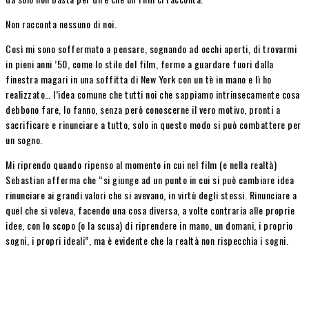
Non racconta nessuno di noi.
Così mi sono soffermato a pensare, sognando ad occhi aperti, di trovarmi
in pieni anni ’50, come lo stile del film, fermo a guardare fuori dalla
finestra magari in una soffitta di New York con un tè in mano e lì ho
realizzato… l’idea comune che tutti noi che sappiamo intrinsecamente cosa
debbono fare, lo fanno, senza però conoscerne il vero motivo, pronti a
sacrificare e rinunciare a tutto, solo in questo modo si può combattere per
un sogno.
Mi riprendo quando ripenso al momento in cui nel film (e nella realtà)
Sebastian afferma che “si giunge ad un punto in cui si può cambiare idea
rinunciare ai grandi valori che si avevano, in virtù degli stessi. Rinunciare a
quel che si voleva, facendo una cosa diversa, a volte contraria alle proprie
idee, con lo scopo (o la scusa) di riprendere in mano, un domani, i proprio
sogni, i propri ideali”, ma è evidente che la realtà non rispecchia i sogni.