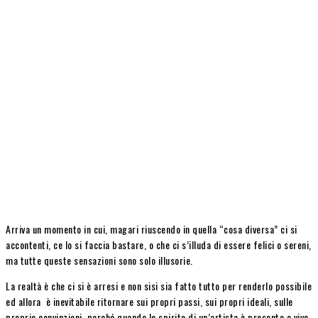
Arriva un momento in cui, magari riuscendo in quella “cosa diversa” ci si
accontenti, ce lo si faccia bastare, o che ci s’illuda di essere felici o sereni,
ma tutte queste sensazioni sono solo illusorie.
La realtà è che ci si è arresi e non sisi sia fatto tutto per renderlo possibile
ed allora è inevitabile ritornare sui propri passi, sui propri ideali, sulle
proprie convinzioni, perché quando lo spirito di un’artista è presente e vivo,