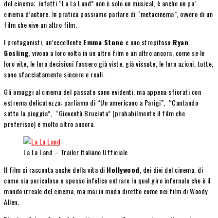
del cinema; infatti “La La Land” non è solo un musical, è anche un po’
cinema d’autore. In pratica possiamo parlare di “metacinema”, ovvero di un
film che vive un altro film.
I protagonisti, un’eccellente
Emma Stone
e uno strepitoso
Ryan
Gosling
, vivono a loro volta in un altro film e un altro ancora, come se le
loro vite, le loro decisioni fossero già viste, già vissute, le loro azioni, tutte,
sono sfacciatamente sincere e reali.
Gli omaggi al cinema del passato sono evidenti, ma appena sfiorati con
estrema delicatezza: parliamo di “Un americano a Parigi”, “Cantando
sotto la pioggia”, “Gioventù Bruciata” (probabilmente il film che
preferisco) e molto altro ancora.
La La Land – Trailer Italiano Ufficiale
Il film ci racconta anche della vita di
Hollywood
, dei divi del cinema, di
come sia pericoloso e spesso infelice entrare in quel giro infernale che è il
mondo irreale del cinema, ma mai in modo diretto come nei film di Woody
Allen.