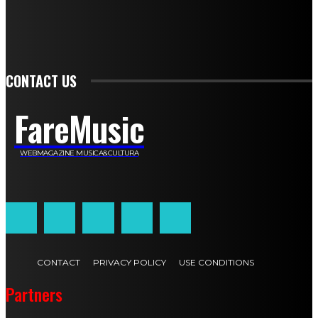
Carlotta Devita
Antonino Muscaglione
Brunella Vedani
Franca Dini
Elena Nesti
Veronica Ventavoli
Athos Enrile
Angela Paonessa
Karin Voch
Elisa Enrile
Paola Pellai
Alessandra Zacco
Luca Viviani
CONTACT US
FareMusic
WEBMAGAZINE MUSICA&CULTURA
Customized by
JesSoftware di Jessica Cavestro
CONTACT
PRIVACY POLICY
USE CONDITIONS
Partners