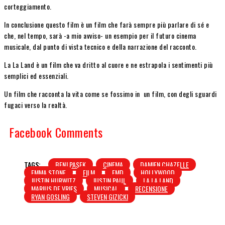
corteggiamento.
In conclusione questo film è un film che farà sempre più parlare di sé e
che, nel tempo, sarà -a mio avviso- un esempio per il futuro cinema
musicale, dal punto di vista tecnico e della narrazione del racconto.
La La Land è un film che va dritto al cuore e ne estrapola i sentimenti più
semplici ed essenziali.
Un film che racconta la vita come se fossimo in un film, con degli sguardi
fugaci verso la realtà.
Facebook Comments
TAGS:
BENJ PASEK
CINEMA
DAMIEN CHAZELLE
EMMA STONE
FILM
FMD
HOLLYWOOD
JUSTIN HURWITZ
JUSTIN PAUL
LA LA LAND
MARIUS DE VRIES
MUSICAL
RECENSIONE
RYAN GOSLING
STEVEN GIZICKI