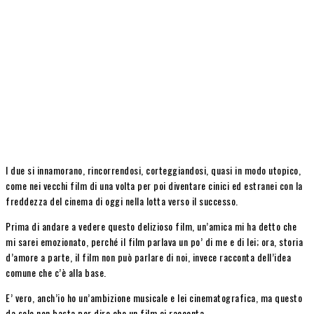
I due si innamorano, rincorrendosi, corteggiandosi, quasi in modo utopico,
come nei vecchi film di una volta per poi diventare cinici ed estranei con la
freddezza del cinema di oggi nella lotta verso il successo.
Prima di andare a vedere questo delizioso film, un’amica mi ha detto che
mi sarei emozionato, perché il film parlava un po’ di me e di lei; ora, storia
d’amore a parte, il film non può parlare di noi, invece racconta dell’idea
comune che c’è alla base.
E’ vero, anch’io ho un’ambizione musicale e lei cinematografica, ma questo
da solo non basta per dire che un film ci racconta.