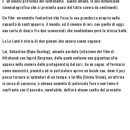
E’ un’analisi profonda del sentimento , quello umano, in una dimensione
cinematografica che si presenta quasi del tutto scevra da sentimenti.
Un film veramente fantastico che fissa la sua grandezza proprio nella
capacità di contrapporre, il mondo, ed il cinema di ieri, con quello di oggi;
una sorta di danza fra due sconosciuti che condividono però lo stesso ballo.
La La Land è storia di due giovani che ancora sanno sognare.
Lui, Sebastian (Ryan Gosling), amante perduto (citazione del film di
Hitchcock con Ingrid Bergman, della quale vediamo una gigantografia
appesa nella camera della protagonista) del jazz, ha un sogno: affermarsi
come musicista, pianista ed in particolare aprire un locale suo, dove il jazz
possa tornare ai splendori di un tempo; e lei Mia (Emma Stone), un’attrice
in cerca di successo, o almeno convinta di potercela fare e non teme il
confronto con il passato, inevitabile, detterà alcune scelte del presente.