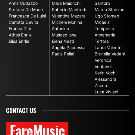
Anna Cudazzo
Mara Maionchi
Santoro
Stefano De Maco
Roberto Manfredi
Marco Stanzani
Francesca De Luisi
Valentina Mazara
Ugo Stomeo
Carlotta Devita
Michele Monina
Micaela
Franca Dini
Antonino
Tempesta
Athos Enrile
Muscaglione
Annamaria
Elisa Enrile
Elena Nesti
Tortora
Angela Paonessa
Laura Valente
Paola Pellai
Brunella Vedani
Veronica
Ventavoli
Karin Voch
Alessandra
Zacco
Luca Viviani
CONTACT US
FareMusic