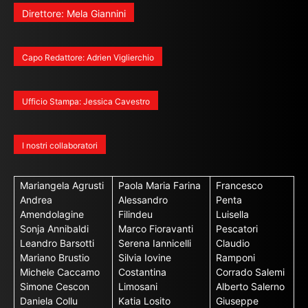
Direttore: Mela Giannini
Capo Redattore: Adrien Viglierchio
Ufficio Stampa: Jessica Cavestro
I nostri collaboratori
Mariangela Agrusti
Paola Maria Farina
Francesco
Andrea
Alessandro
Penta
Amendolagine
Filindeu
Luisella
Sonja Annibaldi
Marco Fioravanti
Pescatori
Leandro Barsotti
Serena Iannicelli
Claudio
Mariano Brustio
Silvia Iovine
Ramponi
Michele Caccamo
Costantina
Corrado Salemi
Simone Cescon
Limosani
Alberto Salerno
Daniela Collu
Katia Losito
Giuseppe