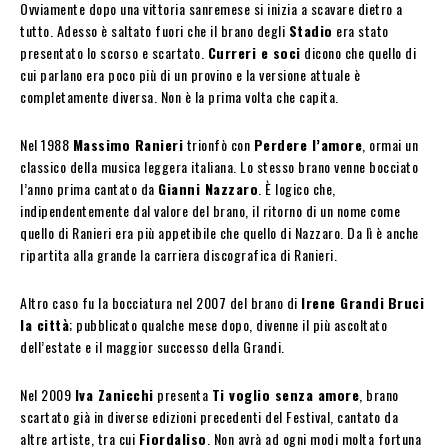
Ovviamente dopo una vittoria sanremese si inizia a scavare dietro a
tutto. Adesso è saltato fuori che il brano degli
Stadio
era stato
presentato lo scorso e scartato.
Curreri e soci
dicono che quello di
cui parlano era poco più di un provino e la versione attuale è
completamente diversa. Non è la prima volta che capita.
Nel 1988
Massimo Ranieri
trionfò con
Perdere l’amore
, ormai un
classico della musica leggera italiana. Lo stesso brano venne bocciato
l’anno prima cantato da
Gianni Nazzaro
. È logico che,
indipendentemente dal valore del brano, il ritorno di un nome come
quello di Ranieri era più appetibile che quello di Nazzaro. Da lì è anche
ripartita alla grande la carriera discografica di Ranieri.
Altro caso fu la bocciatura nel 2007 del brano di
Irene Grandi
Bruci
la città
; pubblicato qualche mese dopo, divenne il più ascoltato
dell’estate e il maggior successo della Grandi.
Nel 2009
Iva Zanicchi
presenta
Ti voglio senza amore
, brano
scartato già in diverse edizioni precedenti del Festival, cantato da
altre artiste, tra cui
Fiordaliso
. Non avrà ad ogni modi molta fortuna