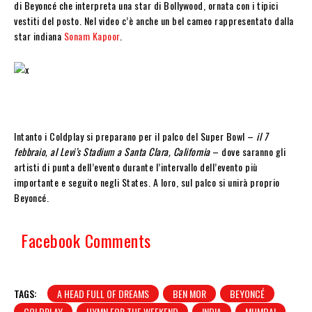
di Beyoncé che interpreta una star di Bollywood, ornata con i tipici
vestiti del posto. Nel video c’è anche un bel cameo rappresentato dalla
star indiana
Sonam Kapoor
.
Intanto i Coldplay si preparano per il palco del Super Bowl –
il 7
febbraio, al Levi’s Stadium a Santa Clara, California
– dove saranno gli
artisti di punta dell’evento durante l’intervallo dell’evento più
importante e seguito negli States. A loro, sul palco si unirà proprio
Beyoncé.
Facebook Comments
TAGS:
A HEAD FULL OF DREAMS
BEN MOR
BEYONCÉ
COLDPLAY
HYMN FOR THE WEEKEND
INDIA
MUMBAI