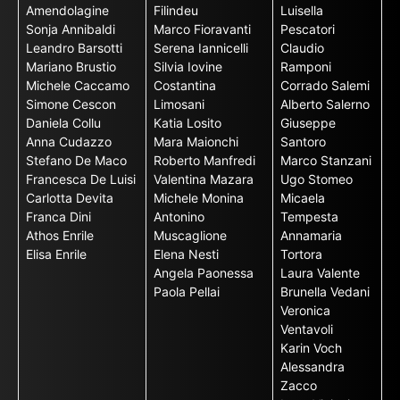
Amendolagine
Filindeu
Luisella
Sonja Annibaldi
Marco Fioravanti
Pescatori
Leandro Barsotti
Serena Iannicelli
Claudio
Mariano Brustio
Silvia Iovine
Ramponi
Michele Caccamo
Costantina
Corrado Salemi
Simone Cescon
Limosani
Alberto Salerno
Daniela Collu
Katia Losito
Giuseppe
Anna Cudazzo
Mara Maionchi
Santoro
Stefano De Maco
Roberto Manfredi
Marco Stanzani
Francesca De Luisi
Valentina Mazara
Ugo Stomeo
Carlotta Devita
Michele Monina
Micaela
Franca Dini
Antonino
Tempesta
Athos Enrile
Muscaglione
Annamaria
Elisa Enrile
Elena Nesti
Tortora
Angela Paonessa
Laura Valente
Paola Pellai
Brunella Vedani
Veronica
Ventavoli
Karin Voch
Alessandra
Zacco