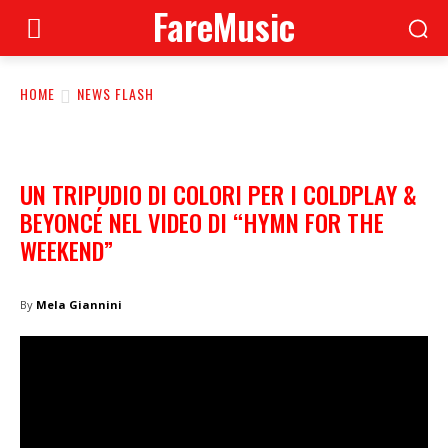
FareMusic
HOME
NEWS FLASH
UN TRIPUDIO DI COLORI PER I COLDPLAY &
BEYONCÉ NEL VIDEO DI “HYMN FOR THE
WEEKEND”
By
Mela Giannini