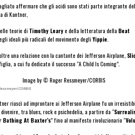
agliato affermare che gli acidi sono stati parte integrante del
ca di Kantner,
elle teorie di
Timothy Leary
e della letteratura della
Beat
egli ideali più radicali del movimento degli
Yippie
.
ltre una relazione con la cantante dei Jefferson Airplane,
Sli
iglia, a cui fu dedicato il successo “A Child Is Coming”.
Ressmeyer/CORBIS
tner riuscì ad improntare ai Jefferson Airplane fu un irresistib
 divenire, tra blues, rock e psichedelia, a partire da “
Surreali
r Bathing At Baxter’s
” fino al manifesto rivoluzionario “
Vol