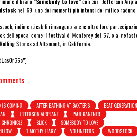
rimane il brano “
Somebody to love
” con cui i Jefferson Airpl
dstock
nel ’69, uno dei momenti più intensi del mitico raduno
stock, indimenticabili rimangono anche altre loro partecipazio
ock dell’epoca, come il festival di Monterey del ’67, o al nefas
Rolling Stones ad Altamont, in California.
EdLasOrG6c”]
Comments
D IS COMING
AFTER BATHING AT BAXTER'S
BEAT GENERATIO
MAN
JEFFERSON AIRPLANE
PAUL KANTNER
 CHRONICLE
SLICK
SOMEBODY TO LOVE
PILLOW
TIMOTHY LEARY
VOLUNTEERS
WOODSTOCK