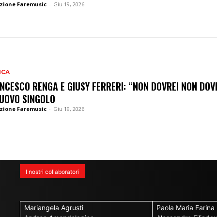
zione Faremusic
-
Giu 19, 2026
ICA
NCESCO RENGA E GIUSY FERRERI: “NON DOVREI NON DOV
NUOVO SINGOLO
zione Faremusic
-
Giu 19, 2026
I nostri collaboratori
Mariangela Agrusti
Paola Maria Farina