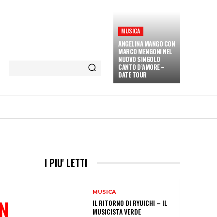
MUSICA
ANGELINA MANGO CON
MARCO MENGONI NEL
NUOVO SINGOLO
CANTO D’AMORE –
DATE TOUR
ETÀ E CULTURA
INTERVISTE
MORE
I PIU' LETTI
MUSICA
ON
IL RITORNO DI RYUICHI – IL
MUSICISTA VERDE