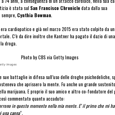
 a 74 anni, a conseguenza di un attacco cardiaco, nella sua ca
tizia è stata sul
San Francisco Chronicle
data dalla sua
i sempre,
Cynthia Bowman
.
a era cardiopatico e già nel marzo 2015 era stato colpito da un
rtale. C’è da dire inoltre che Kantner ha pagato il dazio di una
lla droga.
etty Images
 sue battaglie in difesa sull’uso delle droghe psichedeliche, s
sosteneva che aprissero la mente. Fu anche un grande sostenito
ella marijuana. E proprio il suo amico e altro co-fondatore del
 così commentato quanto accaduto:
corrono in questo momento nella mia mente. E’ il primo che mi ha
i una canna
“.