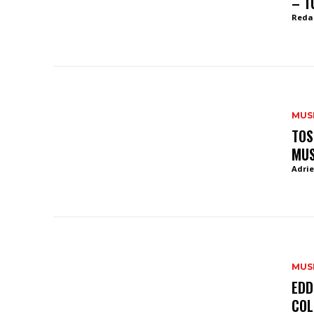
– T
Reda
MUS
TOS
MUS
Adrie
MUS
EDD
COL