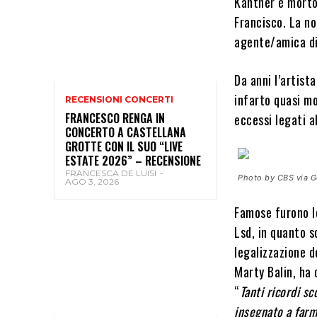
Kantner è morto
Francisco. La no
agente/amica d
Da anni l’artist
infarto quasi mo
RECENSIONI CONCERTI
FRANCESCO RENGA IN
eccessi legati a
CONCERTO A CASTELLANA
GROTTE CON IL SUO “LIVE
ESTATE 2026” – RECENSIONE
FRANCESCA DE LUISI
-
Photo by CBS via G
AGO 3, 2026
Famose furono le
Lsd, in quanto 
legalizzazione d
Marty Balin, ha
“
Tanti ricordi s
insegnato a farm