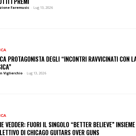
UTTI I PREMI
zione Faremusic
-
Lug 13, 2026
ICA
CA PROTAGONISTA DEGLI “INCONTRI RAVVICINATI CON L
ICA”
n Viglierchio
-
Lug 13, 2026
ICA
IE VEDDER: FUORI IL SINGOLO “BETTER BELIEVE” INSIEME
LETTIVO DI CHICAGO GUITARS OVER GUNS