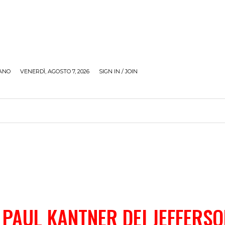
ANO
VENERDÌ, AGOSTO 7, 2026
SIGN IN / JOIN
RECENSIONI
ZONA GIOVANI
TOUR
SOCI
PAUL KANTNER DEI JEFFERS