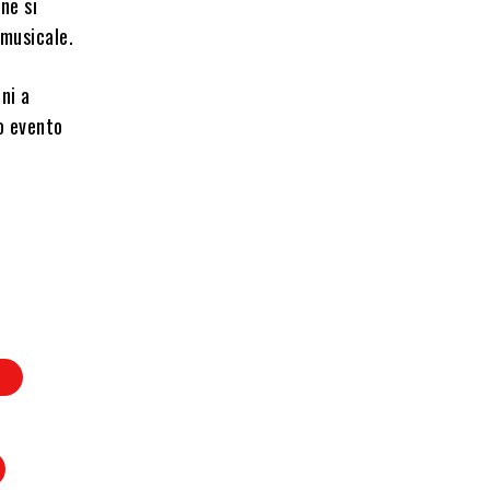
ane si
 musicale.
ni a
to evento
N