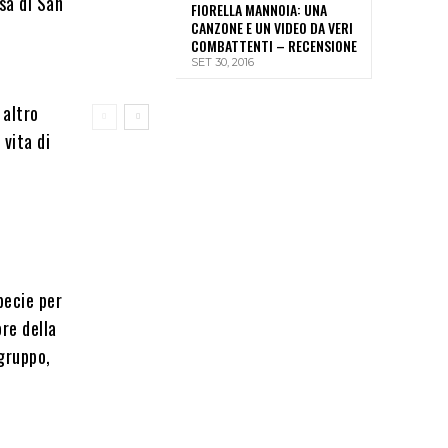
sa di San
FIORELLA MANNOIA: UNA
CANZONE E UN VIDEO DA VERI
COMBATTENTI – RECENSIONE
SET 30, 2016
 altro
 vita di
pecie per
re della
 gruppo,