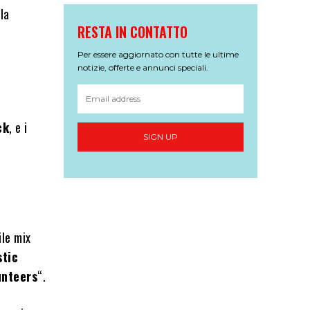
la
RESTA IN CONTATTO
Per essere aggiornato con tutte le ultime
notizie, offerte e annunci speciali.
ck
, e i
SIGN UP
ile mix
stic
unteers
“.