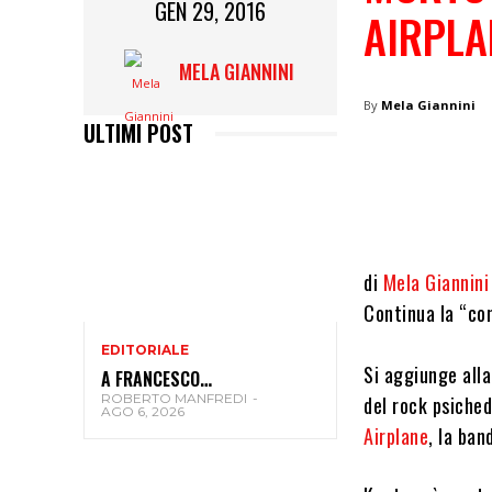
GEN 29, 2016
AIRPLA
MELA GIANNINI
By
Mela Giannini
ULTIMI POST
di
Mela Giannin
Continua la “con
EDITORIALE
Si aggiunge alla
A FRANCESCO…
ROBERTO MANFREDI
-
del rock psiched
AGO 6, 2026
Airplane
, la ban