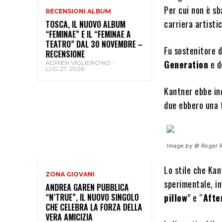
Per cui non è sb
RECENSIONI ALBUM
carriera artisti
TOSCA, IL NUOVO ALBUM
“FEMINAE” E IL “FEMINAE A
TEATRO” DAL 30 NOVEMBRE –
Fu sostenitore d
RECENSIONE
Generation
e d
ADRIEN VIGLIERCHIO
-
LUG 27, 2026
Kantner ebbe ino
due ebbero una f
Image by © Roger 
Lo stile che Kan
ZONA GIOVANI
sperimentale, in
ANDREA GAREN PUBBLICA
pillow
” e “
Afte
“N’TRUE”, IL NUOVO SINGOLO
CHE CELEBRA LA FORZA DELLA
VERA AMICIZIA