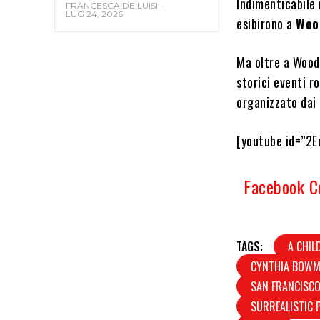
Indimenticabile 
FRANCESCA DE LUISI
-
LUG 24, 2026
esibirono a
Woo
Ma oltre a Wood
storici eventi r
organizzato dai 
[youtube id=”2
Facebook 
TAGS:
A CHIL
CYNTHIA BOW
SAN FRANCISCO
SURREALISTIC 