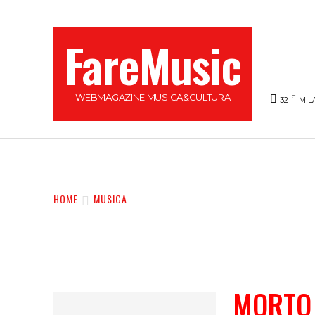
FareMusic
WEBMAGAZINE MUSICA&CULTURA
C
32
MIL
SANREMO 2025
MUSICA
NEWS FLASH
HOME
MUSICA
MORTO 