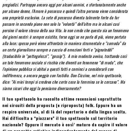
pregiudizi. Purtroppo ancora oggi per alcuni uomini, e sfortunatamente anche
per alcune donne, l’Amore è possesso e quindi l’altra persona viene considerata
una proprietà esclusiva. La sete di possesso diventa talmente forte da far
passare in secondo piano non solo la “volontà” dell’altro ma in alcuni casi
persino il valore stesso della sua Vita. Io non credo che questo sia un fenomeno
dei giorni nostri: è sempre esistito, forse oggi se ne parla di più, viene portato
alla luce; spesso però viene affrontato in maniera strumentale e “comoda” da
un certo giornalismo sempre a caccia di emozioni forti e “pignateddi”
(traducibile in “pettegolezzi”, “gossip”). A mio modesto avviso, trattando così
un tale fenomeno sociale si rischia che diventi un fenomeno “di moda”, che
l’opinione pubblica si abitui a questi fatti e cominci a considerarli con
indifferenza, o ancora peggio con fastidio. Don Ciccino, nel mio spettacolo,
dice: “Ai miei tempi si credeva che certe cose la femmina se le cercava”. Ma
siamo sicuri che oggi la pensiamo diversamente?
Il tuo spettacolo ha raccolto ottime recensioni soprattutto
nei circuiti della proposta (e riproposta) folk. Eppure ha un
respiro universale, al di là del repertorio e della lingua scelta.
Hai difficolta a “piazzare” il tuo spettacolo sul territorio
nazionale? Oppure il mercato è così’ maturo da capire il valore
di un progetto artistico indipendentemente dal genere di