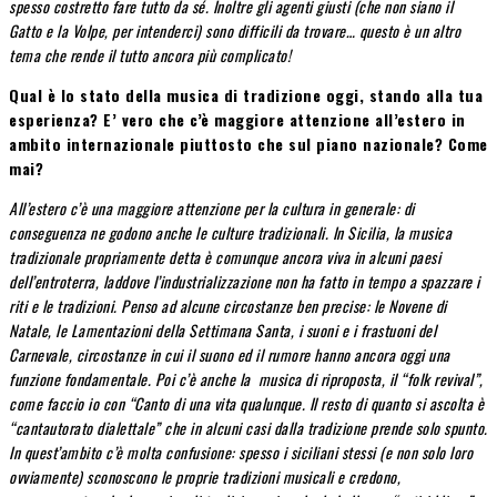
spesso costretto fare tutto da sé. Inoltre gli agenti giusti (che non siano il
Gatto e la Volpe, per intenderci) sono difficili da trovare… questo è un altro
tema che rende il tutto ancora più complicato!
Qual è lo stato della musica di tradizione oggi, stando alla tua
esperienza? E’ vero che c’è maggiore attenzione all’estero in
ambito internazionale piuttosto che sul piano nazionale? Come
mai?
All’estero c’è una maggiore attenzione per la cultura in generale: di
conseguenza ne godono anche le culture tradizionali. In Sicilia, la musica
tradizionale propriamente detta è comunque ancora viva in alcuni paesi
dell’entroterra, laddove l’industrializzazione non ha fatto in tempo a spazzare i
riti e le tradizioni. Penso ad alcune circostanze ben precise: le Novene di
Natale, le Lamentazioni della Settimana Santa, i suoni e i frastuoni del
Carnevale, circostanze in cui il suono ed il rumore hanno ancora oggi una
funzione fondamentale. Poi c’è anche la musica di riproposta, il “folk revival”,
come faccio io con “Canto di una vita qualunque. Il resto di quanto si ascolta è
“cantautorato dialettale” che in alcuni casi dalla tradizione prende solo spunto.
In quest’ambito c’è molta confusione: spesso i siciliani stessi (e non solo loro
ovviamente) sconoscono le proprie tradizioni musicali e credono,