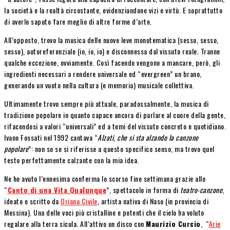
la società e la realtà circostante, evidenziandone vizi e virtù. E soprattutto
di averlo saputo fare meglio di altre forme d’arte.
All’opposto, trovo la musica delle nuove leve monotematica (sesso, sesso,
sesso), autoreferenziale (io, io, io) e disconnessa dal vissuto reale. Tranne
qualche eccezione, ovviamente. Così facendo vengono a mancare, però, gli
ingredienti necessari a rendere universale ed “evergreen” un brano,
generando un vuoto nella cultura (e memoria) musicale collettiva.
Ultimamente trovo sempre più attuale, paradossalmente, la musica di
tradizione popolare in quanto capace ancora di parlare al cuore della gente,
rifacendosi a valori “universali” ed a temi del vissuto concreto e quotidiano.
Ivano Fossati nel 1992 cantava “
Alzati, che si sta alzando la canzone
popolare
”: non so se si riferisse a questo specifico senso, ma trovo quel
testo perfettamente calzante con la mia idea.
Ne ho avuto l’ennesima conferma lo scorso fine settimana grazie allo
“
Canto di una Vita Qualunque
”, spettacolo in forma di
teatro-canzone
,
ideato e scritto da
Oriana Civile
, artista nativa di Naso (in provincia di
Messina). Una delle voci più cristalline e potenti che il cielo ha voluto
regalare alla terra sicula. All’attivo un disco con
Maurizio Curcio
, “
Arie