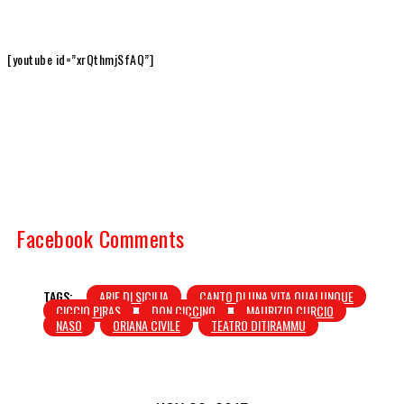
[youtube id=”xrQthmjSfAQ”]
Facebook Comments
TAGS:
ARIE DI SICILIA
CANTO DI UNA VITA QUALUNQUE
CICCIO PIRAS
DON CICCINO
MAURIZIO CURCIO
NASO
ORIANA CIVILE
TEATRO DITIRAMMU