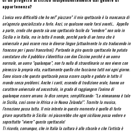
appartenenza?
L’unica vera difficoltà che ho nel” piazzare” il mio spettacolo è la mancanza di
un’agenzia specializzata a farlo. Anzi, se qualcuno vuole farsi avanti… Appello
a parte, credo che questo sia uno spettacolo facile da “vendere” non solo in
Sicilia o in Italia, ma in tutto il mondo, perché parla di un tema che è
universale e può essere reso in diverse lingue (attualmente lo sto traducendo in
francese per i paesi francofoni). Portando in giro questo spettacolo ho potuto
constatare che il pubblico s’identifica con don Ciccino perché è un uomo
normale, un uomo “qualunque”, non fa nulla di straordinario se non vivere con
pienezza la propria vita, esattamente quello che facciamo tutti noi ogni giorno.
Sono sicura che questo spettacolo possa essere capito e goduto in tutto il
mondo senza problemi. Anche i canti, essendo di tradizione orale, hanno un
carattere universale ed ancestrale, in grado di raggiungere l’animo di
qualunque essere umano. Io dico sempre, semplificando: “La ninnananna è tale
in Sicilia, così come in Africa o in Nuova Zelanda!”. Tramite la musica,
l’emozione passa tutta. Il mio intento in questo momento è quello di farlo
girare soprattutto in Sicilia: mi piacerebbe che ogni siciliano possa vedere e
soprattutto “vivere” questo spettacolo!
Ti ricordo, comunque, che in Italia la cultura è allo sfacelo e che l’artista è