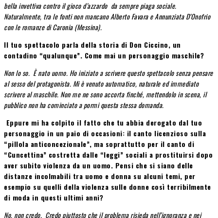
bella invettiva contro il gioco d’azzardo da sempre piaga sociale.
Naturalmente, tra le fonti non mancano Alberto Favara e Annunziata D’Onofrio
con le romanze di Caronia (Messina).
Il tuo spettacolo parla della storia di Don Ciccino, un
contadino “qualunque”. Come mai un personaggio maschile?
Non lo so. È nato uomo. Ho iniziato a scrivere questo spettacolo senza pensare
al sesso del protagonista. Mi è venuto automatico, naturale ed immediato
scrivere al maschile. Non me ne sono accorta finché, mettendolo in scena, il
pubblico non ha cominciato a pormi questa stessa domanda.
Eppure mi ha colpito il fatto che tu abbia derogato dal tuo
personaggio in un paio di occasioni: il canto licenzioso sulla
“pillola anticoncezionale”, ma soprattutto per il canto di
“Cuncettina” costretta dalle “leggi” sociali a prostituirsi dopo
aver subito violenza da un uomo. Pensi che si siano delle
distanze incolmabili tra uomo e donna su alcuni temi, per
esempio su quelli della violenza sulle donne così terribilmente
di moda in questi ultimi anni?
No, non credo. Credo piuttosto che il problema risieda nell’ignoranza e nei