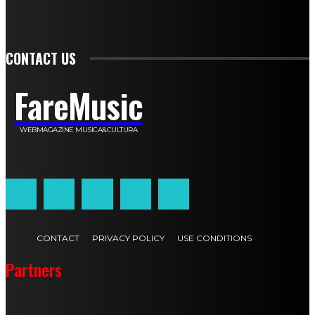
Franca Dini
Elena Nesti
Veronica Ventavoli
Athos Enrile
Angela Paonessa
Karin Voch
Elisa Enrile
Paola Pellai
Alessandra Zacco
Luca Viviani
CONTACT US
FareMusic
WEBMAGAZINE MUSICA&CULTURA
Customized by
JesSoftware di Jessica Cavestro
CONTACT
PRIVACY POLICY
USE CONDITIONS
Partners