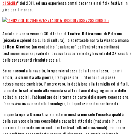
di Sicilia
” del 2011, ed una esperienza ormai decennale nei folk festival in
giro per il mondo.
Andato in scena venerdì 30 ottobre al
Teatro Ditirammu
di Palermo
(piccola e splendida culla di cultura), lo spettacolo narra la vicenda umana
di
Don Ciccino
(un contadino “qualunque” dell’entroterra siciliano)
testimone inconsapevole del brusco trascorrere degli eventi del XX secolo e
delle conseguenti ricadute sociali.
Se ne racconta la nascita, la spensieratezza della fanciullezza, i primi
amori, la chiamata alla guerra, l’emigrazione, il ritorno in un paese
notevolmente cambiato, l’amore vero, la dedizione alla famiglia ed ai figli,
la morte. In sottofondo alla vicenda si affrontano il disgregamento delle
abitudini sociali, l’abbandono della terra da parte delle nuove generazione,
l’eccessiva invasione della tecnologia, la liquefazione dei sentimenti.
In questa opera Oriana Civile mette in mostra non solo l’eccelsa qualità
della sua voce e la sua consolidata capacità attoriale (maturata in una
carriera decennale nei circuiti dei festival folk internazionali), ma anche
una scrittura sorprendente capace di ricamare una storia universale,