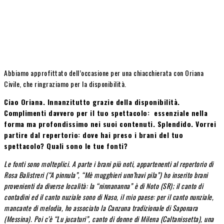
Abbiamo approfittato dell’occasione per una chiacchierata con Oriana
Civile, che ringraziamo per la disponibilità.
Ciao Oriana. Innanzitutto grazie della disponibilità.
Complimenti davvero per il tuo spettacolo: essenziale nella
forma ma profondissimo nei suoi contenuti. Splendido. Vorrei
partire dal repertorio: dove hai preso i brani del tuo
spettacolo? Quali sono le tue fonti?
Le fonti sono molteplici. A parte i brani più noti, appartenenti al repertorio di
Rosa Balistreri (“A pinnula”, “Mè mugghieri unn’havi pila”) ho inserito brani
provenienti da diverse località: la “ninnananna” è di Noto (SR); il canto di
contadini ed il canto nuziale sono di Naso, il mio paese: per il canto nunziale,
mancante di melodia, ho associato la Canzuna tradizionale di Saponara
(Messina). Poi c’è “Lu jucaturi”, canto di donne di Milena (Caltanissetta), una