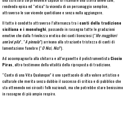
rendendo epica ed “etica” la vicenda di un personaggio semplice,
attraverso le sue vicende quotidiane e senza nulla aggiungere.
Il tutto è condotto attraverso l’alternanza tra i
canti della tradizione
siciliana e i monologhi
, passando in rassegna tutte le gradazioni
emotive che dalla frivolezza erotica dei canti licenziosi (“
Me mugghieri
unn’avi pila
”, “
A pinnula
”) arrivano alla straziante tristezza di canti di
lamentazione funebre (“
O Nici, Nici
”).
Ad accompagnarla alla chitarra e all’organetto il polistrumentista
Ciccio
Piras
, altro testimone della vitalità della riproposta di tradizione.
“Canto di una Vita Qualunque” è uno spettacolo di alto valore artistico e
culturale che merita senza dubbio il successo di critica e di pubblico che
sta ottenendo nei circuiti folk nazionali, ma che potrebbe stare benissimo
in rassegne di più ampio respiro.