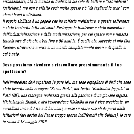
erroneamente, che la musica di tradizione sia solo da ballare e “satiriddiare”
(saltellare), ma non è affatto così: molto spesso c’è “da tagliarsi le vene” con
alcuni brani tradizionali.
Il popolo siciliano è un popolo che ha sofferto moltissimo, e questa sofferenza
è stata trasferita tutta nei canti. Purtroppo la tradizione è stato annientata
dall’industrializzazione e dalla modernizzazione, per cui spesso non è rimasta
traccia viva di ciò che c’era fino a 50 anni fa. È quello che succede al mio Don
Ciccino: ritrovarsi a morire in un mondo completamente diverso da quello in
cui è nato.
Dove possiamo rivedere e riascoltare prossimamente il tuo
spettacolo?
Nell’immediato devi aspettare (e pure io!), ma sono orgogliosa di dirti che sono
stata inserita nella rassegna “Scena Nuda”, del Teatro “Beniamino Joppolo” di
Patti (ME): una rassegna realizzata grazie alla passione di un giovane regista,
Michelangelo Zanghì, e dell’associazione Filokalòn di cui è vice presidente, un
cartellone ricco di Arte e di bei nomi, messo su senza sussidi da parte delle
istituzioni (nel nostro bel Paese troppo spesso indifferenti alla Cultura). Io sarò
in scena il 12 maggio 2016.