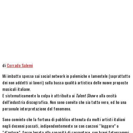
di
Corrado Salemi
Mi imbatto spesso sui social network in polemiche e lamentele (soprattutto
dei non addetti ai lavori) sulla bassa qualità artistica delle nuove proposte
musicali italiane.
E sistematicamente la colpa è attribuita ai
Talent Show
e alla cecità
dell’industria discografica. Non sono convito che sia tutto vero, ed ho una
personale interpretazione del fenomeno.
Sono convinto che la fortuna di pubblico ottenuta da molti artisti italiani
negli decenni passati, indipendentemente se con canzoni “leggere” o
“d’autore”, fosse legata alla capacità di raccontare, con brevi fotogrammi,