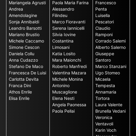
Mariangela Agrusti
Paola Maria Farina
Francesco
Andrea
Alessandro
Penta
Amendolagine
Filindeu
Luisella
Sonja Annibaldi
Marco Fioravanti
Pescatori
Leandro Barsotti
Serena Iannicelli
Claudio
Mariano Brustio
Silvia Iovine
Ramponi
Michele Caccamo
Costantina
Corrado Salemi
Simone Cescon
Limosani
Alberto Salerno
Daniela Collu
Katia Losito
Giuseppe
Anna Cudazzo
Mara Maionchi
Santoro
Stefano De Maco
Roberto Manfredi
Marco Stanzani
Francesca De Luisi
Valentina Mazara
Ugo Stomeo
Carlotta Devita
Michele Monina
Micaela
Franca Dini
Antonino
Tempesta
Athos Enrile
Muscaglione
Annamaria
Elisa Enrile
Elena Nesti
Tortora
Angela Paonessa
Laura Valente
Paola Pellai
Brunella Vedani
Veronica
Ventavoli
Karin Voch