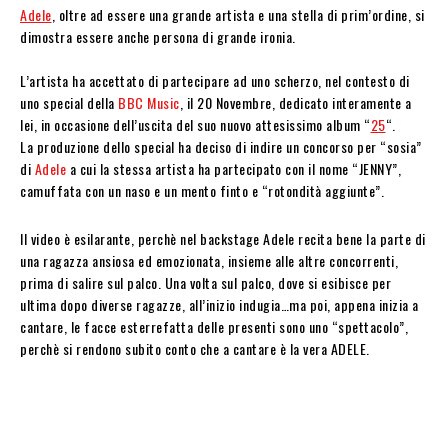
Adele
, oltre ad essere una grande artista e una stella di prim’ordine, si
dimostra essere anche persona di grande ironia.
L’artista ha accettato di partecipare ad uno scherzo, nel contesto di
uno special della
BBC Music
, il 20 Novembre, dedicato interamente a
lei, in occasione dell’uscita del suo nuovo attesissimo album “
25
“.
La produzione dello special ha deciso di indire un concorso per “sosia”
di
Adele
a cui la stessa artista ha partecipato con il nome “JENNY”,
camuffata con un naso e un mento finto e “rotondità aggiunte”.
Il video è esilarante, perchè nel backstage Adele recita bene la parte di
una ragazza ansiosa ed emozionata, insieme alle altre concorrenti,
prima di salire sul palco. Una volta sul palco, dove si esibisce per
ultima dopo diverse ragazze, all’inizio indugia…ma poi, appena inizia a
cantare, le facce esterrefatta delle presenti sono uno “spettacolo”,
perchè si rendono subito conto che a cantare è la vera ADELE.