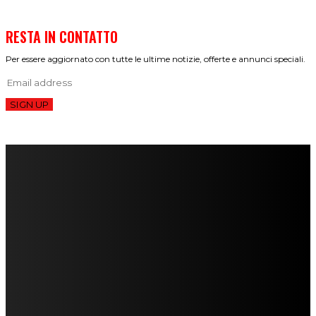
RESTA IN CONTATTO
Per essere aggiornato con tutte le ultime notizie, offerte e annunci speciali.
SIGN UP
FareMusic nato da una idea di Alberto Salerno
Direttore: Mela Giannini
Capo Redattore: Adrien Viglierchio
Ufficio Stampa: Jessica Cavestro
I nostri collaboratori
Mariangela Agrusti
Paola Maria Farina
Francesco Penta
Andrea Amendolagine
Alessandro Filindeu
Luisella Pescatori
Sonja Annibaldi
Marco Fioravanti
Claudio Ramponi
Leandro Barsotti
Serena Iannicelli
Corrado Salemi