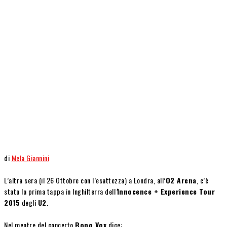
di
Mela Giannini
L’altra sera (il 26 Ottobre con l’esattezza) a Londra, all’
O2 Arena
, c’è
stata la prima tappa in Inghilterra dell
‘
Innocence + Experience Tour
2015
degli
U2
.
Nel mentre del concerto
Bono Vox
dice: