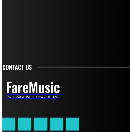
Mariano Brustio
Silvia Iovine
Alberto Salerno
Michele Caccamo
Costantina Limosani
Giuseppe Santoro
Simone Cescon
Katia Losito
Marco Stanzani
Daniela Collu
Mara Maionchi
Ugo Stomeo
Anna Cudazzo
Roberto Manfredi
Micaela Tempesta
Stefano De Maco
Valentina Mazara
Annamaria Tortora
Francesca De Luisi
Michele Monina
Laura Valente
Carlotta Devita
Antonino Muscaglione
Brunella Vedani
Franca Dini
Elena Nesti
Veronica Ventavoli
Athos Enrile
Angela Paonessa
Karin Voch
Elisa Enrile
Paola Pellai
Alessandra Zacco
Luca Viviani
CONTACT US
FareMusic
WEBMAGAZINE MUSICA&CULTURA
Customized by
JesSoftware di Jessica Cavestro