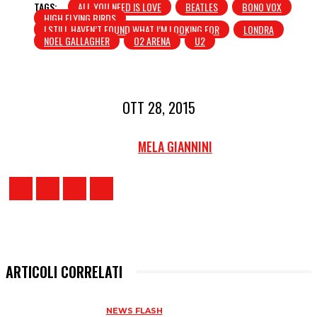
TAGS:
ALL YOU NEED IS LOVE
BEATLES
BONO VOX
HIGH FLYING BIRDS
I STILL HAVEN’T FOUND WHAT I’M LOOKING FOR
LONDRA
NOEL GALLAGHER
O2 ARENA
U2
OTT 28, 2015
MELA GIANNINI
ARTICOLI CORRELATI
NEWS FLASH