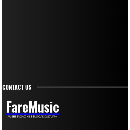
Mariangela Agrusti
Paola Maria Farina
Francesco Penta
Andrea Amendolagine
Alessandro Filindeu
Luisella Pescatori
Sonja Annibaldi
Marco Fioravanti
Claudio Ramponi
Leandro Barsotti
Serena Iannicelli
Corrado Salemi
Mariano Brustio
Silvia Iovine
Alberto Salerno
Michele Caccamo
Costantina Limosani
Giuseppe Santoro
Simone Cescon
Katia Losito
Marco Stanzani
Daniela Collu
Mara Maionchi
Ugo Stomeo
Anna Cudazzo
Roberto Manfredi
Micaela Tempesta
Stefano De Maco
Valentina Mazara
Annamaria Tortora
Francesca De Luisi
Michele Monina
Laura Valente
Carlotta Devita
Antonino Muscaglione
Brunella Vedani
Franca Dini
Elena Nesti
Veronica Ventavoli
Athos Enrile
Angela Paonessa
Karin Voch
Elisa Enrile
Paola Pellai
Alessandra Zacco
Luca Viviani
CONTACT US
FareMusic
WEBMAGAZINE MUSICA&CULTURA
Customized by
JesSoftware di Jessica Cavestro