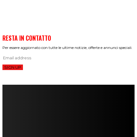
RESTA IN CONTATTO
Per essere aggiornato con tutte le ultime notizie, offerte e annunci speciali.
SIGN UP
FareMusic nato da una idea di Alberto Salerno
Direttore: Mela Giannini
Capo Redattore: Adrien Viglierchio
Ufficio Stampa: Jessica Cavestro
I nostri collaboratori