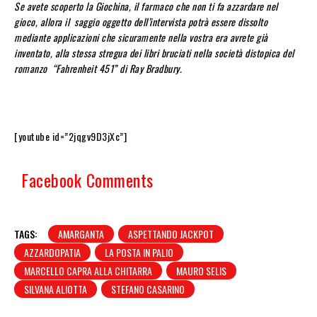
Se avete scoperto la Giochina, il farmaco che non ti fa azzardare nel
gioco, allora il saggio oggetto dell’intervista potrà essere dissolto
mediante applicazioni che sicuramente nella vostra era avrete già
inventato, alla stessa stregua dei libri bruciati nella società distopica del
romanzo “Fahrenheit 451” di Ray Bradbury.
[youtube id=”2jqgv9D3jXc”]
Facebook Comments
TAGS:
AMARGANTA
ASPETTANDO JACKPOT
AZZARDOPATIA
LA POSTA IN PALIO
MARCELLO CAPRA ALLA CHITARRA
MAURO SELIS
SILVANA ALIOTTA
STEFANO CASARINO