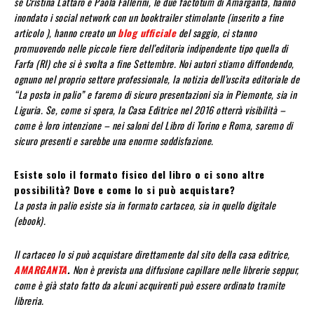
se Cristina Lattaro e Paola Fallerini, le due factotum di Amarganta, hanno
inondato i social network con un booktrailer stimolante (inserito a fine
articolo ), hanno creato un
blog ufficiale
del saggio, ci stanno
promuovendo nelle piccole fiere dell’editoria indipendente tipo quella di
Farfa (RI) che si è svolta a fine Settembre. Noi autori stiamo diffondendo,
ognuno nel proprio settore professionale, la notizia dell’uscita editoriale de
“La posta in palio” e faremo di sicuro presentazioni sia in Piemonte, sia in
Liguria. Se, come si spera, la Casa Editrice nel 2016 otterrà visibilità –
come è loro intenzione – nei saloni del Libro di Torino e Roma, saremo di
sicuro presenti e sarebbe una enorme soddisfazione.
Esiste solo il formato fisico del libro o ci sono altre
possibilità? Dove e come lo si può acquistare?
La posta in palio esiste sia in formato cartaceo, sia in quello digitale
(ebook).
Il cartaceo lo si può acquistare direttamente dal sito della casa editrice,
AMARGANTA
.
Non è prevista una diffusione capillare nelle librerie seppur,
come è già stato fatto da alcuni acquirenti può essere ordinato tramite
libreria.