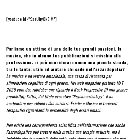
[youtube id=”9ssUhyCkEIM”]
Parliamo un attimo di una delle tue grandi passioni, la
musica, che in alcune tue pubblicazioni si mischia alla
professione: si può considerare come una piccola strada,
tra le tante, utile ad aiutare chi cade nell’azzardopatia?
La musica è un vettore emozionale, una cassa di risonanza per
stimolazioni cognitive di ogni genere. Nel web magazine gratuito MAT
2020 curo due rubriche: una riguarda il Rock Progressive (il mio genere
prediletto); l’altra, dal titolo evocativo “Psycomusicology”, è un
contenitore ove abbino i due universi: Psiche e Musica in tracciati
terapeutici riguardanti la personalità degli esseri umani.
Non esiste una corrispondenza scientifica nell’affermazione che anche
l’azzardopatico può trovare nella musica una terapia naturale, ma è
indubbio che le proprietà delle sette note siano uno strumento che può