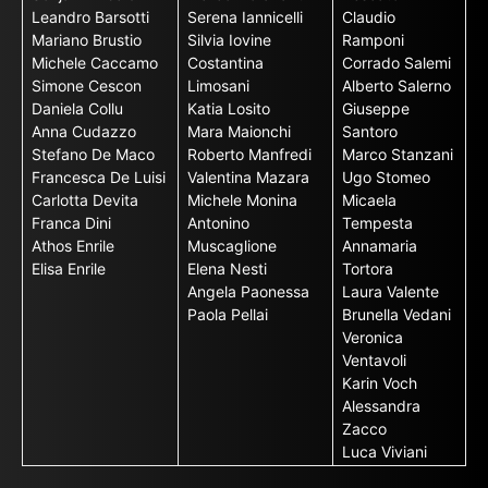
Leandro Barsotti
Serena Iannicelli
Claudio
Mariano Brustio
Silvia Iovine
Ramponi
Michele Caccamo
Costantina
Corrado Salemi
Simone Cescon
Limosani
Alberto Salerno
Daniela Collu
Katia Losito
Giuseppe
Anna Cudazzo
Mara Maionchi
Santoro
Stefano De Maco
Roberto Manfredi
Marco Stanzani
Francesca De Luisi
Valentina Mazara
Ugo Stomeo
Carlotta Devita
Michele Monina
Micaela
Franca Dini
Antonino
Tempesta
Athos Enrile
Muscaglione
Annamaria
Elisa Enrile
Elena Nesti
Tortora
Angela Paonessa
Laura Valente
Paola Pellai
Brunella Vedani
Veronica
Ventavoli
Karin Voch
Alessandra
Zacco
Luca Viviani