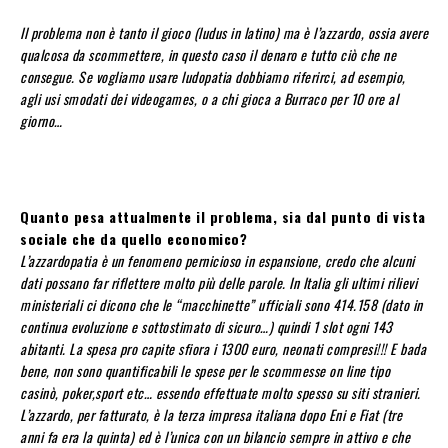
Il problema non è tanto il gioco (ludus in latino) ma è l’azzardo, ossia avere
qualcosa da scommettere, in questo caso il denaro e tutto ciò che ne
consegue. Se vogliamo usare ludopatia dobbiamo riferirci, ad esempio,
agli usi smodati dei videogames, o a chi gioca a Burraco per 10 ore al
giorno…
Quanto pesa attualmente il problema, sia dal punto di vista
sociale che da quello economico?
L’azzardopatia è un fenomeno pernicioso in espansione, credo che alcuni
dati possano far riflettere molto più delle parole. In Italia gli ultimi rilievi
ministeriali ci dicono che le “macchinette” ufficiali sono 414.158 (dato in
continua evoluzione e sottostimato di sicuro…) quindi 1 slot ogni 143
abitanti. La spesa pro capite sfiora i 1300 euro, neonati compresi!!! E bada
bene, non sono quantificabili le spese per le scommesse on line tipo
casinò, poker,sport etc… essendo effettuate molto spesso su siti stranieri.
L’azzardo, per fatturato, è la terza impresa italiana dopo Eni e Fiat (tre
anni fa era la quinta) ed è l’unica con un bilancio sempre in attivo e che