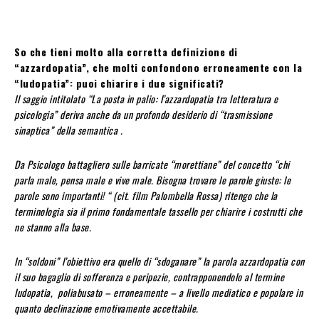
So che tieni molto alla corretta definizione di
“azzardopatia”, che molti confondono erroneamente con la
“ludopatia”: puoi chiarire i due significati?
Il saggio intitolato “La posta in palio: l’azzardopatia tra letteratura e
psicologia” deriva anche da un profondo desiderio di “trasmissione
sinaptica” della semantica .
Da Psicologo battagliero sulle barricate “morettiane” del concetto “chi
parla male, pensa male e vive male. Bisogna trovare le parole giuste: le
parole sono importanti! “ (cit. film Palombella Rossa) ritengo che la
terminologia sia il primo fondamentale tassello per chiarire i costrutti che
ne stanno alla base.
In “soldoni” l’obiettivo era quello di “sdoganare” la parola azzardopatia con
il suo bagaglio di sofferenza e peripezie, contrapponendolo al termine
ludopatia, poliabusato – erroneamente – a livello mediatico e popolare in
quanto declinazione emotivamente accettabile.