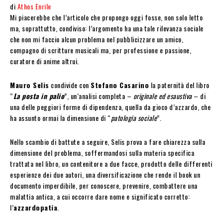
di
Athos Enrile
Mi piacerebbe che l’articolo che propongo oggi fosse, non solo letto
ma, soprattutto, condiviso: l’argomento ha una tale rilevanza sociale
che non mi faccio alcun problema nel pubblicizzare un amico,
compagno di scritture musicali ma, per professione e passione,
curatore di anime altrui.
Mauro Selis
condivide con
Stefano Casarino
la paternità del libro
“
La posta in palio
”, un‘analisi completa –
originale ed esaustiva
– di
una delle peggiori forme di dipendenza, quella da gioco d’azzardo, che
ha assunto ormai la dimensione di “
patologia sociale
”.
Nello scambio di battute a seguire, Selis prova a fare chiarezza sulla
dimensione del problema, soffermandosi sulla materia specifica
trattata nel libro, un contenitore a due facce, prodotto delle differenti
esperienze dei due autori, una diversificazione che rende il book un
documento imperdibile, per conoscere, prevenire, combattere una
malattia antica, a cui occorre dare nome e significato corretto:
l’
azzardopatia
.