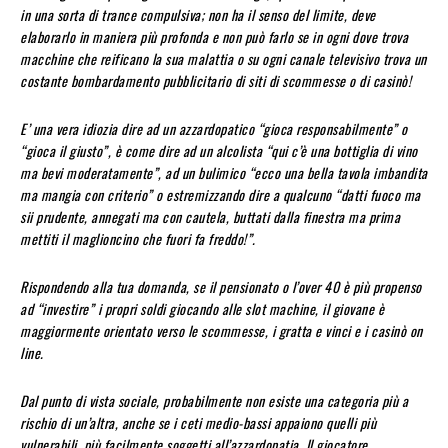
in una sorta di trance compulsiva; non ha il senso del limite, deve
elaborarlo in maniera più profonda e non può farlo se in ogni dove trova
macchine che reificano la sua malattia o su ogni canale televisivo trova un
costante bombardamento pubblicitario di siti di scommesse o di casinò!
E’ una vera idiozia dire ad un azzardopatico “gioca responsabilmente” o
“gioca il giusto”, è come dire ad un alcolista “qui c’è una bottiglia di vino
ma bevi moderatamente”, ad un bulimico “ecco una bella tavola imbandita
ma mangia con criterio” o estremizzando dire a qualcuno “datti fuoco ma
sii prudente, annegati ma con cautela, buttati dalla finestra ma prima
mettiti il maglioncino che fuori fa freddo!”.
Rispondendo alla tua domanda, se il pensionato o l’over 40 è più propenso
ad “investire” i propri soldi giocando alle slot machine, il giovane è
maggiormente orientato verso le scommesse, i gratta e vinci e i casinò on
line.
Dal punto di vista sociale, probabilmente non esiste una categoria più a
rischio di un’altra, anche se i ceti medio-bassi appaiono quelli più
vulnerabili, più facilmente soggetti all’azzardopatia. Il giocatore