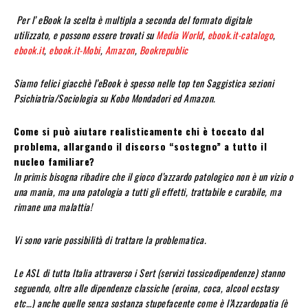
Per l’ eBook la scelta è multipla a seconda del formato digitale
utilizzato, e possono essere trovati su
Media World
,
ebook.it-catalogo
,
ebook.it
,
ebook.it-Mobi
,
Amazon
,
Bookrepublic
Siamo felici giacchè l’eBook è spesso nelle top ten Saggistica sezioni
Psichiatria/Sociologia su Kobo Mondadori ed Amazon.
Come si può aiutare realisticamente chi è toccato dal
problema, allargando il discorso “sostegno” a tutto il
nucleo familiare?
In primis bisogna ribadire che il gioco d’azzardo patologico non è un vizio o
una mania, ma una patologia a tutti gli effetti, trattabile e curabile, ma
rimane una malattia!
Vi sono varie possibilità di trattare la problematica.
Le ASL di tutta Italia attraverso i Sert (servizi tossicodipendenze) stanno
seguendo, oltre alle dipendenze classiche (eroina, coca, alcool ecstasy
etc…) anche quelle senza sostanza stupefacente come è l’Azzardopatia (è