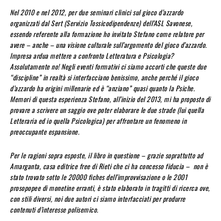
Nel 2010 e nel 2012, per due seminari clinici sul gioco d’azzardo
organizzati dal Sert (Servizio Tossicodipendenze) dell’ASL Savonese,
essendo referente alla formazione ho invitato Stefano come relatore per
avere – anche – una visione culturale sull’argomento del gioco d’azzardo.
Impresa ardua mettere a confronto Letteratura e Psicologia?
Assolutamente no! Negli eventi formativi ci siamo accorti che queste due
“discipline” in realtà si interfacciano benissimo, anche perché il gioco
d’azzardo ha origini millenarie ed è “anziano” quasi quanto la Psiche.
Memori di questa esperienza Stefano, all’inizio del 2013, mi ha proposto di
provare a scrivere un saggio ove poter elaborare le due strade (lui quella
Letteraria ed io quella Psicologica) per affrontare un fenomeno in
preoccupante espansione.
Per le ragioni sopra esposte, il libro in questione – grazie soprattutto ad
Amarganta, casa editrice free di Rieti che ci ha concesso fiducia – non è
stato trovato sotto le 20000 fiches dell’improvvisazione o le 2001
prosopopee di monetine erranti, è stato elaborato in tragitti di ricerca ove,
con stili diversi, noi due autori ci siamo interfacciati per produrre
contenuti d’interesse polisemico.