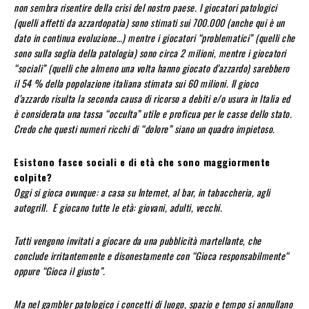
non sembra risentire della crisi del nostro paese. I giocatori patologici
(quelli affetti da azzardopatia) sono stimati sui 700.000 (anche qui è un
dato in continua evoluzione…) mentre i giocatori “problematici” (quelli che
sono sulla soglia della patologia) sono circa 2 milioni, mentre i giocatori
“sociali” (quelli che almeno una volta hanno giocato d’azzardo) sarebbero
il 54 % della popolazione italiana stimata sui 60 milioni. Il gioco
d’azzardo risulta la seconda causa di ricorso a debiti e/o usura in Italia ed
è considerata una tassa “occulta” utile e proficua per le casse dello stato.
Credo che questi numeri ricchi di “dolore” siano un quadro impietoso.
Esistono fasce sociali e di età che sono maggiormente
colpite?
Oggi si gioca ovunque: a casa su Internet, al bar, in tabaccheria, agli
autogrill. E giocano tutte le età: giovani, adulti, vecchi.
Tutti vengono invitati a giocare da una pubblicità martellante, che
conclude irritantemente e disonestamente con “Gioca responsabilmente“
oppure “Gioca il giusto”.
Ma nel gambler patologico i concetti di luogo, spazio e tempo si annullano