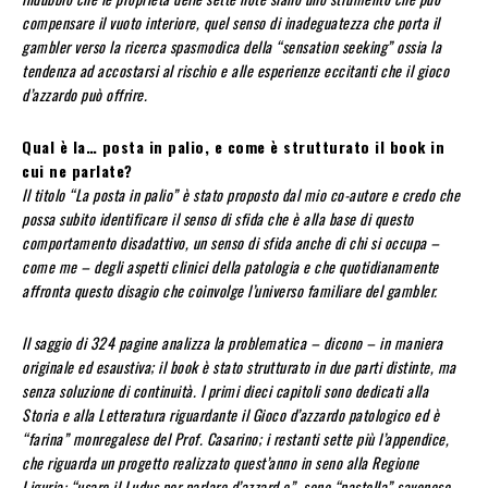
compensare il vuoto interiore, quel senso di inadeguatezza che porta il
gambler verso la ricerca spasmodica della “sensation seeking” ossia la
tendenza ad accostarsi al rischio e alle esperienze eccitanti che il gioco
d’azzardo può offrire.
Qual è la… posta in palio, e come è strutturato il book in
cui ne parlate?
Il titolo “La posta in palio” è stato proposto dal mio co-autore e credo che
possa subito identificare il senso di sfida che è alla base di questo
comportamento disadattivo, un senso di sfida anche di chi si occupa –
come me – degli aspetti clinici della patologia e che quotidianamente
affronta questo disagio che coinvolge l’universo familiare del gambler.
Il saggio di 324 pagine analizza la problematica – dicono – in maniera
originale ed esaustiva; il book è stato strutturato in due parti distinte, ma
senza soluzione di continuità. I primi dieci capitoli sono dedicati alla
Storia e alla Letteratura riguardante il Gioco d’azzardo patologico ed è
“farina” monregalese del Prof. Casarino; i restanti sette più l’appendice,
che riguarda un progetto realizzato quest’anno in seno alla Regione
Liguria: “usare il Ludus per parlare d’azzard o”, sono “pastella” savonese