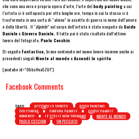
che sono una vera e propria opera d’arte, l’arte del
body painting
a cui
l’artista si è sottoposta per otto lunghe ore, tempo in cui la stessa si è
trasformata in una sorta di “aliena” in assetto di guerra in nome dell’amore
e della libertà. Il “
dipinto
” sul corpo dell’artista è stato eseguito da
Guido
Daniele
e
Ginevra Daniele.
Il tutto poi è stato risaltato dall’ottimo
lavoro del fotografo,
Paolo Cecchin
.
Di seguito
Fantastica,
brano contenuto nel nuovo lavoro insieme anche ai
precedenti singoli
Niente al mondo
e
Accendi lo spirito
.
[youtube id=”ObbsHna5ZUI”]
Facebook Comments
TAGS:
ACCENDI LO SPIRITO.
BODY PAINTING
DOLCENERA
GINEVRA DANIELE
GUIDO DANIELE
IMMENSO
LE STELLE NON TREMANO
NIENTE AL MONDO
PAOLO CECCHIN
UN PECCATO