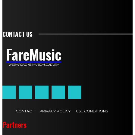
Carlotta Devita
Antonino Muscaglione
Brunella Vedani
Franca Dini
Elena Nesti
Veronica Ventavoli
Athos Enrile
Angela Paonessa
Karin Voch
Elisa Enrile
Paola Pellai
Alessandra Zacco
Luca Viviani
CONTACT US
FareMusic
WEBMAGAZINE MUSICA&CULTURA
Customized by
JesSoftware di Jessica Cavestro
CONTACT
PRIVACY POLICY
USE CONDITIONS
Partners