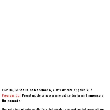
L’album,
Le stelle non tremano,
è attualmente disponibile in
Preorder QUI
. Prenotandolo si riceveranno subito due brani:
Immenso
e
Un peccato
.
Una nota importante va alle foto del booklet e copertina del nuovo album,