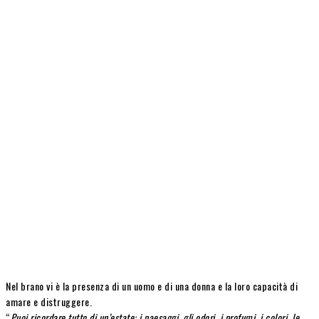
Nel brano vi è la presenza di un uomo e di una donna e la loro capacità di
amare e distruggere.
“
Puoi ricordare tutto di un’estate: i paesaggi, gli odori, i profumi, i colori, le