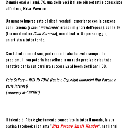
Compie oggi gli anni, 70, una delle voci italiane più potenti e conosciute
all’estero,
Rita Pavone
.
Un numero imprecisato di dischi venduti, esperienze con la canzone,
con il cinema (i suoi “
musicarelli
” erano i migliori dell’epoca), con la Tv
(tra cui il mitico
Giam Burrasca
), con il teatro. Un personaggio,
un’artista a tutto tondo.
Con talenti come il suo, purtroppo l’Italia ha avuto sempre dei
problemi, il non poterla incasellare in un ruolo preciso è risultato
negativo per la sua carriera successiva al boom degli anni ’60.
Foto Gallery – RITA PAVONE (Fonte e Copyright Immagini Rita Pavone e
varie internet)
[soliloquy id=”6886″]
Il talento di Rita è giustamente conosciuto in tutto il mondo, la sua
pagina facebook si chiama “
Rita Pavone Small Wonder
”, negli anni