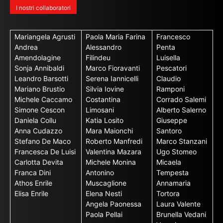
I nostri collaboratori
Mariangela Agrusti
Paola Maria Farina
Francesco
Andrea
Alessandro
Penta
Amendolagine
Filindeu
Luisella
Sonja Annibaldi
Marco Fioravanti
Pescatori
Leandro Barsotti
Serena Iannicelli
Claudio
Mariano Brustio
Silvia Iovine
Ramponi
Michele Caccamo
Costantina
Corrado Salemi
Simone Cescon
Limosani
Alberto Salerno
Daniela Collu
Katia Losito
Giuseppe
Anna Cudazzo
Mara Maionchi
Santoro
Stefano De Maco
Roberto Manfredi
Marco Stanzani
Francesca De Luisi
Valentina Mazara
Ugo Stomeo
Carlotta Devita
Michele Monina
Micaela
Franca Dini
Antonino
Tempesta
Athos Enrile
Muscaglione
Annamaria
Elisa Enrile
Elena Nesti
Tortora
Angela Paonessa
Laura Valente
Paola Pellai
Brunella Vedani