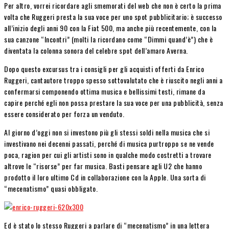
Per altro, vorrei ricordare agli smemorati del web che non è certo la prima
volta che Ruggeri presta la sua voce per uno spot pubblicitario; è successo
all’inizio degli anni 90 con la Fiat 500, ma anche più recentemente, con la
sua canzone “Incontri” (molti la ricordano come “Dimmi quand’è”) che è
diventata la colonna sonora del celebre spot dell’amaro Averna.
Dopo questo excursus tra i consigli per gli acquisti offerti da Enrico
Ruggeri, cantautore troppo spesso sottovalutato che è riuscito negli anni a
confermarsi componendo ottima musica e bellissimi testi, rimane da
capire perché egli non possa prestare la sua voce per una pubblicità, senza
essere considerato per forza un venduto.
Al giorno d’oggi non si investono più gli stessi soldi nella musica che si
investivano nei decenni passati, perché di musica purtroppo se ne vende
poca, ragion per cui gli artisti sono in qualche modo costretti a trovare
altrove le “risorse” per far musica. Basti pensare agli U2 che hanno
prodotto il loro ultimo Cd in collaborazione con la Apple. Una sorta di
“mecenatismo” quasi obbligato.
Ed è stato lo stesso Ruggeri a parlare di “mecenatismo” in una lettera