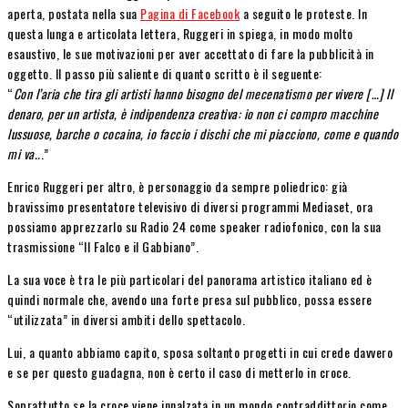
aperta, postata nella sua
Pagina di Facebook
a seguito le proteste. In
questa lunga e articolata lettera, Ruggeri in spiega, in modo molto
esaustivo, le sue motivazioni per aver accettato di fare la pubblicità in
oggetto. Il passo più saliente di quanto scritto è il seguente:
“
Con l’aria che tira gli artisti hanno bisogno del mecenatismo per vivere […] Il
denaro, per un artista, è indipendenza creativa: io non ci compro macchine
lussuose, barche o cocaina, io faccio i dischi che mi piacciono, come e quando
mi va..
.”
Enrico Ruggeri per altro, è personaggio da sempre poliedrico: già
bravissimo presentatore televisivo di diversi programmi Mediaset, ora
possiamo apprezzarlo su Radio 24 come speaker radiofonico, con la sua
trasmissione “Il Falco e il Gabbiano”.
La sua voce è tra le più particolari del panorama artistico italiano ed è
quindi normale che, avendo una forte presa sul pubblico, possa essere
“utilizzata” in diversi ambiti dello spettacolo.
Lui, a quanto abbiamo capito, sposa soltanto progetti in cui crede davvero
e se per questo guadagna, non è certo il caso di metterlo in croce.
Soprattutto se la croce viene innalzata in un mondo contraddittorio come