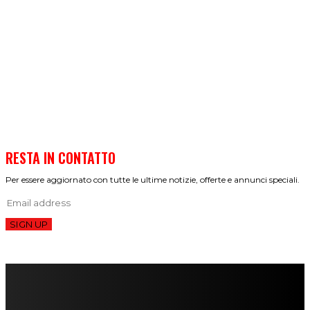
RESTA IN CONTATTO
Per essere aggiornato con tutte le ultime notizie, offerte e annunci speciali.
SIGN UP
FareMusic nato da una idea di Alberto Salerno
Direttore: Mela Giannini