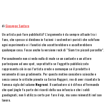
di
Giuseppe Santoro
Un artista può fare pubblicità? L’argomento è da sempre attuale tra i
fans, che spesso si dividono in fazioni: i sostenitori-puristi che schifano
ogni esperimento e i fanatici che accetterebbero e ascolterebbero
qualunque cosa. Fosse anche la versione rock di “Siam tre piccoli porcellin”.
Personalmente non ci vedo nulla di male se un cantante o un attore
partecipano ad uno spot, soprattutto se l’oggetto pubblicizzato
rappresenta ciò in cui l’artista crede o comunque se il prodotto è
veramente di suo gradimento. Per questo motivo considero sciocche e
senza senso le critiche piovute su Enrico Ruggeri, reo di aver ricantato la
famosa sigla del salame
Negroni
. Il cantautore si è difeso affermando
che quel jingle fa parte dei ricordi della sua infanzia e che i soldi
guadagnati, non li utilizza certo per fare il vip, ma sono reinvestiti nel suo
lavoro.