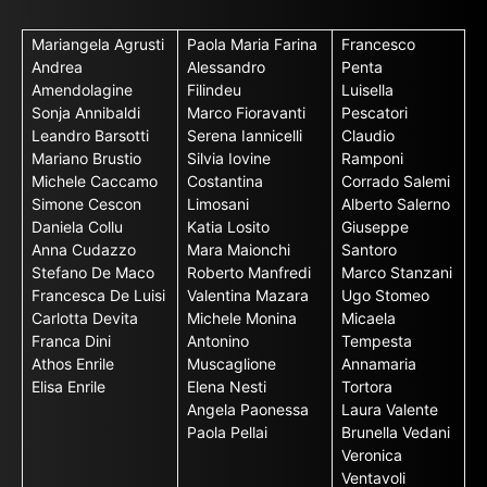
Mariangela Agrusti
Paola Maria Farina
Francesco
Andrea
Alessandro
Penta
Amendolagine
Filindeu
Luisella
Sonja Annibaldi
Marco Fioravanti
Pescatori
Leandro Barsotti
Serena Iannicelli
Claudio
Mariano Brustio
Silvia Iovine
Ramponi
Michele Caccamo
Costantina
Corrado Salemi
Simone Cescon
Limosani
Alberto Salerno
Daniela Collu
Katia Losito
Giuseppe
Anna Cudazzo
Mara Maionchi
Santoro
Stefano De Maco
Roberto Manfredi
Marco Stanzani
Francesca De Luisi
Valentina Mazara
Ugo Stomeo
Carlotta Devita
Michele Monina
Micaela
Franca Dini
Antonino
Tempesta
Athos Enrile
Muscaglione
Annamaria
Elisa Enrile
Elena Nesti
Tortora
Angela Paonessa
Laura Valente
Paola Pellai
Brunella Vedani
Veronica
Ventavoli