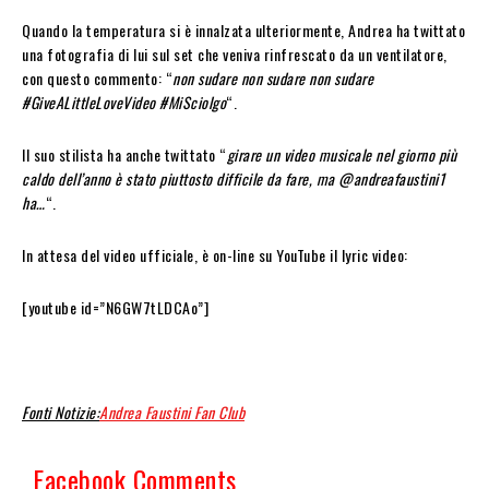
Quando la temperatura si è innalzata ulteriormente, Andrea ha twittato
una fotografia di lui sul set che veniva rinfrescato da un ventilatore,
con questo commento: “
non sudare non sudare non sudare
#GiveALittleLoveVideo #MiSciolgo
“.
Il suo stilista ha anche twittato “
girare un video musicale nel giorno più
caldo dell’anno è stato piuttosto difficile da fare, ma @andreafaustini1
ha…
“.
In attesa del video ufficiale, è on-line su YouTube il lyric video:
[youtube id=”N6GW7tLDCAo”]
Fonti Notizie:
Andrea Faustini Fan Club
Facebook Comments