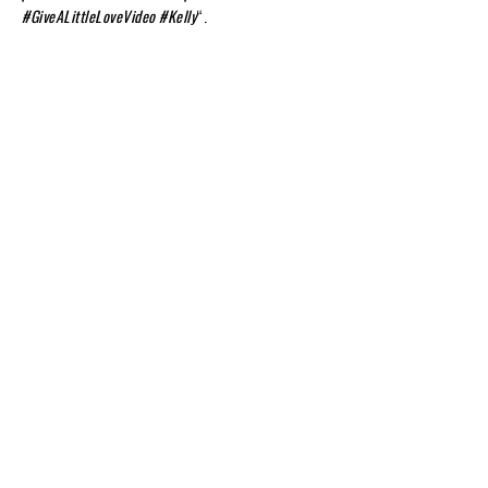
#GiveALittleLoveVideo #Kelly
“.