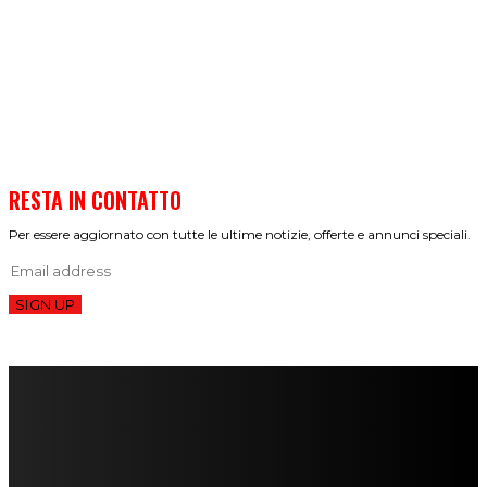
RESTA IN CONTATTO
Per essere aggiornato con tutte le ultime notizie, offerte e annunci speciali.
SIGN UP
FareMusic nato da una idea di Alberto Salerno
Direttore: Mela Giannini
Capo Redattore: Adrien Viglierchio