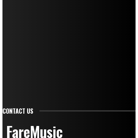
Ufficio Stampa: Jessica Cavestro
I nostri collaboratori
Mariangela Agrusti
Paola Maria Farina
Francesco Penta
Andrea Amendolagine
Alessandro Filindeu
Luisella Pescatori
Sonja Annibaldi
Marco Fioravanti
Claudio Ramponi
Leandro Barsotti
Serena Iannicelli
Corrado Salemi
Mariano Brustio
Silvia Iovine
Alberto Salerno
Michele Caccamo
Costantina Limosani
Giuseppe Santoro
Simone Cescon
Katia Losito
Marco Stanzani
Daniela Collu
Mara Maionchi
Ugo Stomeo
Anna Cudazzo
Roberto Manfredi
Micaela Tempesta
Stefano De Maco
Valentina Mazara
Annamaria Tortora
Francesca De Luisi
Michele Monina
Laura Valente
Carlotta Devita
Antonino Muscaglione
Brunella Vedani
Franca Dini
Elena Nesti
Veronica Ventavoli
Athos Enrile
Angela Paonessa
Karin Voch
Elisa Enrile
Paola Pellai
Alessandra Zacco
Luca Viviani
CONTACT US
FareMusic