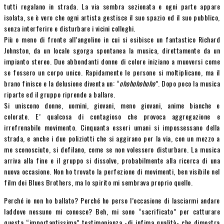
tutti regalano in strada. La via sembra sezionata e ogni parte appare
isolata, se è vero che ogni artista gestisce il suo spazio ed il suo pubblico,
senza interferire e disturbare i vicini colleghi.
Più o meno di fronte all’angolino in cui si esibisce un fantastico Richard
Johnston, da un locale sgorga spontanea la musica, direttamente da un
impianto stereo. Due abbondanti donne di colore iniziano a muoversi come
se fossero un corpo unico. Rapidamente le persone si moltiplicano, ma il
brano finisce e la delusione diventa un: “
ohohohohoho
”. Dopo poco la musica
riparte ed il gruppo riprende a ballare.
Si uniscono donne, uomini, giovani, meno giovani, anime bianche e
colorate. E’ qualcosa di contagioso che provoca aggregazione e
irrefrenabile movimento. Cinquanta esseri umani si impossessano della
strada, e anche i due poliziotti che si aggirano per la via, con un mezzo a
me sconosciuto, si defilano, come se non volessero disturbare. La musica
arriva alla fine e il gruppo si dissolve, probabilmente alla ricerca di una
nuova occasione. Non ho trovato la perfezione di movimenti, ben visibile nel
film dei Blues Brothers, ma lo spirito mi sembrava proprio quello.
Perché io non ho ballato? Perché ho perso l’occasione di lasciarmi andare
laddove nessuno mi conosce? Beh, mi sono “sacrificato” per catturare
questa “importantissima” testimonianza -di infima qualità- che dimostra