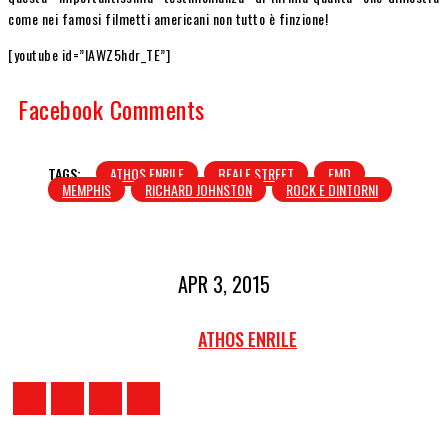
come nei famosi filmetti americani non tutto è finzione!
[youtube id=”lAWZ5hdr_TE”]
Facebook Comments
TAGS:
ATHOS ENRILE
BEALE STREET
FMD
MEMPHIS
RICHARD JOHNSTON
ROCK E DINTORNI
APR 3, 2015
ATHOS ENRILE