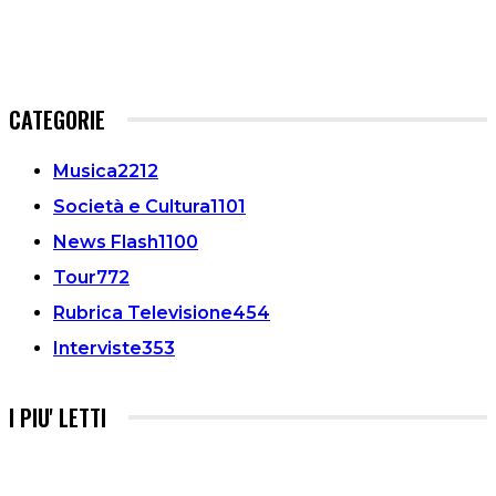
CATEGORIE
Musica
2212
Società e Cultura
1101
News Flash
1100
Tour
772
Rubrica Televisione
454
Interviste
353
I PIU' LETTI