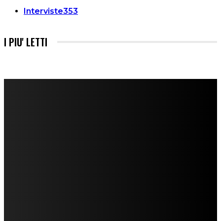
Interviste
353
I PIU' LETTI
FareMusic nato da una idea di Alberto Salerno
Direttore: Mela Giannini
Capo Redattore: Adrien Viglierchio
Ufficio Stampa: Jessica Cavestro
I nostri collaboratori
Mariangela Agrusti
Paola Maria Farina
Francesco Penta
Andrea Amendolagine
Alessandro Filindeu
Luisella Pescatori
Sonja Annibaldi
Marco Fioravanti
Claudio Ramponi
Leandro Barsotti
Serena Iannicelli
Corrado Salemi
Mariano Brustio
Silvia Iovine
Alberto Salerno
Michele Caccamo
Costantina Limosani
Giuseppe Santoro
Simone Cescon
Katia Losito
Marco Stanzani