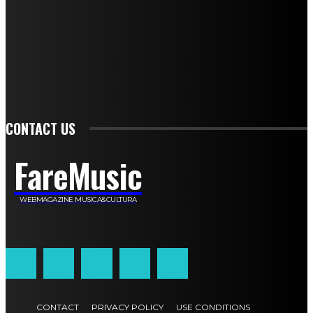
Daniela Collu
Mara Maionchi
Ugo Stomeo
Anna Cudazzo
Roberto Manfredi
Micaela Tempesta
Stefano De Maco
Valentina Mazara
Annamaria Tortora
Francesca De Luisi
Michele Monina
Laura Valente
Carlotta Devita
Antonino Muscaglione
Brunella Vedani
Franca Dini
Elena Nesti
Veronica Ventavoli
Athos Enrile
Angela Paonessa
Karin Voch
Elisa Enrile
Paola Pellai
Alessandra Zacco
Luca Viviani
CONTACT US
FareMusic
WEBMAGAZINE MUSICA&CULTURA
Customized by
JesSoftware di Jessica Cavestro
CONTACT
PRIVACY POLICY
USE CONDITIONS