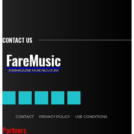
Francesca De Luisi
Michele Monina
Laura Valente
Carlotta Devita
Antonino Muscaglione
Brunella Vedani
Franca Dini
Elena Nesti
Veronica Ventavoli
Athos Enrile
Angela Paonessa
Karin Voch
Elisa Enrile
Paola Pellai
Alessandra Zacco
Luca Viviani
CONTACT US
FareMusic
WEBMAGAZINE MUSICA&CULTURA
Customized by
JesSoftware di Jessica Cavestro
CONTACT
PRIVACY POLICY
USE CONDITIONS
Partners