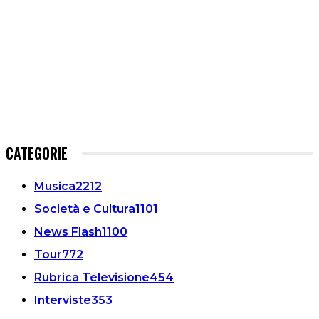
CATEGORIE
Musica
2212
Società e Cultura
1101
News Flash
1100
Tour
772
Rubrica Televisione
454
Interviste
353