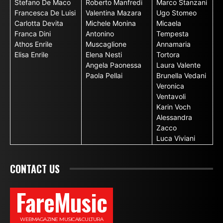
Stefano De Maco
Roberto Manfredi
Marco Stanzani
Francesca De Luisi
Valentina Mazara
Ugo Stomeo
Carlotta Devita
Michele Monina
Micaela
Franca Dini
Antonino
Tempesta
Athos Enrile
Muscaglione
Annamaria
Elisa Enrile
Elena Nesti
Tortora
Angela Paonessa
Laura Valente
Paola Pellai
Brunella Vedani
Veronica
Ventavoli
Karin Voch
Alessandra
Zacco
Luca Viviani
CONTACT US
FareMusic
WEBMAGAZINE MUSICA&CULTURA