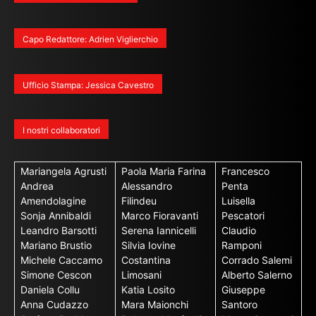
Capo Redattore: Adrien Viglierchio
Ufficio Stampa: Jessica Cavestro
I nostri collaboratori
Mariangela Agrusti
Paola Maria Farina
Francesco
Andrea
Alessandro
Penta
Amendolagine
Filindeu
Luisella
Sonja Annibaldi
Marco Fioravanti
Pescatori
Leandro Barsotti
Serena Iannicelli
Claudio
Mariano Brustio
Silvia Iovine
Ramponi
Michele Caccamo
Costantina
Corrado Salemi
Simone Cescon
Limosani
Alberto Salerno
Daniela Collu
Katia Losito
Giuseppe
Anna Cudazzo
Mara Maionchi
Santoro