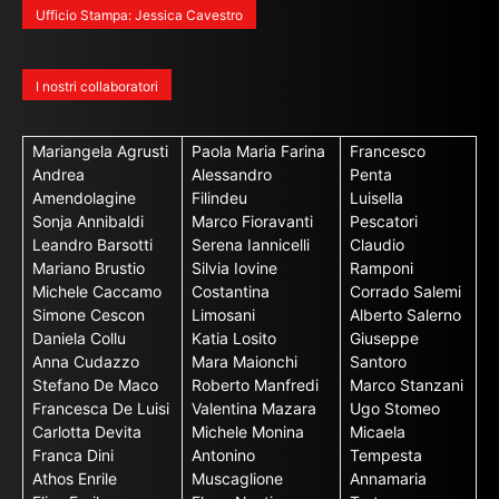
Ufficio Stampa: Jessica Cavestro
I nostri collaboratori
Mariangela Agrusti
Paola Maria Farina
Francesco
Andrea
Alessandro
Penta
Amendolagine
Filindeu
Luisella
Sonja Annibaldi
Marco Fioravanti
Pescatori
Leandro Barsotti
Serena Iannicelli
Claudio
Mariano Brustio
Silvia Iovine
Ramponi
Michele Caccamo
Costantina
Corrado Salemi
Simone Cescon
Limosani
Alberto Salerno
Daniela Collu
Katia Losito
Giuseppe
Anna Cudazzo
Mara Maionchi
Santoro
Stefano De Maco
Roberto Manfredi
Marco Stanzani
Francesca De Luisi
Valentina Mazara
Ugo Stomeo
Carlotta Devita
Michele Monina
Micaela
Franca Dini
Antonino
Tempesta
Athos Enrile
Muscaglione
Annamaria