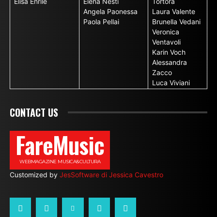
Elisa Enrile
Elena Nesti
Tortora
Angela Paonessa
Laura Valente
Paola Pellai
Brunella Vedani
Veronica
Ventavoli
Karin Voch
Alessandra
Zacco
Luca Viviani
CONTACT US
FareMusic
WEBMAGAZINE MUSICA&CULTURA
Customized by
JesSoftware di Jessica Cavestro