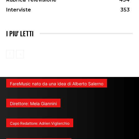
Interviste
353
I PIU' LETTI
FareMusic nato da una idea di Alberto Salerno
Direttore: Mela Giannini
Capo Redattore: Adrien Viglierchio