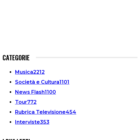
CATEGORIE
Musica
2212
Società e Cultura
1101
News Flash
1100
Tour
772
Rubrica Televisione
454
Interviste
353