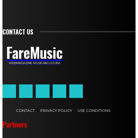
Carlotta Devita
Antonino Muscaglione
Brunella Vedani
Franca Dini
Elena Nesti
Veronica Ventavoli
Athos Enrile
Angela Paonessa
Karin Voch
Elisa Enrile
Paola Pellai
Alessandra Zacco
Luca Viviani
CONTACT US
FareMusic
WEBMAGAZINE MUSICA&CULTURA
Customized by
JesSoftware di Jessica Cavestro
CONTACT
PRIVACY POLICY
USE CONDITIONS
Partners