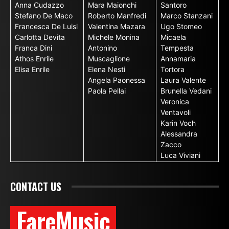
Anna Cudazzo
Mara Maionchi
Santoro
Stefano De Maco
Roberto Manfredi
Marco Stanzani
Francesca De Luisi
Valentina Mazara
Ugo Stomeo
Carlotta Devita
Michele Monina
Micaela
Franca Dini
Antonino
Tempesta
Athos Enrile
Muscaglione
Annamaria
Elisa Enrile
Elena Nesti
Tortora
Angela Paonessa
Laura Valente
Paola Pellai
Brunella Vedani
Veronica
Ventavoli
Karin Voch
Alessandra
Zacco
Luca Viviani
CONTACT US
FareMusic