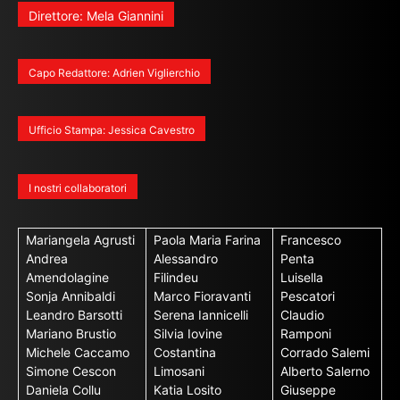
Direttore: Mela Giannini
Capo Redattore: Adrien Viglierchio
Ufficio Stampa: Jessica Cavestro
I nostri collaboratori
Mariangela Agrusti
Paola Maria Farina
Francesco
Andrea
Alessandro
Penta
Amendolagine
Filindeu
Luisella
Sonja Annibaldi
Marco Fioravanti
Pescatori
Leandro Barsotti
Serena Iannicelli
Claudio
Mariano Brustio
Silvia Iovine
Ramponi
Michele Caccamo
Costantina
Corrado Salemi
Simone Cescon
Limosani
Alberto Salerno
Daniela Collu
Katia Losito
Giuseppe