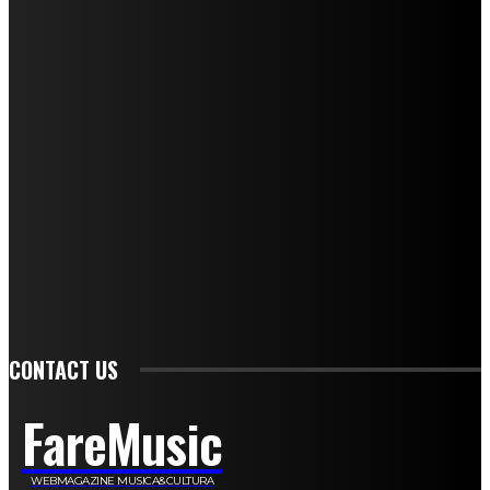
I nostri collaboratori
Mariangela Agrusti
Paola Maria Farina
Francesco Penta
Andrea Amendolagine
Alessandro Filindeu
Luisella Pescatori
Sonja Annibaldi
Marco Fioravanti
Claudio Ramponi
Leandro Barsotti
Serena Iannicelli
Corrado Salemi
Mariano Brustio
Silvia Iovine
Alberto Salerno
Michele Caccamo
Costantina Limosani
Giuseppe Santoro
Simone Cescon
Katia Losito
Marco Stanzani
Daniela Collu
Mara Maionchi
Ugo Stomeo
Anna Cudazzo
Roberto Manfredi
Micaela Tempesta
Stefano De Maco
Valentina Mazara
Annamaria Tortora
Francesca De Luisi
Michele Monina
Laura Valente
Carlotta Devita
Antonino Muscaglione
Brunella Vedani
Franca Dini
Elena Nesti
Veronica Ventavoli
Athos Enrile
Angela Paonessa
Karin Voch
Elisa Enrile
Paola Pellai
Alessandra Zacco
Luca Viviani
CONTACT US
FareMusic
WEBMAGAZINE MUSICA&CULTURA