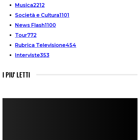
Musica
2212
Società e Cultura
1101
News Flash
1100
Tour
772
Rubrica Televisione
454
Interviste
353
I PIU' LETTI
FareMusic nato da una idea di Alberto Salerno
Direttore: Mela Giannini
Capo Redattore: Adrien Viglierchio
Ufficio Stampa: Jessica Cavestro