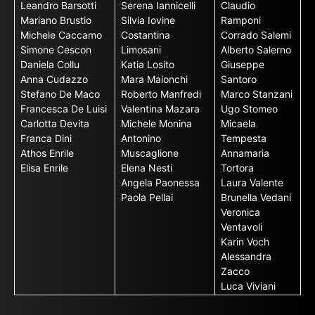
Leandro Barsotti
Serena Iannicelli
Claudio
Mariano Brustio
Silvia Iovine
Ramponi
Michele Caccamo
Costantina
Corrado Salemi
Simone Cescon
Limosani
Alberto Salerno
Daniela Collu
Katia Losito
Giuseppe
Anna Cudazzo
Mara Maionchi
Santoro
Stefano De Maco
Roberto Manfredi
Marco Stanzani
Francesca De Luisi
Valentina Mazara
Ugo Stomeo
Carlotta Devita
Michele Monina
Micaela
Franca Dini
Antonino
Tempesta
Athos Enrile
Muscaglione
Annamaria
Elisa Enrile
Elena Nesti
Tortora
Angela Paonessa
Laura Valente
Paola Pellai
Brunella Vedani
Veronica
Ventavoli
Karin Voch
Alessandra
Zacco
Luca Viviani