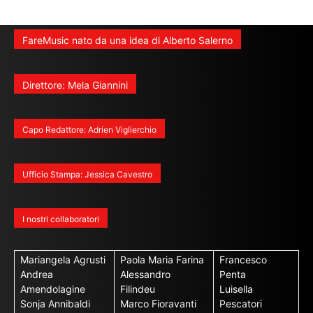
FareMusic nato da una idea di Alberto Salerno
Direttore: Mela Giannini
Capo Redattore: Adrien Viglierchio
Ufficio Stampa: Jessica Cavestro
I nostri collaboratori
Mariangela Agrusti
Paola Maria Farina
Francesco
Andrea
Alessandro
Penta
Amendolagine
Filindeu
Luisella
Sonja Annibaldi
Marco Fioravanti
Pescatori