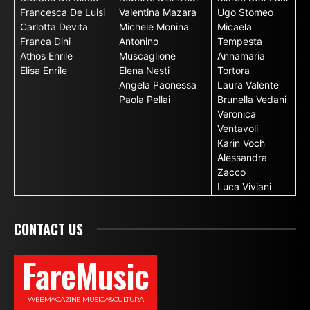
Francesca De Luisi
Valentina Mazara
Ugo Stomeo
Carlotta Devita
Michele Monina
Micaela
Franca Dini
Antonino
Tempesta
Athos Enrile
Muscaglione
Annamaria
Elisa Enrile
Elena Nesti
Tortora
Angela Paonessa
Laura Valente
Paola Pellai
Brunella Vedani
Veronica
Ventavoli
Karin Voch
Alessandra
Zacco
Luca Viviani
CONTACT US
FareMusic
WEBMAGAZINE MUSICA&CULTURA