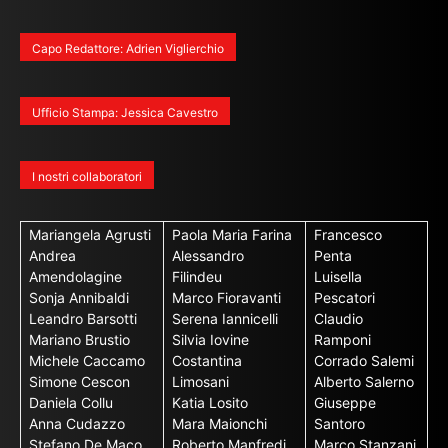
Capo Redattore: Adrien Viglierchio
Ufficio Stampa: Jessica Cavestro
I nostri collaboratori
Mariangela Agrusti
Paola Maria Farina
Francesco
Andrea
Alessandro
Penta
Amendolagine
Filindeu
Luisella
Sonja Annibaldi
Marco Fioravanti
Pescatori
Leandro Barsotti
Serena Iannicelli
Claudio
Mariano Brustio
Silvia Iovine
Ramponi
Michele Caccamo
Costantina
Corrado Salemi
Simone Cescon
Limosani
Alberto Salerno
Daniela Collu
Katia Losito
Giuseppe
Anna Cudazzo
Mara Maionchi
Santoro
Stefano De Maco
Roberto Manfredi
Marco Stanzani