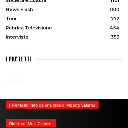
Società e Cultura
1101
News Flash
1100
Tour
772
Rubrica Televisione
454
Interviste
353
I PIU' LETTI
FareMusic nato da una idea di Alberto Salerno
Direttore: Mela Giannini