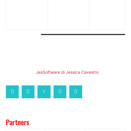
Ventavoli
Karin Voch
Alessandra
Zacco
Luca Viviani
CONTACT US
FareMusic
WEBMAGAZINE MUSICA&CULTURA
Customized by
JesSoftware di Jessica Cavestro
CONTACT
PRIVACY POLICY
USE CONDITIONS
Partners