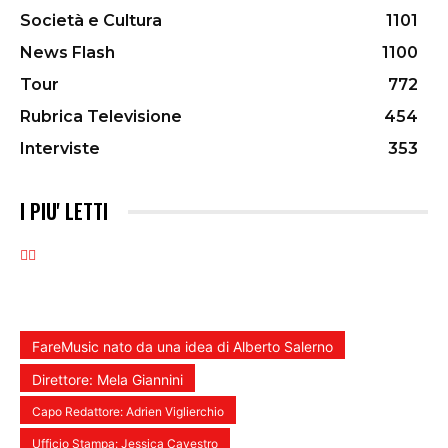
Società e Cultura
1101
News Flash
1100
Tour
772
Rubrica Televisione
454
Interviste
353
I PIU' LETTI
FareMusic nato da una idea di Alberto Salerno
Direttore: Mela Giannini
Capo Redattore: Adrien Viglierchio
Ufficio Stampa: Jessica Cavestro