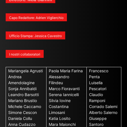
Capo Redattore: Adrien Viglierchio
Ufficio Stampa: Jessica Cavestro
I nostri collaboratori
Mariangela Agrusti
Paola Maria Farina
Francesco
Andrea
Alessandro
Penta
Amendolagine
Filindeu
Luisella
Sonja Annibaldi
Marco Fioravanti
Pescatori
Leandro Barsotti
Serena Iannicelli
Claudio
Mariano Brustio
Silvia Iovine
Ramponi
Michele Caccamo
Costantina
Corrado Salemi
Simone Cescon
Limosani
Alberto Salerno
Daniela Collu
Katia Losito
Giuseppe
Anna Cudazzo
Mara Maionchi
Santoro