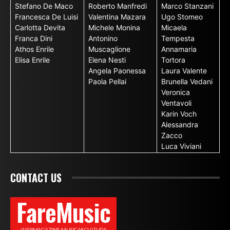
Stefano De Maco
Roberto Manfredi
Marco Stanzani
Francesca De Luisi
Valentina Mazara
Ugo Stomeo
Carlotta Devita
Michele Monina
Micaela
Franca Dini
Antonino
Tempesta
Athos Enrile
Muscaglione
Annamaria
Elisa Enrile
Elena Nesti
Tortora
Angela Paonessa
Laura Valente
Paola Pellai
Brunella Vedani
Veronica
Ventavoli
Karin Voch
Alessandra
Zacco
Luca Viviani
CONTACT US
FareMusic
WEBMAGAZINE MUSICA&CULTURA