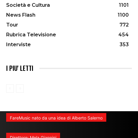
Società e Cultura
1101
News Flash
1100
Tour
772
Rubrica Televisione
454
Interviste
353
I PIU' LETTI
FareMusic nato da una idea di Alberto Salerno
Direttore: Mela Giannini