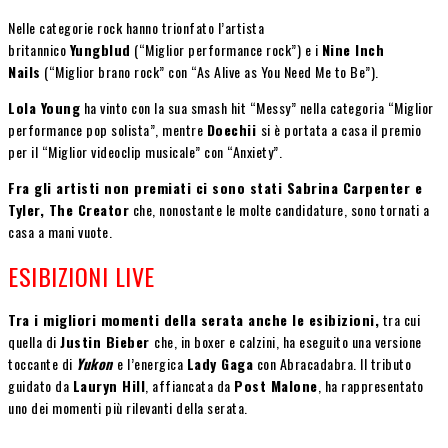
Nelle categorie rock hanno trionfato l’artista
britannico
Yungblud
(“Miglior performance rock”) e i
Nine Inch
Nails
(“Miglior brano rock” con “As Alive as You Need Me to Be”).
Lola Young
ha vinto con la sua smash hit “Messy” nella categoria “Miglior
performance pop solista”, mentre
Doechii
si è portata a casa il premio
per il “Miglior videoclip musicale” con “Anxiety”.
Fra gli artisti non premiati ci sono stati Sabrina Carpenter e
Tyler, The Creator
che, nonostante le molte candidature, sono tornati a
casa a mani vuote.
ESIBIZIONI LIVE
Tra i migliori momenti della serata anche le esibizioni,
tra cui
quella di
Justin Bieber
che, in boxer e calzini, ha eseguito una versione
toccante di
Yukon
e l’energica
Lady Gaga
con Abracadabra. Il tributo
guidato da
Lauryn Hill
, affiancata da
Post Malone
, ha rappresentato
uno dei momenti più rilevanti della serata.