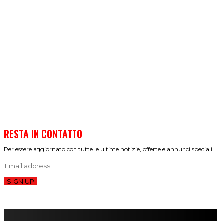
RESTA IN CONTATTO
Per essere aggiornato con tutte le ultime notizie, offerte e annunci speciali.
SIGN UP
FareMusic nato da una idea di Alberto Salerno