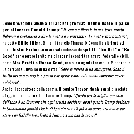
Come prevedibile, anche
altri artisti premiati hanno usato il palco
per attaccare Donald Trump
: “
Nessuno è illegale in una terra rubata.
Dobbiamo continuare a dire la nostra e a protestare. Le nostre voci contano
“,
ha detto
Billie Eilish
. Billie, il fratello Finneas O’Connell e altri artisti
come
Justin Bieber
sono arrivati indossando spillette “
Ice Out” e “Be
Good
” per onorare le vittime di recenti scontri tra agenti federali e civili,
come
Alex Pretti e Renée Good
, uccisi da agenti federali a Minneapolis.
La cantante Olivia Dean ha detto “
Sono la nipote di un immigrato. Sono il
frutto del suo coraggio e penso che gente come mio nonno dovrebbe essere
celebrata
“.
Anche il conduttore della serata, il comico
Trevor Noah
non si è lasciato
sfuggire l’occasione di attaccare Trump: “
Quello per la miglior canzone
dell’anno è un Grammy che ogni artista desidera: quasi quanto Trump desidera
la Groenlandia perché l’isola di Epstein non c’è più e ne serve una nuova per
stare con Bill Clinton…Tanto è l’ultimo anno che lo faccio
“.