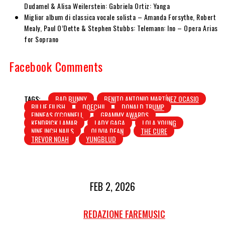
Dudamel & Alisa Weilerstein: Gabriela Ortiz: Yanga
Miglior album di classica vocale solista – Amanda Forsythe, Robert
Mealy, Paul O’Dette & Stephen Stubbs: Telemann: Ino – Opera Arias
for Soprano
Facebook Comments
TAGS:
BAD BUNNY
BENITO ANTONIO MARTÍNEZ OCASIO
BILLIE EILISH
DOECHII
DONALD TRUMP
FINNEAS O'CONNELL
GRAMMY AWARDS
KENDRICK LAMAR
LADY GAGA
LOLA YOUNG
NINE INCH NAILS
OLIVIA DEAN
THE CURE
TREVOR NOAH
YUNGBLUD
FEB 2, 2026
REDAZIONE FAREMUSIC