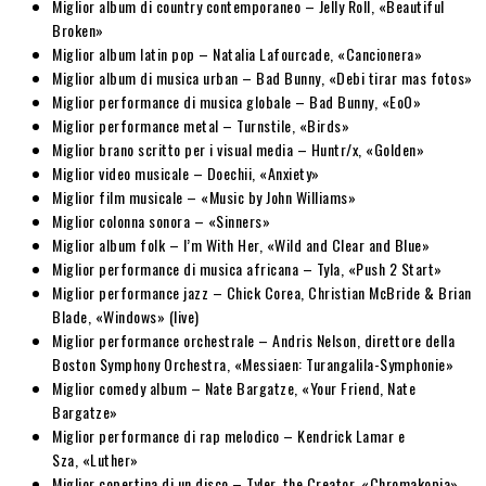
Miglior album di country contemporaneo – Jelly Roll, «Beautiful
Broken»
Miglior album latin pop – Natalia Lafourcade, «Cancionera»
Miglior album di musica urban – Bad Bunny, «Debi tirar mas fotos»
Miglior performance di musica globale – Bad Bunny, «EoO»
Miglior performance metal – Turnstile, «Birds»
Miglior brano scritto per i visual media – Huntr/x, «Golden»
Miglior video musicale – Doechii, «Anxiety»
Miglior film musicale – «Music by John Williams»
Miglior colonna sonora – «Sinners»
Miglior album folk – I’m With Her, «Wild and Clear and Blue»
Miglior performance di musica africana – Tyla, «Push 2 Start»
Miglior performance jazz – Chick Corea, Christian McBride & Brian
Blade, «Windows» (live)
Miglior performance orchestrale – Andris Nelson, direttore della
Boston Symphony Orchestra, «Messiaen: Turangalila-Symphonie»
Miglior comedy album – Nate Bargatze, «Your Friend, Nate
Bargatze»
Miglior performance di rap melodico – Kendrick Lamar e
Sza, «Luther»
Miglior copertina di un disco – Tyler, the Creator, «Chromakopia»