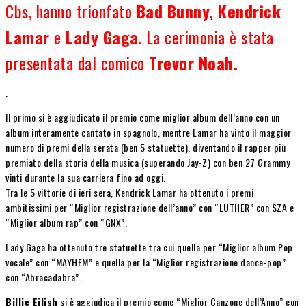
Cbs, hanno trionfato
Bad Bunny,
Kendrick
Lamar
e
Lady Gaga
. La cerimonia è stata
presentata dal comico
Trevor Noah.
.
Il primo si è aggiudicato il premio come miglior album dell’anno con un
album interamente cantato in spagnolo, mentre Lamar ha vinto il maggior
numero di premi della serata (ben 5 statuette), diventando il rapper più
premiato della storia della musica (superando Jay-Z) con ben 27 Grammy
vinti durante la sua carriera fino ad oggi.
Tra le 5 vittorie di ieri sera, Kendrick Lamar ha ottenuto i premi
ambitissimi per “Miglior registrazione dell’anno” con “LUTHER” con SZA e
“Miglior album rap” con “GNX”.
Lady Gaga ha ottenuto tre statuette tra cui quella per “Miglior album Pop
vocale” con “MAYHEM” e quella per la “Miglior registrazione dance-pop”
con “Abracadabra”.
Billie Eilish
si è aggiudica il premio come “Miglior Canzone dell’Anno” con