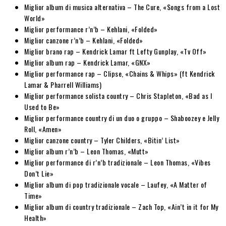
Miglior album di musica alternativa – The Cure, «Songs from a Lost
World»
Miglior performance r’n’b – Kehlani, «Folded»
Miglior canzone r’n’b – Kehlani, «Folded»
Miglior brano rap – Kendrick Lamar ft Lefty Gunplay, «Tv Off»
Miglior album rap – Kendrick Lamar, «GNX»
Miglior performance rap – Clipse, «Chains & Whips» (ft Kendrick
Lamar & Pharrell Williams)
Miglior performance solista country – Chris Stapleton, «Bad as I
Used to Be»
Miglior performance country di un duo o gruppo – Shaboozey e Jelly
Roll, «Amen»
Miglior canzone country – Tyler Childers, «Bitin’ List»
Miglior album r’n’b – Leon Thomas, «Mutt»
Miglior performance di r’n’b tradizionale – Leon Thomas, «Vibes
Don’t Lie»
Miglior album di pop tradizionale vocale – Laufey, «A Matter of
Time»
Miglior album di country tradizionale – Zach Top, «Ain’t in it for My
Health»