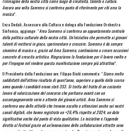
l’immagine della nostra città come luogo di creatività, talento e cultura.
Ancora una volta Sanremo si conferma punto di riferimento per chi ama la
musica
”.
Enza Dedali, Assessore alla Cultura e delega alla Fondazione Orchestra
Sinfonica, aggiunge: “
Area Sanremo si conferma un appuntamento centrale
della politica culturale della nostra città. Un’iniziativa che permette ai giovani
talenti di mettersi in gioco, sperimentare e crescere. Sanremo è da sempre
sinonimo di musica e, grazie ad Area Sanremo, continuiamo a creare occasioni
concrete di crescita artistica. Ringraziamo la Fondazione per il lavoro svolto e
per l’impegno nel rendere questa manifestazione sempre più attrattiva
”.
Il Presidente della Fondazione avv. Filippo Biolé commenta: “
Siamo molto
soddisfatti dell’ottimo risultato di quest’anno, superiore a quello dello scorso
anno quando i candidati erano stati 353. Si tratta del frutto di un costante
lavoro di valorizzazione del concorso che portiamo avanti con un
accompagnamento serio e attento dei giovani artisti. Area Sanremo si
conferma una delle attività che trovano ascolto e attenzioni anche sui nostri
canali digitali, che hanno registrato un +26,4% rispetto al 2024, un dato
significativo anche dal punto di vista qualitativo. Le iniziative e l’approdo
diretto al Festival grazie ad un’innovazione delle collaborazioni attratte sono