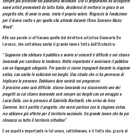
sempre più attrattive nel panorama nazionale. Ora ci prepariamo ad accogliere
nuovi artisti provenienti da tutta Italia, desiderosi di mettersi in gioco in un
progetto che, di anno in anno, rivela il proprio valore. Ringrazio la Fondazione
per il lavoro svolto e per quello che attende durante l’Area Sanremo Music
Week
”.
Alle sue parole si affiacano quelle del direttore artistico Giancarlo De
Lorenzo, che sottolinea anche il grande lavoro fatto dall’Orchestra:
“
Sappiamo che abituare il pubblico a venire ai concerti è difficile e noi stiamo
lavorando per cambiare la tendenza. Molto importante è avvicinare il pubblico
con un linguaggio adeguato. Per questo ci siamo impegnati durante la stagione
estiva, con anche le esibizioni nei borghi. Una strada che ci ha permesso di
triplicare le presenze. Dobbiamo dare varietà nei programmi.
Il prossimo anno sarà difficile, stiamo lavorando ma sicuramente uno dei
progetti su cui stiamo lavorando sarà sempre sui borghi con un omaggio a
Lucio Dalla, con la presenza di Gabriella Martinelli, che arriva da Area
Sanremo. Ieri è partito il progetto, che vorrei partisse con la stagione estiva,
ma abbiamo già offerte per il territorio nazionale. Un grande lavoro che ha poi
rilevanza su tutto il territorio cittadino”.
E un aspetto importante in tal senso, sottolineano, è il fatto che, grazie al