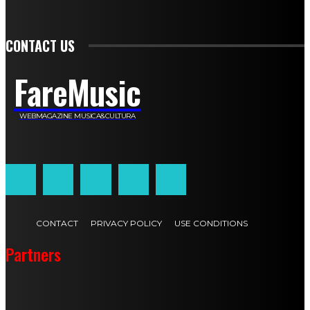
Athos Enrile
Angela Paonessa
Karin Voch
Elisa Enrile
Paola Pellai
Alessandra Zacco
Luca Viviani
CONTACT US
FareMusic
WEBMAGAZINE MUSICA&CULTURA
Customized by
JesSoftware di Jessica Cavestro
CONTACT
PRIVACY POLICY
USE CONDITIONS
Partners