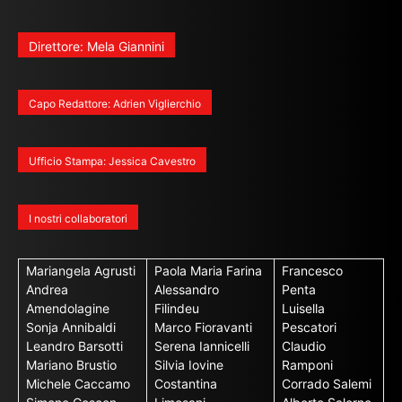
Direttore: Mela Giannini
Capo Redattore: Adrien Viglierchio
Ufficio Stampa: Jessica Cavestro
I nostri collaboratori
Mariangela Agrusti
Paola Maria Farina
Francesco
Andrea
Alessandro
Penta
Amendolagine
Filindeu
Luisella
Sonja Annibaldi
Marco Fioravanti
Pescatori
Leandro Barsotti
Serena Iannicelli
Claudio
Mariano Brustio
Silvia Iovine
Ramponi
Michele Caccamo
Costantina
Corrado Salemi