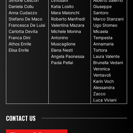
Simone Cescon
Limosani
Alberto Salerno
Daniela Collu
Katia Losito
Giuseppe
Anna Cudazzo
Mara Maionchi
Santoro
Stefano De Maco
Roberto Manfredi
Marco Stanzani
Francesca De Luisi
Valentina Mazara
Ugo Stomeo
Carlotta Devita
Michele Monina
Micaela
Franca Dini
Antonino
Tempesta
Athos Enrile
Muscaglione
Annamaria
Elisa Enrile
Elena Nesti
Tortora
Angela Paonessa
Laura Valente
Paola Pellai
Brunella Vedani
Veronica
Ventavoli
Karin Voch
Alessandra
Zacco
Luca Viviani
CONTACT US