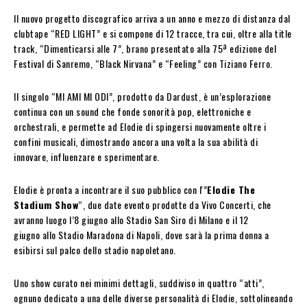
Il nuovo progetto discografico arriva a un anno e mezzo di distanza dal
clubtape “RED LIGHT” e si compone di 12 tracce, tra cui, oltre alla title
track, “Dimenticarsi alle 7”, brano presentato alla 75ª edizione del
Festival di Sanremo, “Black Nirvana” e “Feeling” con Tiziano Ferro.
Il singolo “MI AMI MI ODI”, prodotto da Dardust, è un’esplorazione
continua con un sound che fonde sonorità pop, elettroniche e
orchestrali, e permette ad Elodie di spingersi nuovamente oltre i
confini musicali, dimostrando ancora una volta la sua abilità di
innovare, influenzare e sperimentare.
Elodie è pronta a incontrare il suo pubblico con l'”
Elodie The
Stadium Show
“, due date evento prodotte da Vivo Concerti, che
avranno luogo l’8 giugno allo Stadio San Siro di Milano e il 12
giugno allo Stadio Maradona di Napoli, dove sarà la prima donna a
esibirsi sul palco dello stadio napoletano.
Uno show curato nei minimi dettagli, suddiviso in quattro “atti”,
ognuno dedicato a una delle diverse personalità di Elodie, sottolineando