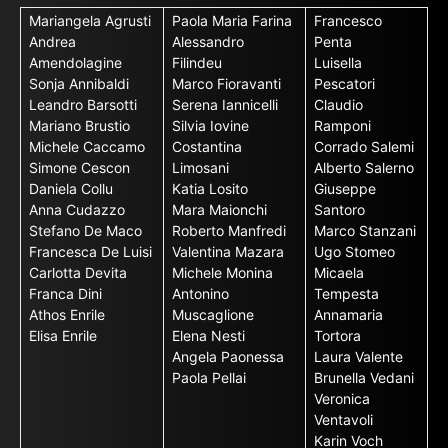
Mariangela Agrusti
Paola Maria Farina
Francesco
Andrea
Alessandro
Penta
Amendolagine
Filindeu
Luisella
Sonja Annibaldi
Marco Fioravanti
Pescatori
Leandro Barsotti
Serena Iannicelli
Claudio
Mariano Brustio
Silvia Iovine
Ramponi
Michele Caccamo
Costantina
Corrado Salemi
Simone Cescon
Limosani
Alberto Salerno
Daniela Collu
Katia Losito
Giuseppe
Anna Cudazzo
Mara Maionchi
Santoro
Stefano De Maco
Roberto Manfredi
Marco Stanzani
Francesca De Luisi
Valentina Mazara
Ugo Stomeo
Carlotta Devita
Michele Monina
Micaela
Franca Dini
Antonino
Tempesta
Athos Enrile
Muscaglione
Annamaria
Elisa Enrile
Elena Nesti
Tortora
Angela Paonessa
Laura Valente
Paola Pellai
Brunella Vedani
Veronica
Ventavoli
Karin Voch