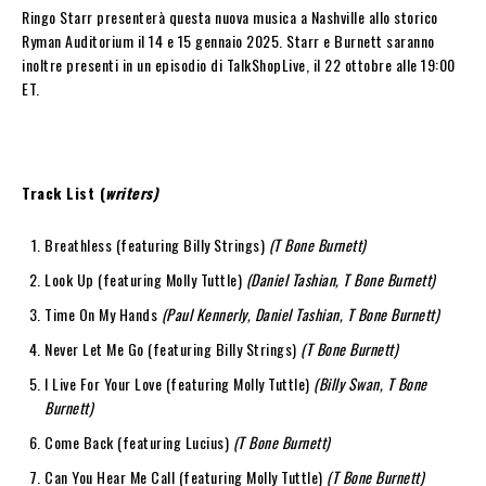
Ringo Starr presenterà questa nuova musica a Nashville allo storico
Ryman Auditorium il 14 e 15 gennaio 2025. Starr e Burnett saranno
inoltre presenti in un episodio di TalkShopLive, il 22 ottobre alle 19:00
ET.
Track List (
writers)
Breathless (featuring Billy Strings)
(T Bone Burnett)
Look Up (featuring Molly Tuttle)
(Daniel Tashian, T Bone Burnett)
Time On My Hands
(Paul Kennerly, Daniel Tashian, T Bone Burnett)
Never Let Me Go (featuring Billy Strings)
(T Bone Burnett)
I Live For Your Love (featuring Molly Tuttle)
(Billy Swan, T Bone
Burnett)
Come Back (featuring Lucius)
(T Bone Burnett)
Can You Hear Me Call (featuring Molly Tuttle)
(T Bone Burnett)