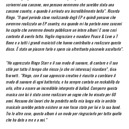
scrivermi una canzone, non pensavo nemmeno che sarebbe stata una
canzone country, e quando è arrivata era incredibilmente bella”. Ricorda
Ringo. “Il quel periodo stavo realizzando degli EP e quindi pensavo che
avremmo realizzato un EP country, ma quando mi ha portato nove canzoni
ho capito che avremmo dovuto pubblicare un intero album! E sono così
contento di averlo fatto. Voglio ringraziare e mandare Peace & Love a T
Bone e a tutti i grandi musicisti che hanno contribuito a realizzare questo
disco. È stato un piacere farlo e spero sia altrettanto piacevole ascoltarlo”.
“Ho apprezzato Ringo Starr e il suo modo di suonare, di cantare e il suo
stile per tutto il tempo che riesco (o che mi interessa) ricordare”
, dice
Burnett.
“Ringo, con il suo approccio creativo è riuscito a cambiare il
modo di suonare di ogni batterista, e ha sempre cantato un rockabilly da
urlo, oltre a essere un incredibile interprete di ballad. Comporre questa
musica con lui è stato come realizzare un sogno che ho vissuto per 60
anni. Nessuno dei lavori che ho prodotto nella mia lunga vita in ambito
musicale sarebbe potuto esistere se non fosse stato per lui e la sua band.
Tra le altre cose, questo album è un modo per ringraziarlo per tutto quello
che ha dato a me e a noi.”