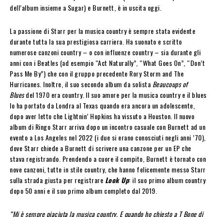
dell’album insieme a Sugar) e Burnett, è in uscita oggi.
La passione di Starr per la musica country è sempre stata evidente
durante tutta la sua prestigiosa carriera. Ha suonato e scritto
numerose canzoni country – o con influenze country – sia durante gli
anni con i Beatles (ad esempio “Act Naturally”, “What Goes On”, “Don’t
Pass Me By”) che con il gruppo precedente Rory Storm and The
Hurricanes. Inoltre, il suo secondo album da solista
Beaucoups of
Blues
del 1970 era country. Il suo amore per la musica country e il blues
lo ha portato da Londra al Texas quando era ancora un adolescente,
dopo aver letto che Lightnin’ Hopkins ha vissuto a Houston. Il nuovo
album di Ringo Starr arriva dopo un incontro casuale con Burnett ad un
evento a Los Angeles nel 2022 (i due si erano conosciuti negli anni ’70),
dove Starr chiede a Burnett di scrivere una canzone per un EP che
stava registrando. Prendendo a cuore il compito, Burnett è tornato con
nove canzoni, tutte in stile country, che hanno felicemente messo Starr
sulla strada giusta per registrare
Look Up
: il suo primo album country
dopo 50 anni e il suo primo album completo dal 2019.
“Mi è sempre piaciuta la musica country. E quando ho chiesto a T Bone di