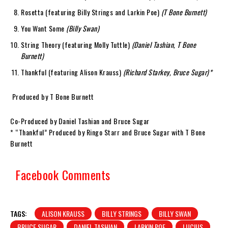
Rosetta (featuring Billy Strings and Larkin Poe)
(T Bone Burnett)
You Want Some
(Billy Swan)
String Theory (featuring Molly Tuttle)
(Daniel Tashian, T Bone
Burnett)
Thankful (featuring Alison Krauss)
(Richard Starkey, Bruce Sugar)*
Produced by T Bone Burnett
Co-Produced by Daniel Tashian and Bruce Sugar
* “Thankful” Produced by Ringo Starr and Bruce Sugar with T Bone
Burnett
Facebook Comments
TAGS:
ALISON KRAUSS
BILLY STRINGS
BILLY SWAN
BRUCE SUGAR
DANIEL TASHIAN
LARKIN POE
LUCIUS