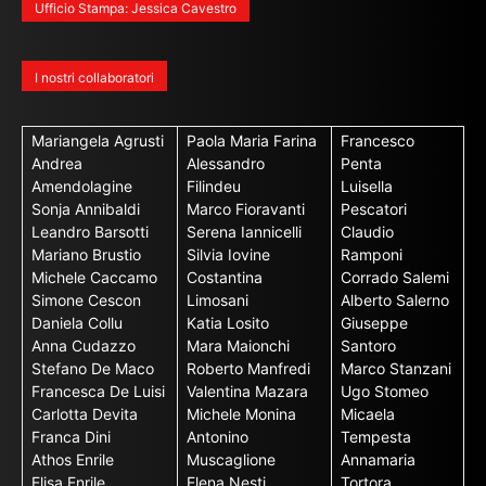
Ufficio Stampa: Jessica Cavestro
I nostri collaboratori
Mariangela Agrusti
Paola Maria Farina
Francesco
Andrea
Alessandro
Penta
Amendolagine
Filindeu
Luisella
Sonja Annibaldi
Marco Fioravanti
Pescatori
Leandro Barsotti
Serena Iannicelli
Claudio
Mariano Brustio
Silvia Iovine
Ramponi
Michele Caccamo
Costantina
Corrado Salemi
Simone Cescon
Limosani
Alberto Salerno
Daniela Collu
Katia Losito
Giuseppe
Anna Cudazzo
Mara Maionchi
Santoro
Stefano De Maco
Roberto Manfredi
Marco Stanzani
Francesca De Luisi
Valentina Mazara
Ugo Stomeo
Carlotta Devita
Michele Monina
Micaela
Franca Dini
Antonino
Tempesta
Athos Enrile
Muscaglione
Annamaria
Elisa Enrile
Elena Nesti
Tortora