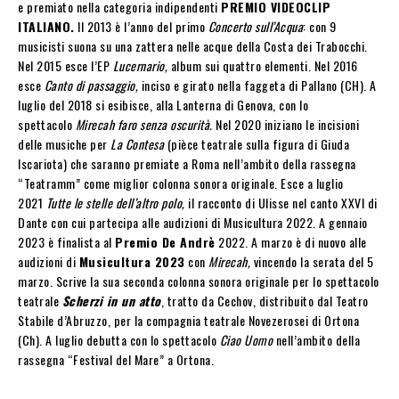
e premiato nella categoria indipendenti
PREMIO VIDEOCLIP
ITALIANO.
Il 2013 è l’anno del primo
Concerto sull’Acqua
: con 9
musicisti suona su una zattera nelle acque della Costa dei Trabocchi.
Nel 2015 esce l’EP
Lucernario,
album sui quattro elementi. Nel 2016
esce
Canto di passaggio,
inciso e girato nella faggeta di Pallano (CH). A
luglio del 2018 si esibisce, alla Lanterna di Genova, con lo
spettacolo
Mirecah faro senza oscurità.
Nel 2020 iniziano le incisioni
delle musiche per
La Contesa
(pièce teatrale sulla figura di Giuda
Iscariota) che saranno premiate a Roma nell’ambito della rassegna
“Teatramm” come miglior colonna sonora originale. Esce a luglio
2021
Tutte le stelle dell’altro polo,
il racconto di Ulisse nel canto XXVI di
Dante con cui partecipa alle audizioni di Musicultura 2022. A gennaio
2023 è finalista al
Premio De Andrè
2022. A marzo è di nuovo alle
audizioni di
Musicultura 2023
con
Mirecah,
vincendo la serata del 5
marzo. Scrive la sua seconda colonna sonora originale per lo spettacolo
teatrale
Scherzi in un atto
, tratto da Cechov, distribuito dal Teatro
Stabile d’Abruzzo, per la compagnia teatrale Novezerosei di Ortona
(Ch). A luglio debutta con lo spettacolo
Ciao Uomo
nell’ambito della
rassegna “Festival del Mare” a Ortona.