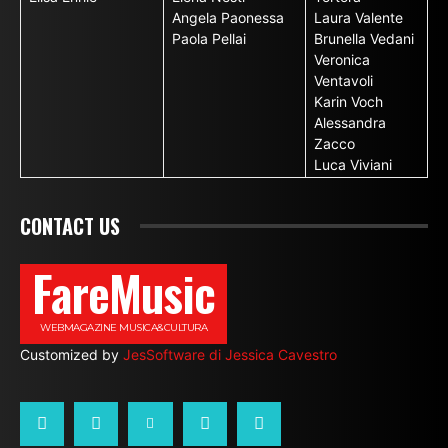
Angela Paonessa
Laura Valente
Paola Pellai
Brunella Vedani
Veronica
Ventavoli
Karin Voch
Alessandra
Zacco
Luca Viviani
CONTACT US
FareMusic
WEBMAGAZINE MUSICA&CULTURA
Customized by
JesSoftware di Jessica Cavestro