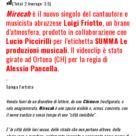
[Total:
2
Average:
3.5
]
Mirecah
è il nuovo singolo del cantautore e
musicista abruzzese
Luigi Friotto
, un brano
d’atmosfera, prodotto in collaborazione con
Lucio Piccirilli
per l’etichetta
SUMMA Le
produzioni musicali
. Il videoclip è stato
girato ad Ortona (CH) per la regia di
Alessio Pancella
.
.
Spiega l’artista:
Venuta fuori da un disordine di lettere, da una
Chimera
trasfigurata, o
solo anagrammata,
Mirecah
è uno spazio visibile e, ormai, concreto, con
il nome esotico e senza tempo di una “città invisibile”.
E’ la città delle luci vacue, delle strade che non portano altrove, della
gloria vana e mondana, avidamente inseguita e consumata come merce di