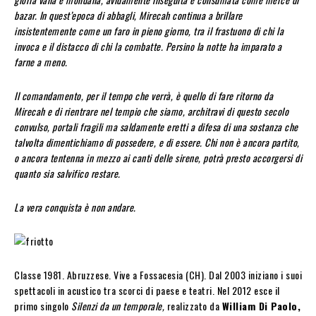
bazar. In quest’epoca di abbagli, Mirecah continua a brillare
insistentemente come un faro in pieno giorno, tra il frastuono di chi la
invoca e il distacco di chi la combatte. Persino la notte ha imparato a
farne a meno.
Il comandamento, per il tempo che verrà, è quello di fare ritorno da
Mirecah e di rientrare nel tempio che siamo, architravi di questo secolo
convulso, portali fragili ma saldamente eretti a difesa di una sostanza che
talvolta dimentichiamo di possedere, e di essere. Chi non è ancora partito,
o ancora tentenna in mezzo ai canti delle sirene, potrà presto accorgersi di
quanto sia salvifico restare.
La vera conquista è non andare.
Classe 1981. Abruzzese. Vive a Fossacesia (CH). Dal 2003 iniziano i suoi
spettacoli in acustico tra scorci di paese e teatri. Nel 2012 esce il
primo singolo
Silenzi da un temporale,
realizzato da
William Di Paolo,