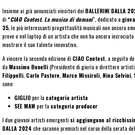
Insieme ai già annunciati vincitori dei
BALLERINI DALLA 20
di
“
CIAO Contest. La musica di domani
“, dedicato a
giova
35
, le più interessanti progettualità musicali non ancora em
prove o nel laptop di un artista che non ha ancora incrociato 
mostrare il suo talento innovativo.
A vincere la seconda edizione di
CIAO Contest
, a seguito de
da
Massimo Bonelli
(Presidente di giuria e direttore artist
Filippelli
,
Carlo Pastore
,
Marco Missiroli
,
Nina Selvini
,
sono:
GIGLIO
per la
categoria artista
SEE MAW
per la
categoria producer
I due giovani artisti emergenti
si aggiungono al ricchissi
DALLA 2024
che saranno premiati nel corso della serata del