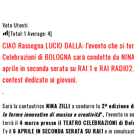
Voto Utenti
[Total:
1
Average:
4
]
CIAO Rassegna LUCIO DALLA: l’evento che si ter
Celebrazioni di BOLOGNA sarà condotto da NINA
aprile in seconda serata su RAI 1 e RAI RADIO2
contest dedicato ai giovani.
.
Sarà la cantautrice
NINA ZILLI
a condurre la
2ª edizione 
le forme innovative di musica e creatività
“,
l’evento in o
terrà il
4 marzo presso il TEATRO CELEBRAZIONI di Bo
Tv il
6 APRILE IN SECONDA SERATA SU RAI1
e in simulcas