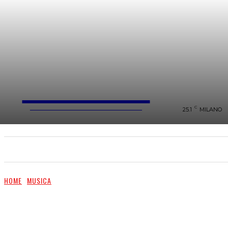
FareMusic
WEBMAGAZINE MUSICA&CULTURA
C
25.1
MILANO
SANREMO 2025
MUSICA
NEWS FLASH
HOME
MUSICA