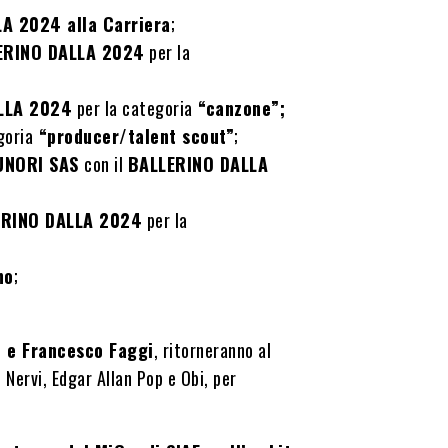
A 2024 alla Carriera
;
ERINO DALLA 2024
per la
LLA 2024
per la categoria
“canzone”;
goria
“producer/talent scout”
;
UNORI SAS
con il
BALLERINO DALLA
ERINO DALLA 2024
per la
no
;
io e Francesco Faggi
, ritorneranno al
 Nervi, Edgar Allan Pop e Obi, per