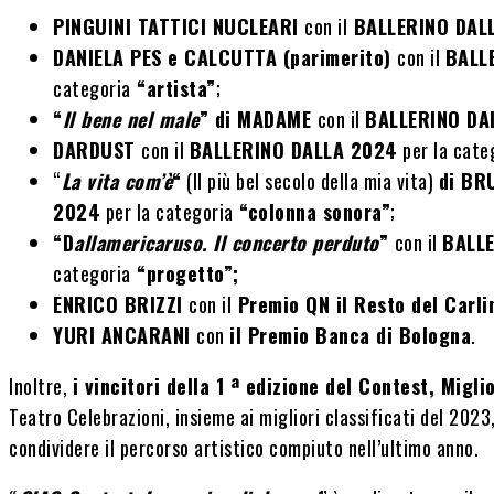
PINGUINI TATTICI NUCLEARI
con il
BALLERINO DALL
DANIELA PES e CALCUTTA (parimerito)
con il
BALL
categoria
“artista”
;
“
Il bene nel male
” di MADAME
con il
BALLERINO DA
DARDUST
con il
BALLERINO DALLA 2024
per la cate
“
La vita com’è
“
(Il più bel secolo della mia vita)
di BR
2024
per la categoria
“colonna sonora”
;
“D
allamericaruso. Il concerto perduto
”
con il
BALL
categoria
“progetto”;
ENRICO BRIZZI
con il
Premio QN il Resto del Carli
YURI ANCARANI
con
il Premio Banca di Bologna
.
Inoltre,
i vincitori della 1 ª edizione del Contest, Migl
Teatro Celebrazioni, insieme ai migliori classificati del 2023,
condividere il percorso artistico compiuto nell’ultimo anno.