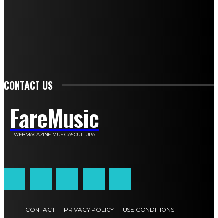
Daniela Collu
Mara Maionchi
Ugo Stomeo
Anna Cudazzo
Roberto Manfredi
Micaela Tempesta
Stefano De Maco
Valentina Mazara
Annamaria Tortora
Francesca De Luisi
Michele Monina
Laura Valente
Carlotta Devita
Antonino Muscaglione
Brunella Vedani
Franca Dini
Elena Nesti
Veronica Ventavoli
Athos Enrile
Angela Paonessa
Karin Voch
Elisa Enrile
Paola Pellai
Alessandra Zacco
Luca Viviani
CONTACT US
FareMusic
WEBMAGAZINE MUSICA&CULTURA
Customized by
JesSoftware di Jessica Cavestro
CONTACT
PRIVACY POLICY
USE CONDITIONS