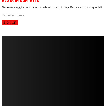
Per essere aggiornato con tutte le ultime notizie, offerte e annunci speciali.
SIGN UP
FareMusic nato da una idea di Alberto Salerno
Direttore: Mela Giannini
Capo Redattore: Adrien Viglierchio
Ufficio Stampa: Jessica Cavestro
I nostri collaboratori
Mariangela Agrusti
Paola Maria Farina
Francesco Penta
Andrea Amendolagine
Alessandro Filindeu
Luisella Pescatori
Sonja Annibaldi
Marco Fioravanti
Claudio Ramponi
Leandro Barsotti
Serena Iannicelli
Corrado Salemi
Mariano Brustio
Silvia Iovine
Alberto Salerno
Michele Caccamo
Costantina Limosani
Giuseppe Santoro
Simone Cescon
Katia Losito
Marco Stanzani