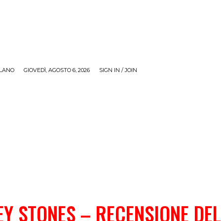
LANO
GIOVEDÌ, AGOSTO 6, 2026
SIGN IN / JOIN
RECENSIONI
ZONA GIOVANI
TOUR
SOCI
Y STONES – RECENSIONE DE