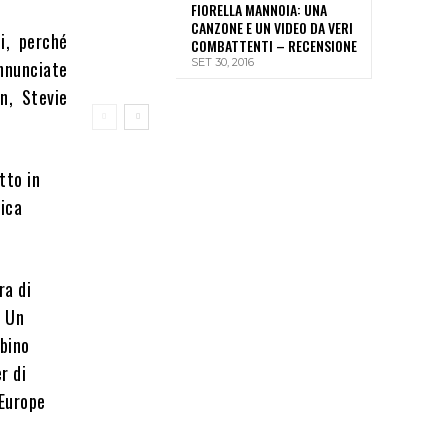
FIORELLA MANNOIA: UNA
CANZONE E UN VIDEO DA VERI
i, perché
COMBATTENTI – RECENSIONE
SET 30, 2016
annunciate
n, Stevie
tto in
fica
ra di
. Un
bino
r di
 Europe