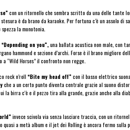
ose”
con un ritornello che sembra scritto da una delle tante lo
 stesura è da brano da karaoke. Per fortuna c’è un assolo di sa
 spezza la monotonia.
è
“Depending on you”,
una ballata acustica non male, con ta
organo hammond e sezione d’archi. Forse è il brano migliore del
o a “Wild Horses” il confronto non regge.
co rock n’roll
“Bite my head off”
con il basso elettrico suon
ey
che a un certo punto diventa centrale grazie al suono distor
i la birra c’è e il pezzo tira alla grande, grazie anche alla dia
orld”
invece scivola via senza lasciare traccia, con un ritornel
 quasi a metà album e il jet dei Rolling è ancora fermo sulla p