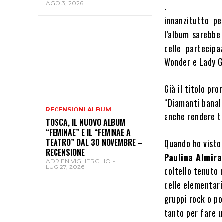
AGO 3, 2026
.
innanzitutto p
l’album sarebbe
delle partecip
Wonder e Lady 
Già il titolo pr
“Diamanti banali
RECENSIONI ALBUM
anche rendere t
TOSCA, IL NUOVO ALBUM
“FEMINAE” E IL “FEMINAE A
TEATRO” DAL 30 NOVEMBRE –
Quando ho visto 
RECENSIONE
Paulina Almira
ADRIEN VIGLIERCHIO
-
LUG 27, 2026
coltello tenuto
delle elementari
gruppi rock o p
tanto per fare 