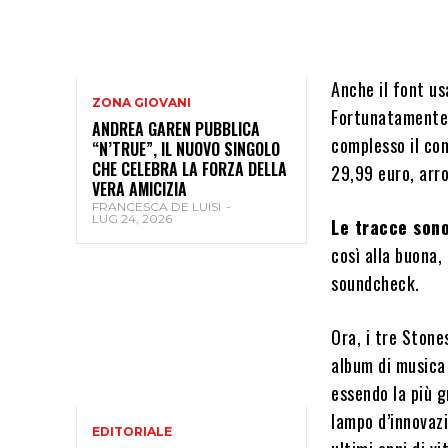
Anche il font usa
ZONA GIOVANI
Fortunatamente 
ANDREA GAREN PUBBLICA
complesso il con
“N’TRUE”, IL NUOVO SINGOLO
CHE CELEBRA LA FORZA DELLA
29,99 euro, arr
VERA AMICIZIA
FRANCESCA DE LUISI
-
LUG 24, 2026
Le tracce son
così alla buona,
soundcheck.
Ora, i tre Stone
album di musica
essendo la più 
lampo d’innovaz
EDITORIALE