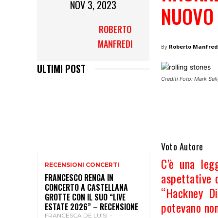
NOV 3, 2023
NUOVO 
ROBERTO
MANFREDI
By
Roberto Manfred
ULTIMI POST
Crediti Foto: Mark Sel
Voto Autore
C’è una leg
RECENSIONI CONCERTI
aspettative 
FRANCESCO RENGA IN
CONCERTO A CASTELLANA
“Hackney Di
GROTTE CON IL SUO “LIVE
potevano non
ESTATE 2026” – RECENSIONE
FRANCESCA DE LUISI
-