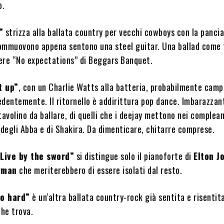
o.
”
strizza alla ballata country per vecchi cowboys con la panci
 commuovono appena sentono una steel guitar. Una ballad come
ere “No expectations” di Beggars Banquet.
t up”
, con un Charlie Watts alla batteria, probabilmente camp
edentemente. Il ritornello è addirittura pop dance. Imbarazzan
tavolino da ballare, di quelli che i deejay mettono nei complea
 degli Abba e di Shakira. Da dimenticare, chitarre comprese.
“Live by the sword”
si distingue solo il pianoforte di
Elton J
yman
che meriterebbero di essere isolati dal resto.
oo hard”
è un‘altra ballata country-rock già sentita e risentit
che trova.