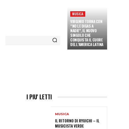
MUSICA
VIRGINIO TORNA CON
“NO LE DIGAS A
NADIE”, IL NUOVO
SINGOLO CHE
CONQUISTA IL CUORE
DELL’AMERICA LATINA
ETÀ E CULTURA
INTERVISTE
MORE
I PIU' LETTI
MUSICA
L
IL RITORNO DI RYUICHI – IL
MUSICISTA VERDE