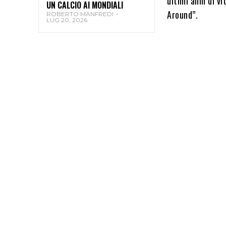
ultimi anni di 
UN CALCIO AI MONDIALI
Around”.
ROBERTO MANFREDI
-
LUG 20, 2026