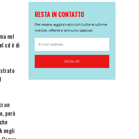
RESTA IN CONTATTO
Per essere aggiornato con tutte le ultime
notizie, offerte e annunci speciali.
 ma nel
el cd è di
SIGN UP
istrato
l
ci un
o, però
lche
h negli