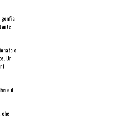
a gonfia
 tante
ionato o
te. Un
nni
ohn
e il
a che