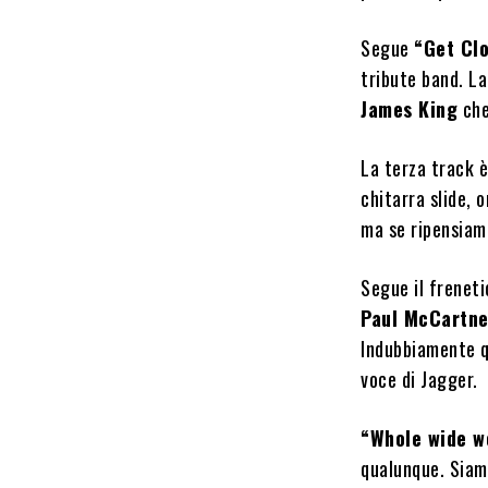
Segue
“Get Cl
tribute band. La
James King
che
La terza track 
chitarra slide, 
ma se ripensiam
Segue il freneti
Paul McCartn
Indubbiamente qu
voce di Jagger.
“Whole wide w
qualunque. Siamo