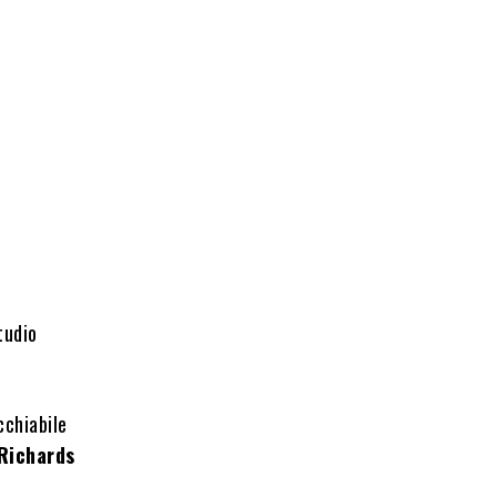
tudio
cchiabile
Richards