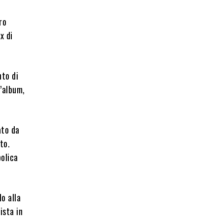
ro
x di
nto di
l’album,
ato da
to.
bolica
lo alla
ista in