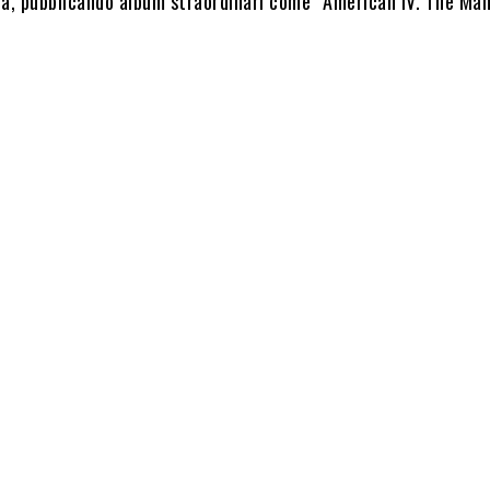
vita, pubblicando album straordinari come “American IV. The M