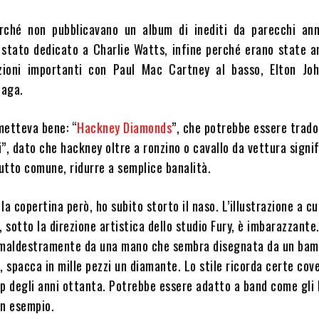
erché non pubblicavano un album di inediti da parecchi ann
 stato dedicato a Charlie Watts, infine perché erano state 
azioni importanti con Paul Mac Cartney al basso, Elton Joh
Gaga.
ometteva bene: “
Hackney Diamonds
”, che potrebbe essere trado
”, dato che hackney oltre a ronzino o cavallo da vettura signi
utto comune, ridurre a semplice banalità.
la copertina però, ho subito storto il naso. L’illustrazione a cu
, sotto la direzione artistica dello studio Fury, è imbarazzante
 maldestramente da una mano che sembra disegnata da un bam
, spacca in mille pezzi un diamante. Lo stile ricorda certe cove
op degli anni ottanta. Potrebbe essere adatto a band come gli
un esempio.