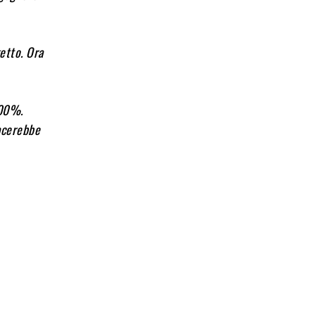
etto. Ora
100%.
iacerebbe