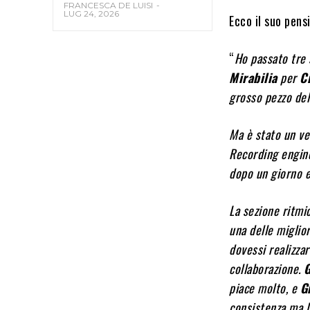
FRANCESCA DE LUISI
-
LUG 24, 2026
Ecco il suo pens
“
Ho passato tre 
Mirabilia
per
C
grosso pezzo del
Ma è stato un ve
Recording engi
dopo un giorno e
La sezione ritmi
una delle miglio
dovessi realizzar
collaborazione.
G
piace molto, e
G
consistenza ma la