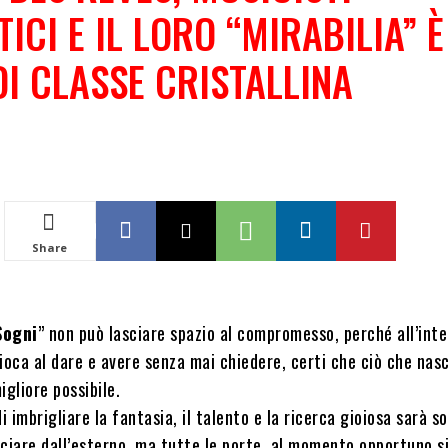
ICI E IL LORO “MIRABILIA” È
DI CLASSE CRISTALLINA
Share
Sogni
” non può lasciare spazio al compromesso, perché all’inte
ioca al dare e avere senza mai chiedere, certi che ciò che nas
igliore possibile.
i imbrigliare la fantasia, il talento e la ricerca gioiosa sarà so
ciare dall’esterno, ma tutte le porte, al momento opportuno s