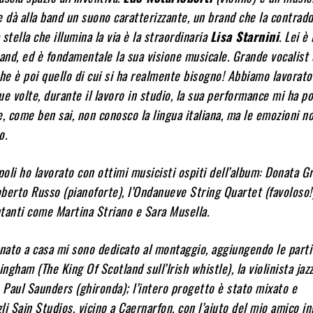
e dà alla band un suono caratterizzante, un brand che la contrad
a stella che illumina la via è la straordinaria
Lisa Starnini
. Lei è 
band, ed è fondamentale la sua visione musicale. Grande vocalist
che è poi quello di cui si ha realmente bisogno! Abbiamo lavorato
e volte, durante il lavoro in studio, la sua performance mi ha po
e, come ben sai, non conosco la lingua italiana, ma le emozioni 
so.
oli ho lavorato con ottimi musicisti ospiti dell’album: Donata G
Roberto Russo (pianoforte), l’Ondanueve String Quartet (favoloso!
tanti come Martina Striano e Sara Musella.
ato a casa mi sono dedicato al montaggio, aggiungendo le parti
ingham (The King Of Scotland sull’Irish whistle), la violinista jaz
e Paul Saunders (ghironda); l’intero progetto è stato mixato e
li Sain Studios, vicino a Caernarfon, con l’aiuto del mio amico i