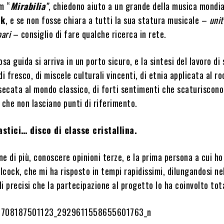
um “
Mirabilia
”
, chiedono aiuto a un grande della musica mondia
ck
, e se non fosse chiara a tutti la sua statura musicale –
unit
pari
– consiglio di fare qualche ricerca in rete.
sa guida si arriva in un porto sicuro, e la sintesi del lavoro di
i fresco, di miscele culturali vincenti, di etnia applicata al ro
secata al mondo classico, di forti sentimenti che scaturiscono
 che non lasciano punti di riferimento.
astici… disco di classe cristallina.
e di più, conoscere opinioni terze, e la prima persona a cui h
llcock, che mi ha risposto in tempi rapidissimi, dilungandosi ne
i precisi che la partecipazione al progetto lo ha coinvolto to