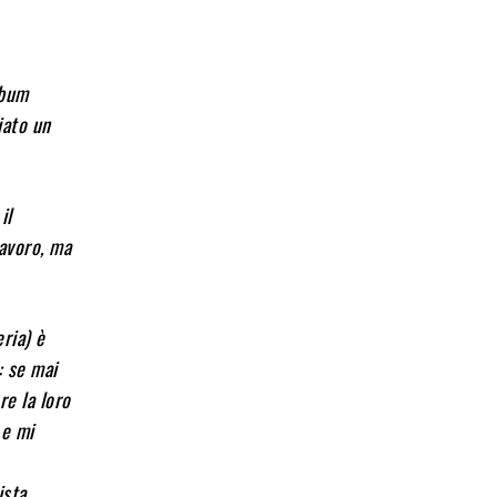
lbum
iato un
il
lavoro, ma
ria) è
: se mai
re la loro
 e mi
ista