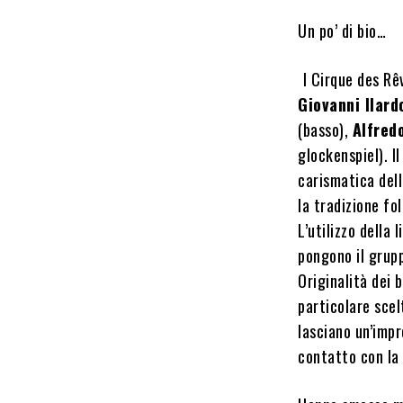
Un po’ di bio…
I Cirque des Re
Giovanni Ilard
(basso),
Alfred
glockenspiel). I
carismatica dell
la tradizione fo
L’utilizzo della 
pongono il grupp
Originalità dei
particolare scel
lasciano un’impr
contatto con la 