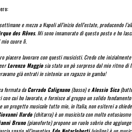
iero:
settimane e mezzo a Napoli all’inizio dell’estate, producendo l’a
irque des Rêves
. Mi sono innamorato di questo posto e ho lasc
 mio cuore lì.
ro piacere lavorare con questi musicisti. Credo che inizialmente 
neer
Lorenzo Maggio
sia stato un pò sorpreso dal mio ritmo di 
ravamo già entrati in sintonia: un ragazzo in gamba!
ca formata da
Corrado Calignano
(basso) e
Alessio Sica
(batte
ri con cui ho lavorato, e fornisce al gruppo un solido fondamento
e un progetto musicale tutto mio, in Italia, non esiterei a chiede
iovanni Ilardo
(chitarra) è un musicista con molto entusiasmo
ianni Bruno
(pianoforte) propone un ruolo sobrio che aggiunge
scia spazio all’inventiva.
Edo Notarloberti
(violino) è un music