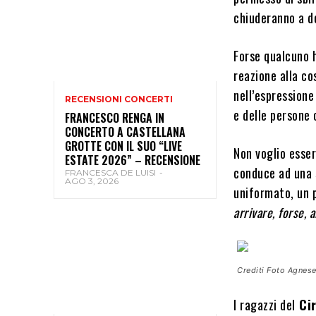
chiuderanno a d
Forse qualcuno h
reazione alla c
nell’espressione
RECENSIONI CONCERTI
e delle persone 
FRANCESCO RENGA IN
CONCERTO A CASTELLANA
GROTTE CON IL SUO “LIVE
Non voglio esser
ESTATE 2026” – RECENSIONE
conduce ad una s
FRANCESCA DE LUISI
-
AGO 3, 2026
uniformato, un 
arrivare, forse, al
Crediti Foto Agnese
I ragazzi del
Cir