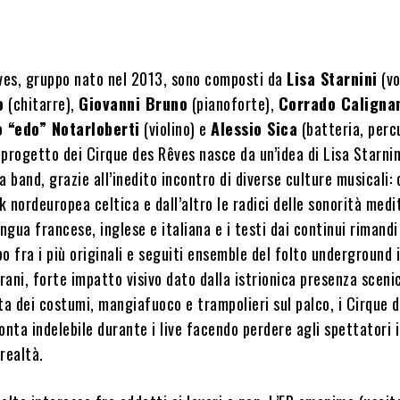
̂ves, gruppo nato nel 2013, sono composti da
Lisa Starnini
(vo
o
(chitarre),
Giovanni Bruno
(pianoforte),
Corrado Caligna
o “edo” Notarloberti
(violino) e
Alessio Sica
(batteria, perc
l progetto dei Cirque des Rêves nasce da un’idea di Lisa Starnin
a band, grazie all’inedito incontro di diverse culture musicali: 
lk nordeuropea celtica e dall’altro le radici delle sonorità med
lingua francese, inglese e italiana e i testi dai continui rimandi
o fra i più originali e seguiti ensemble del folto underground i
 brani, forte impatto visivo dato dalla istrionica presenza sceni
ta dei costumi, mangiafuoco e trampolieri sul palco, i Cirque d
onta indelebile durante i live facendo perdere agli spettatori i
realtà.