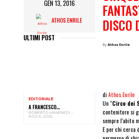
GEN 13, 2016
FANTAST
DISCO 
ATHOS ENRILE
ULTIMI POST
By
Athos Enrile
di
Athos Enrile
EDITORIALE
Un “
Circo dei 
A FRANCESCO…
contenitore si g
ROBERTO MANFREDI
-
AGO 6, 2026
sempre l’abito m
E per chi cerca d
permesso di sbir