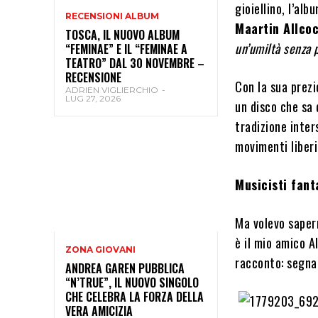
gioiellino, l’alb
RECENSIONI ALBUM
Maartin Allco
TOSCA, IL NUOVO ALBUM
un’umiltà senza 
“FEMINAE” E IL “FEMINAE A
TEATRO” DAL 30 NOVEMBRE –
RECENSIONE
Con la sua prezio
ADRIEN VIGLIERCHIO
-
LUG 27, 2026
un disco che sa d
tradizione inter
movimenti liberi
Musicisti fant
Ma volevo sapern
è il mio amico A
ZONA GIOVANI
racconto: segnal
ANDREA GAREN PUBBLICA
“N’TRUE”, IL NUOVO SINGOLO
CHE CELEBRA LA FORZA DELLA
VERA AMICIZIA