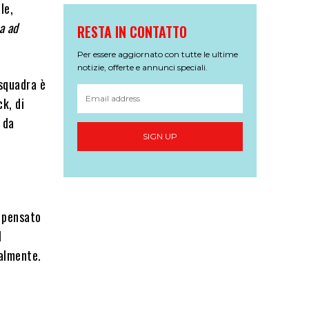
le,
a ad
RESTA IN CONTATTO
Per essere aggiornato con tutte le ultime
notizie, offerte e annunci speciali.
 squadra è
ck, di
 da
SIGN UP
o pensato
l
talmente.