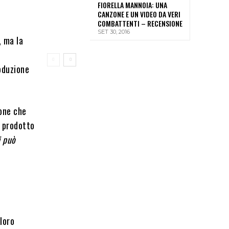
FIORELLA MANNOIA: UNA
CANZONE E UN VIDEO DA VERI
COMBATTENTI – RECENSIONE
SET 30, 2016
, ma la
roduzione
ione che
n prodotto
i può
 loro