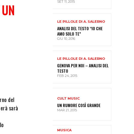
SET 11, 2015
 UN
LE PILLOLE DI A. SALERNO
ANALISI DEL TESTO “IO CHE
AMO SOLO TE”
GIU 10, 2016
LE PILLOLE DI A. SALERNO
GENOVA PER NOI – ANALISI DEL
TESTO
FEB 24, 2015
rno del
CULT MUSIC
UN RUMORE COSÌ GRANDE
cerà sarà
MAR 21, 2015
lo
MUSICA
i