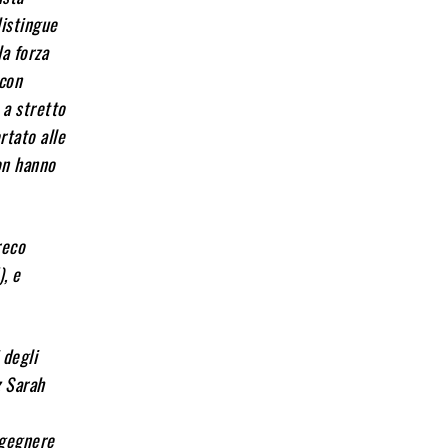
distingue
la forza
 con
 a stretto
rtato alle
non hanno
reco
), e
 degli
z Sarah
ngegnere