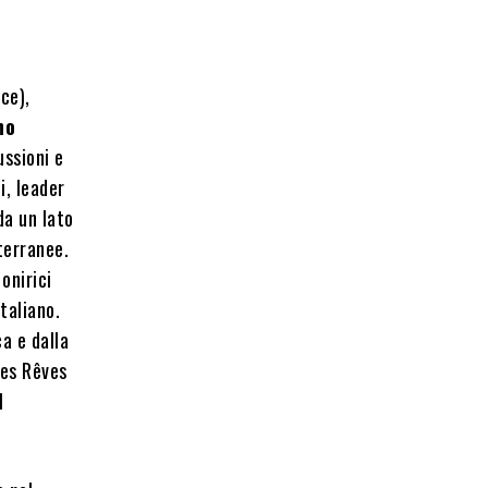
ce),
no
ussioni e
i, leader
da un lato
iterranee.
 onirici
taliano.
ca e dalla
es Rêves
l