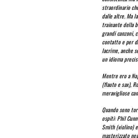
straordinario ch
dalle altre. Ma l
trainante della 
grandi canzoni, 
contatto e per du
lacrime, anche s
un idioma preci
Mentre ero a Nap
(flauto e sax), 
meravigliose can
Quando sono torn
ospiti: Phil Cunn
Smith (violino) 
masterizzato neg