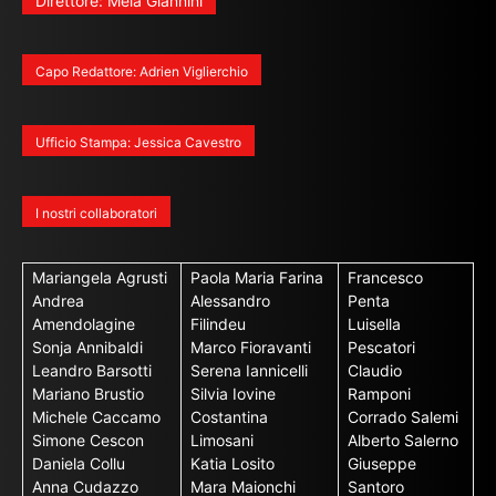
Direttore: Mela Giannini
Capo Redattore: Adrien Viglierchio
Ufficio Stampa: Jessica Cavestro
I nostri collaboratori
Mariangela Agrusti
Paola Maria Farina
Francesco
Andrea
Alessandro
Penta
Amendolagine
Filindeu
Luisella
Sonja Annibaldi
Marco Fioravanti
Pescatori
Leandro Barsotti
Serena Iannicelli
Claudio
Mariano Brustio
Silvia Iovine
Ramponi
Michele Caccamo
Costantina
Corrado Salemi
Simone Cescon
Limosani
Alberto Salerno
Daniela Collu
Katia Losito
Giuseppe
Anna Cudazzo
Mara Maionchi
Santoro