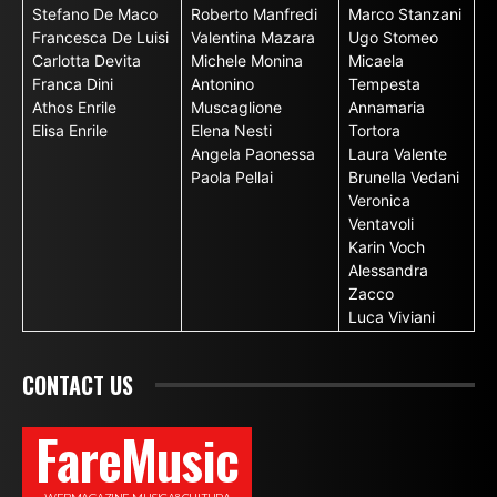
Stefano De Maco
Roberto Manfredi
Marco Stanzani
Francesca De Luisi
Valentina Mazara
Ugo Stomeo
Carlotta Devita
Michele Monina
Micaela
Franca Dini
Antonino
Tempesta
Athos Enrile
Muscaglione
Annamaria
Elisa Enrile
Elena Nesti
Tortora
Angela Paonessa
Laura Valente
Paola Pellai
Brunella Vedani
Veronica
Ventavoli
Karin Voch
Alessandra
Zacco
Luca Viviani
CONTACT US
FareMusic