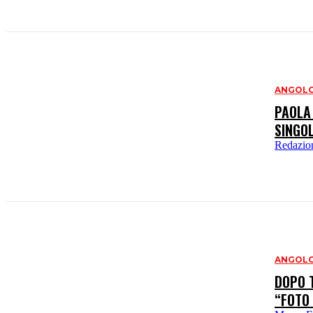
ANGOLO
PAOLA 
SINGOL
Redazio
ANGOLO
DOPO 
“FOTO