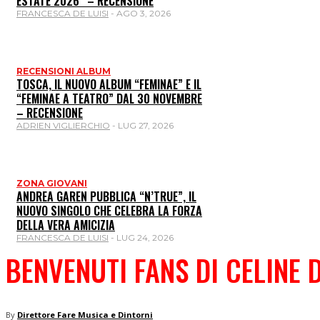
ESTATE 2026” – RECENSIONE
FRANCESCA DE LUISI
-
AGO 3, 2026
RECENSIONI ALBUM
TOSCA, IL NUOVO ALBUM “FEMINAE” E IL
“FEMINAE A TEATRO” DAL 30 NOVEMBRE
– RECENSIONE
ADRIEN VIGLIERCHIO
-
LUG 27, 2026
ZONA GIOVANI
ANDREA GAREN PUBBLICA “N’TRUE”, IL
NUOVO SINGOLO CHE CELEBRA LA FORZA
DELLA VERA AMICIZIA
FRANCESCA DE LUISI
-
LUG 24, 2026
BENVENUTI FANS DI CELINE 
By
Direttore Fare Musica e Dintorni