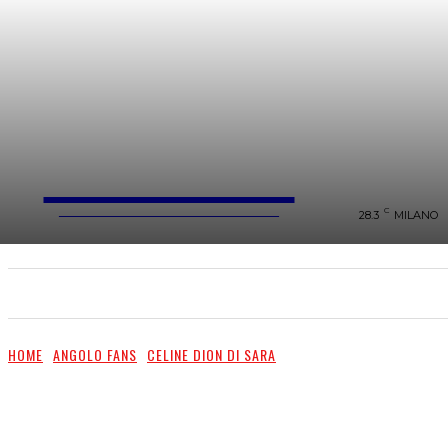
FareMusic
WEBMAGAZINE MUSICA&CULTURA
C
28.3
MILANO
SANREMO 2025
MUSICA
NEWS FLASH
HOME
ANGOLO FANS
CELINE DION DI SARA