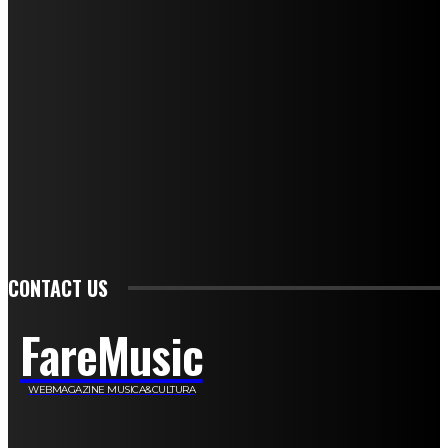
Andrea Amendolagine
Alessandro Filindeu
Luisella Pescatori
Sonja Annibaldi
Marco Fioravanti
Claudio Ramponi
Leandro Barsotti
Serena Iannicelli
Corrado Salemi
Mariano Brustio
Silvia Iovine
Alberto Salerno
Michele Caccamo
Costantina Limosani
Giuseppe Santoro
Simone Cescon
Katia Losito
Marco Stanzani
Daniela Collu
Mara Maionchi
Ugo Stomeo
Anna Cudazzo
Roberto Manfredi
Micaela Tempesta
Stefano De Maco
Valentina Mazara
Annamaria Tortora
Francesca De Luisi
Michele Monina
Laura Valente
Carlotta Devita
Antonino Muscaglione
Brunella Vedani
Franca Dini
Elena Nesti
Veronica Ventavoli
Athos Enrile
Angela Paonessa
Karin Voch
Elisa Enrile
Paola Pellai
Alessandra Zacco
Luca Viviani
CONTACT US
FareMusic
WEBMAGAZINE MUSICA&CULTURA
Customized by
JesSoftware di Jessica Cavestro