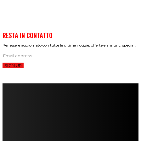
RESTA IN CONTATTO
Per essere aggiornato con tutte le ultime notizie, offerte e annunci speciali.
SIGN UP
FareMusic nato da una idea di Alberto Salerno
Direttore: Mela Giannini
Capo Redattore: Adrien Viglierchio
Ufficio Stampa: Jessica Cavestro
I nostri collaboratori
Mariangela Agrusti
Paola Maria Farina
Francesco Penta