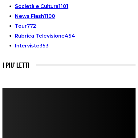
Società e Cultura
1101
News Flash
1100
Tour
772
Rubrica Televisione
454
Interviste
353
I PIU' LETTI
FareMusic nato da una idea di Alberto Salerno
Direttore: Mela Giannini
Capo Redattore: Adrien Viglierchio
Ufficio Stampa: Jessica Cavestro
I nostri collaboratori