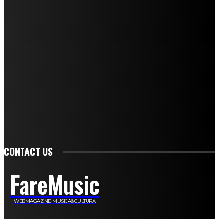
Mariangela Agrusti
Paola Maria Farina
Francesco Penta
Andrea Amendolagine
Alessandro Filindeu
Luisella Pescatori
Sonja Annibaldi
Marco Fioravanti
Claudio Ramponi
Leandro Barsotti
Serena Iannicelli
Corrado Salemi
Mariano Brustio
Silvia Iovine
Alberto Salerno
Michele Caccamo
Costantina Limosani
Giuseppe Santoro
Simone Cescon
Katia Losito
Marco Stanzani
Daniela Collu
Mara Maionchi
Ugo Stomeo
Anna Cudazzo
Roberto Manfredi
Micaela Tempesta
Stefano De Maco
Valentina Mazara
Annamaria Tortora
Francesca De Luisi
Michele Monina
Laura Valente
Carlotta Devita
Antonino Muscaglione
Brunella Vedani
Franca Dini
Elena Nesti
Veronica Ventavoli
Athos Enrile
Angela Paonessa
Karin Voch
Elisa Enrile
Paola Pellai
Alessandra Zacco
Luca Viviani
CONTACT US
FareMusic
WEBMAGAZINE MUSICA&CULTURA
Customized by
JesSoftware di Jessica Cavestro