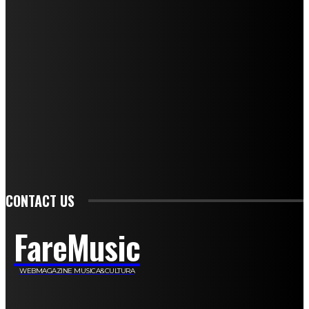
Andrea Amendolagine
Alessandro Filindeu
Luisella Pescatori
Sonja Annibaldi
Marco Fioravanti
Claudio Ramponi
Leandro Barsotti
Serena Iannicelli
Corrado Salemi
Mariano Brustio
Silvia Iovine
Alberto Salerno
Michele Caccamo
Costantina Limosani
Giuseppe Santoro
Simone Cescon
Katia Losito
Marco Stanzani
Daniela Collu
Mara Maionchi
Ugo Stomeo
Anna Cudazzo
Roberto Manfredi
Micaela Tempesta
Stefano De Maco
Valentina Mazara
Annamaria Tortora
Francesca De Luisi
Michele Monina
Laura Valente
Carlotta Devita
Antonino Muscaglione
Brunella Vedani
Franca Dini
Elena Nesti
Veronica Ventavoli
Athos Enrile
Angela Paonessa
Karin Voch
Elisa Enrile
Paola Pellai
Alessandra Zacco
Luca Viviani
CONTACT US
FareMusic
WEBMAGAZINE MUSICA&CULTURA
Customized by
JesSoftware di Jessica Cavestro