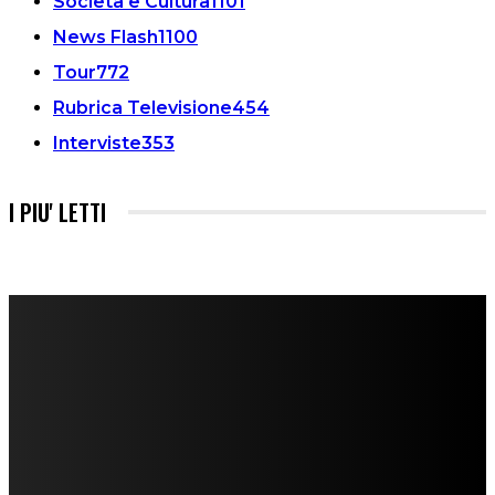
Società e Cultura
1101
News Flash
1100
Tour
772
Rubrica Televisione
454
Interviste
353
I PIU' LETTI
FareMusic nato da una idea di Alberto Salerno
Direttore: Mela Giannini
Capo Redattore: Adrien Viglierchio
Ufficio Stampa: Jessica Cavestro
I nostri collaboratori
Mariangela Agrusti
Paola Maria Farina
Francesco Penta